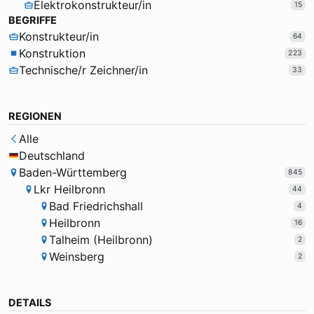
Elektrokonstrukteur/in
15
BEGRIFFE
Konstrukteur/in
64
Konstruktion
223
Technische/r Zeichner/in
33
REGIONEN
Alle
Deutschland
Baden-Württemberg
845
Lkr Heilbronn
44
Bad Friedrichshall
4
Heilbronn
16
Talheim (Heilbronn)
2
Weinsberg
2
DETAILS