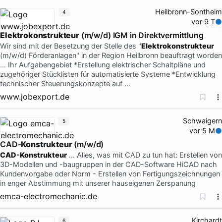
Heilbronn-Sontheim
4
vor 9 T
Elektrokonstrukteur
(m/w/d) IGM in Direktvermittlung
Wir sind mit der Besetzung der Stelle des "
Elektrokonstrukteur
(m/w/d) Förderanlagen" in der Region Heilbronn beauftragt worden
… Ihr Aufgabengebiet *Erstellung elektrischer Schaltpläne und
zugehöriger Stücklisten für automatisierte Systeme *Entwicklung
technischer Steuerungskonzepte auf …
www.jobexport.de
Schwaigern
5
vor 5 M
CAD-
Konstrukteur
(m/w/d)
CAD-Konstrukteur
… Alles, was mit CAD zu tun hat: Erstellen von
3D-Modellen und -baugruppen in der CAD-Software HiCAD nach
Kundenvorgabe oder Norm - Erstellen von Fertigungszeichnungen
in enger Abstimmung mit unserer hauseigenen Zerspanung
emca-electromechanic.de
Kirchardt
6