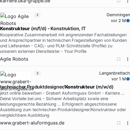
karriere.uka-gruppe.de
Gemmingen
2
vor 2 M
Konstrukteur
(m/f/d) - Konstruktion, IT
Kooperative Zusammenarbeit mit angrenzenden Fachabteilungen
und Ansprechpartner in technischen Fragestellungen von Kunden
und Lieferanten - CAD,- und PLM-Schnittstelle (Profile) zu
unserem externen Dienstleister - Your Profile
Agile Robots
Langenbrettach
3
vor 1 M
technischer Produktdesigner/
Konstrukteur
(m/w/d)
jetzt online bewerben - Grabert Aluformguss GmbH - Karriere …
Deine Vorteile bei uns - Sicherer Arbeitsplatz sowie eine
leistungsgerechte Bezahlung … Erfolgreich abgeschlossene
Ausbildung zum technischen Produktdesigner/Konstrukteur oder
vergleichbare Ausbildung
www.grabert-aluformguss.de