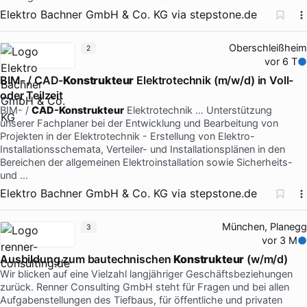
Elektro Bachner GmbH & Co. KG
via
stepstone.de
Oberschleißheim
2
vor 6 T
BIM- / CAD-
Konstrukteur
Elektrotechnik (m/w/d) in Voll-
oder Teilzeit
BIM- /
CAD-Konstrukteur
Elektrotechnik … Unterstützung
unserer Fachplaner bei der Entwicklung und Bearbeitung von
Projekten in der Elektrotechnik - Erstellung von Elektro-
Installationsschemata, Verteiler- und Installationsplänen in den
Bereichen der allgemeinen Elektroinstallation sowie Sicherheits-
und …
Elektro Bachner GmbH & Co. KG
via
stepstone.de
München, Planegg
3
vor 3 M
Ausbildung zum bautechnischen
Konstrukteur
(w/m/d)
Wir blicken auf eine Vielzahl langjähriger Geschäftsbeziehungen
zurück. Renner Consulting GmbH steht für Fragen und bei allen
Aufgabenstellungen des Tiefbaus, für öffentliche und privaten