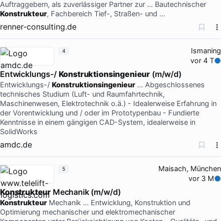
Auftraggebern, als zuverlässiger Partner zur … Bautechnischer
Konstrukteur
, Fachbereich Tief-, Straßen- und …
renner-consulting.de
Ismaning
4
vor 4 T
Entwicklungs-/
Konstruktionsingenieur
(m/w/d)
Entwicklungs-/
Konstruktionsingenieur
… Abgeschlossenes
technisches Studium (Luft- und Raumfahrtechnik,
Maschinenwesen, Elektrotechnik o.ä.) - Idealerweise Erfahrung in
der Vorentwicklung und / oder im Prototypenbau - Fundierte
Kenntnisse in einem gängigen CAD-System, idealerweise in
SolidWorks
amdc.de
Maisach, München
5
vor 3 M
Konstrukteur
Mechanik (m/w/d)
Konstrukteur
Mechanik … Entwicklung, Konstruktion und
Optimierung mechanischer und elektromechanischer