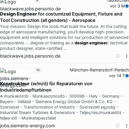
Taufkirchen
9
vor 3 M
Design Engineer
for costumized Equipment, Fixture and
Tool Construction (all genders) - Aerospace
Your mission: Design the tools that build the future. At the cutting
edge of aerospace manufacturing, you’ll develop high-precision
equipment and intelligent solutions for our production of advanced
components … degree or training as a
design engineer
, technical
product designer, state-certified …
blackwave.jobs.personio.de
München-Ramersdorf-Perlach
10
vor 14 T
Konstrukteur
(w/m/d) für Reparaturen von
Industriedampfturbinen
A munkakörről - Munkaazonosító - 300096 - Hely - Germany -
Bayern - Vállalat - Siemens Energy Global GmbH & Co. KG -
Szervezet - Transformation of Industry - Szervezeti egység -
Industrial Steam Turbines & Generators - Teljes/részmunkaidős -
teljes idő - Munkatapasztalat
jobs.siemens-energy.com