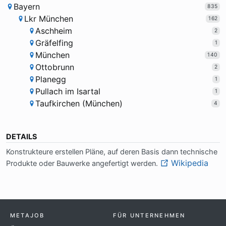
Bayern
835
Lkr München
162
Aschheim
2
Gräfelfing
1
München
140
Ottobrunn
2
Planegg
1
Pullach im Isartal
1
Taufkirchen (München)
4
DETAILS
Kon­struk­teu­re er­stel­len Plä­ne, auf de­ren Ba­sis dann tech­ni­sche
Wikipedia
Pro­duk­te oder Bau­wer­ke an­ge­fer­tigt wer­den.
METAJOB
FÜR UNTERNEHMEN