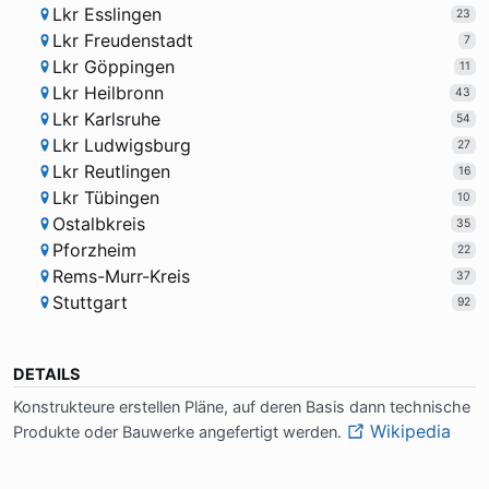
Lkr Esslingen
23
Lkr Freudenstadt
7
Lkr Göppingen
11
Lkr Heilbronn
43
Lkr Karlsruhe
54
Lkr Ludwigsburg
27
Lkr Reutlingen
16
Lkr Tübingen
10
Ostalbkreis
35
Pforzheim
22
Rems-Murr-Kreis
37
Stuttgart
92
DETAILS
Kon­struk­teu­re er­stel­len Plä­ne, auf de­ren Ba­sis dann tech­ni­sche
Wikipedia
Pro­duk­te oder Bau­wer­ke an­ge­fer­tigt wer­den.