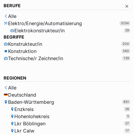
BERUFE
Alle
Elektro/Energie/Automatisierung
3254
Elektrokonstrukteur/in
29
BEGRIFFE
Konstrukteur/in
204
Konstruktion
563
Technische/r Zeichner/in
129
REGIONEN
Alle
Deutschland
Baden-Württemberg
851
Enzkreis
26
Hohenlohekreis
5
Lkr Böblingen
27
Lkr Calw
17