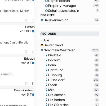
Objektleiter/in
131
Property Manager
168
Schulhausmeister/in
r Eigentümer, Mieter
8
BEGRIFFE
Hausverwaltung
65
Herten
vor 19 T
REGIONEN
Alle
ional) mithilfe aller
Deutschland
Nordrhein-Westfalen
2025
Bielefeld
40
Erkrath
Bochum
43
vor 9 T
Bonn
98
Dortmund
68
n (m/w/d),
Duisburg
42
Düsseldorf
269
Essen
62
Köln
401
Bonn-Zentrum
Lkr Aachen
vor 5 T
90
Lkr Borken
17
Lkr Gütersloh
21
von Fremdfirmen im