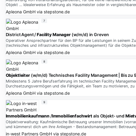
Objekt … Idealerweise Erfahrung als Hausmeister oder in vergleichbarer
Apleona GmbH
via
stepstone.de
7
District Agent /
Facility Manager
(w/m/d) in Greven
Operativer Ansprechpartner für den BP für alle Leistungen in seinem Z
(technisches und infrastrukturelles Objektmanagement) für die Objekte
Apleona GmbH
via
stepstone.de
8
Objektleiter
(w/m/d) Technisches Facility Management | Bis zu 
Mindestens 5 Jahre Berufserfahrung im technischen Facility Manageme
Durchsetzungsvermögen und die Fähigkeit, ein Team zu motivieren, zu s
Apleona GmbH
via
stepstone.de
9
Immobilienkaufmann
/
Immobilienfachwirt
als Objekt- und
Miet
Objektverwaltung: Kaufmännische Betreuung unserer Immobilien (vorran
und kümmerst dich um ihre Anliegen - Bestandsmanagement: Betreuung v
in-west Partners GmbH
via
stepstone.de