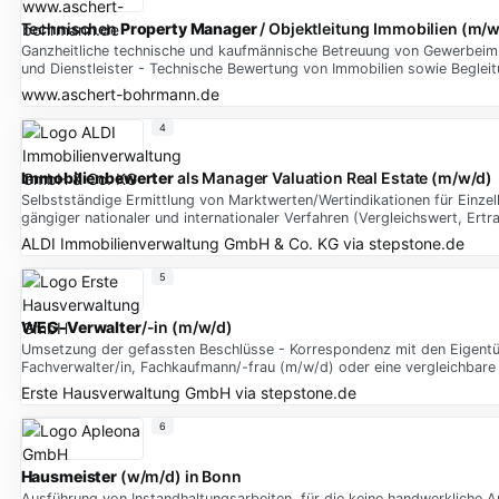
Technischen
Property Manager
/ Objektleitung Immobilien (m/w
Ganzheitliche technische und kaufmännische Betreuung von Gewerbeimm
und Dienstleister - Technische Bewertung von Immobilien sowie Beg
www.aschert-bohrmann.de
4
Immobilienbewerter
als Manager Valuation Real Estate (m/w/d)
Selbstständige Ermittlung von Marktwerten/Wertindikationen für Einzel
gängiger nationaler und internationaler Verfahren (Vergleichswert, Er
ALDI Immobilienverwaltung GmbH & Co. KG
via
stepstone.de
5
WEG-Verwalter
/-in (m/w/d)
Umsetzung der gefassten Beschlüsse - Korrespondenz mit den Eigentüm
Fachverwalter/in, Fachkaufmann/-frau (m/w/d) oder eine vergleichbare 
Erste Hausverwaltung GmbH
via
stepstone.de
6
Hausmeister
(w/m/d) in Bonn
Ausführung von Instandhaltungsarbeiten, für die keine handwerkliche A