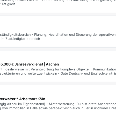
 Tätigkeit
uständigkeitsbereich - Planung, Koordination und Steuerung der operative
 im Zuständigkeitsbereich
95.000 € Jahresverdienst | Aachen
nt, idealerweise mit Verantwortung für komplexe Objekte … Kommunikatio
trukturieren und weiterzuentwickeln - Gute Deutsch- und Englischkenntnis
verwalter
* Arbeitsort Köln
gig Altbau im Eigenbestand) - Mieterbetreuung: Du bist erste Ansprechpe
on Immobilien in Halle sowie perspektivisch auch in Berlin und/oder Dre