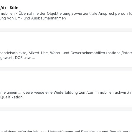
/d) - Köln
obilien - Übernahme der Objektleitung sowie zentrale Ansprechperson fü
leitung von Um- und Ausbaumaßnahmen
handelsobjekte, Mixed-Use, Wohn- und Gewerbeimmobilien (national/internat
tragswert, DCF usw …
er:innen … Idealerweise eine Weiterbildung zum/zur Immobilienfachwirt/i
Qualifikation
usbildung erforderlich ist - Unterstützung bei Einweisung und Begleitung 