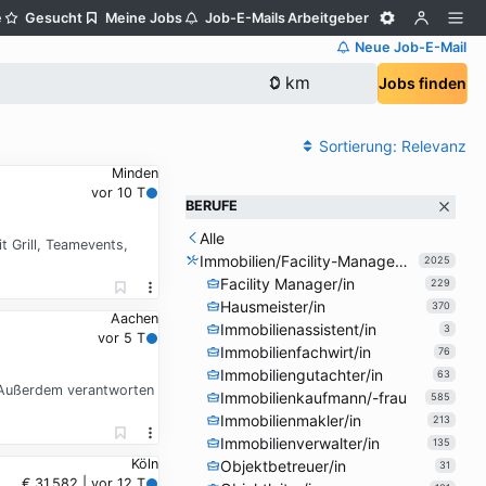
e
Gesucht
Meine Jobs
Job-E-Mails
Arbeitgeber
Neue Job-E-Mail
Jobs finden
Sortierung:
Relevanz
Minden
vor 10 T
BERUFE
Alle
 Grill, Teamevents,
Immobilien/Facility-Management
2025
Facility Manager/in
229
Hausmeister/in
370
Aachen
Immobilienassistent/in
3
vor 5 T
Immobilienfachwirt/in
76
Immobiliengutachter/in
63
. Außerdem verantworten
Immobilienkaufmann/-frau
585
Immobilienmakler/in
213
Immobilienverwalter/in
135
Köln
Objektbetreuer/in
31
€ 31.582 | vor 12 T