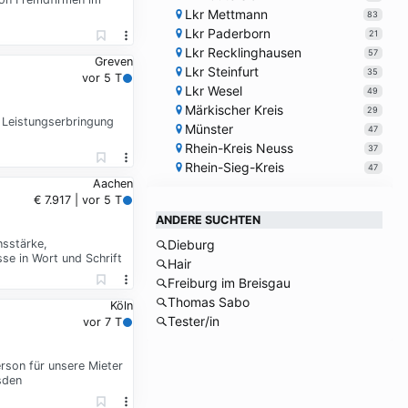
Lkr Mettmann
83
Lkr Paderborn
21
Lkr Recklinghausen
57
Greven
Lkr Steinfurt
35
vor 5 T
Lkr Wesel
49
Märkischer Kreis
29
n Leistungserbringung
Münster
47
Rhein-Kreis Neuss
37
Rhein-Sieg-Kreis
47
Aachen
€ 7.917 | vor 5 T
ANDERE SUCHTEN
nsstärke,
Dieburg
se in Wort und Schrift
Hair
Freiburg im Breisgau
Thomas Sabo
Köln
Tester/in
vor 7 T
rson für unsere Mieter
sden