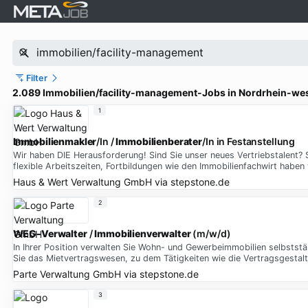
Filter
2.089 Immobilien/facility-management-Jobs in Nordrhein-wes
1
Immobilienmakler
/In /
Immobilienberater
/In in Festanstellung
Wir haben DIE Herausforderung! Sind Sie unser neues Vertriebstalent?
flexible Arbeitszeiten, Fortbildungen wie den Immobilienfachwirt haben
Haus & Wert Verwaltung GmbH
via
stepstone.de
2
WEG-Verwalter
/
Immobilienverwalter
(m/w/d)
In Ihrer Position verwalten Sie Wohn- und Gewerbeimmobilien selbstst
Sie das Mietvertragswesen, zu dem Tätigkeiten wie die Vertragsgestal
Parte Verwaltung GmbH
via
stepstone.de
3