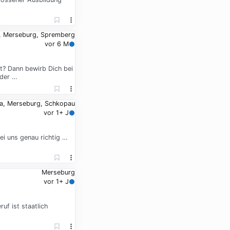
, Merseburg, Spremberg
vor 6 M
ft? Dann bewirb Dich bei
 der …
a, Merseburg, Schkopau
vor 1+ J
ei uns genau richtig …
Merseburg
vor 1+ J
f ist staatlich