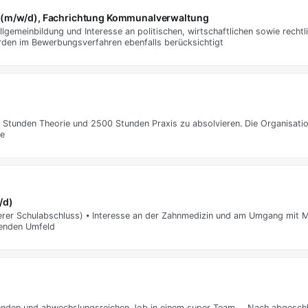
n (m/w/d), Fachrichtung Kommunalverwaltung
llgemeinbildung und Interesse an politischen, wirtschaftlichen sowie rec
den im Bewerbungsverfahren ebenfalls berücksichtigt
 Stunden Theorie und 2500 Stunden Praxis zu absolvieren. Die Organisation
te
/d)
herer Schulabschluss) ⦁ Interesse an der Zahnmedizin und am Umgang mit 
tzenden Umfeld
nenden und abwechslungsreichen Job in einem super Team … Nach abgesch