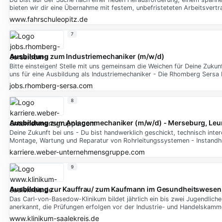
bieten wir dir eine Übernahme mit festem, unbefristeteten Arbeitsvertr
www.fahrschuleopitz.de
7
Ausbildung
zum Industriemechaniker (m/w/d)
Bitte einsteigen! Stelle mit uns gemeinsam die Weichen für Deine Zuku
uns für eine Ausbildung als Industriemechaniker - Die Rhomberg Sersa
jobs.rhomberg-sersa.com
8
Ausbildung
zum Anlagenmechaniker (m/w/d) - Merseburg, Leu
Deine Zukunft bei uns - Du bist handwerklich geschickt, technisch inte
Montage, Wartung und Reparatur von Rohrleitungssystemen - Instandh
karriere.weber-unternehmensgruppe.com
9
Ausbildung
zur Kauffrau/ zum Kaufmann im Gesundheitswesen
Das Carl-von-Basedow-Klinikum bildet jährlich ein bis zwei Jugendlich
anerkannt, die Prüfungen erfolgen vor der Industrie- und Handelskamm
www.klinikum-saalekreis.de