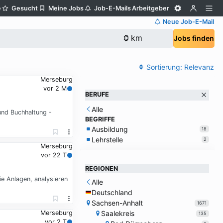
e
Gesucht
Meine Jobs
Job-E-Mails
Arbeitgeber
Neue Job-E-Mail
Jobs finden
Sortierung:
Relevanz
Merseburg
vor 2 M
BERUFE
Alle
und Buchhaltung -
BEGRIFFE
Ausbildung
18
Lehrstelle
2
Merseburg
vor 22 T
REGIONEN
e Anlagen, analysieren
Alle
Deutschland
Sachsen-Anhalt
1671
Saalekreis
Merseburg
135
vor 2 T