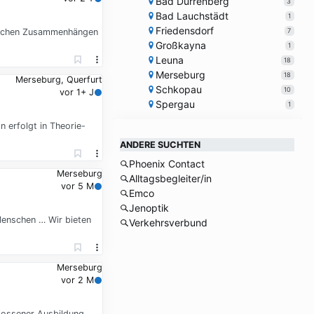
Bad Dürrenberg
3
Bad Lauchstädt
1
Friedensdorf
7
htlichen Zusammenhängen
Großkayna
1
Leuna
18
Merseburg
18
Merseburg, Querfurt
Schkopau
10
vor 1+ J
Spergau
1
 erfolgt in Theorie-
ANDERE SUCHTEN
Phoenix Contact
Merseburg
Alltagsbegleiter/in
vor 5 M
Emco
Jenoptik
Menschen … Wir bieten
Verkehrsverbund
Merseburg
vor 2 M
lossener Ausbildung