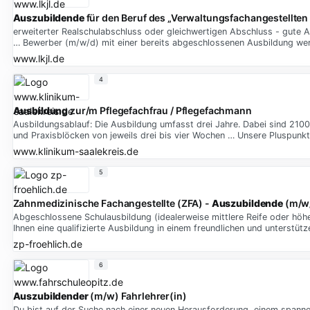
Auszubildende
für den Beruf des „Verwaltungsfachangestellte
erweiterter Realschulabschluss oder gleichwertigen Abschluss - gute A
… Bewerber (m/w/d) mit einer bereits abgeschlossenen Ausbildung wer
www.lkjl.de
4
Ausbildung
zur/m Pflegefachfrau / Pflegefachmann
Ausbildungsablauf: Die Ausbildung umfasst drei Jahre. Dabei sind 2100
und Praxisblöcken von jeweils drei bis vier Wochen … Unsere Pluspunk
www.klinikum-saalekreis.de
5
Zahnmedizinische Fachangestellte (ZFA) -
Auszubildende
(m/w
Abgeschlossene Schulausbildung (idealerweise mittlere Reife oder hö
Ihnen eine qualifizierte Ausbildung in einem freundlichen und unterstü
zp-froehlich.de
6
Auszubildender
(m/w) Fahrlehrer(in)
Du bist auf der Suche nach einer neuen Herausforderung, einem span