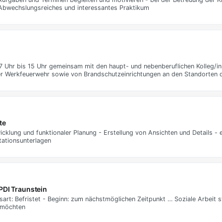
 Abwechslungsreiches und interessantes Praktikum
7 Uhr bis 15 Uhr gemeinsam mit den haupt- und nebenberuflichen Kolleg/in
er Werkfeuerwehr sowie von Brandschutzeinrichtungen an den Standorten 
te
lung und funktionaler Planung - Erstellung von Ansichten und Details - e
tationsunterlagen
PDI Traunstein
agsart: Befristet - Beginn: zum nächstmöglichen Zeitpunkt … Soziale Arbeit
n möchten