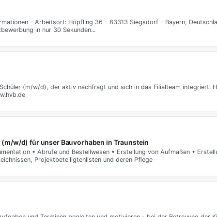
rmationen - Arbeitsort: Höpfling 36 - 83313 Siegsdorf - Bayern, Deutschl
tzbewerbung in nur 30 Sekunden...
üler (m/w/d), der aktiv nachfragt und sich in das Filialteam integriert. He
ww.hvb.de
(m/w/d) für unser Bauvorhaben in Traunstein
umentation • Abrufe und Bestellwesen • Erstellung von Aufmaßen • Erstel
eichnissen, Projektbeteiligtenlisten und deren Pﬂege
n Aufgaben und Terminen begleiten und motivieren - bei der Betreuung der Ki