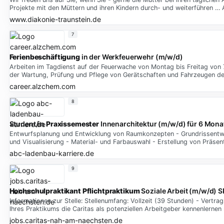
Projekte mit den Müttern und ihren Kindern durch- und weiterführen …
www.diakonie-traunstein.de
7
Ferienbeschäftigung
in der Werkfeuerwehr (m/w/d)
Arbeiten im Tagdienst auf der Feuerwache von Montag bis Freitag von 
der Wartung, Prüfung und Pflege von Gerätschaften und Fahrzeugen d
career.alzchem.com
8
Student/in
Praxissemester
Innenarchitektur (m/w/d) für 6 Mona
Entwurfsplanung und Entwicklung von Raumkonzepten - Grundrissentwick
und Visualisierung - Material- und Farbauswahl - Erstellung von Präsen
abc-ladenbau-karriere.de
9
Hochschulpraktikant
Pflichtpraktikum
Soziale Arbeit (m/w/d) S
Informationen zur Stelle: Stellenumfang: Vollzeit (39 Stunden) - Vertr
Ihres Praktikums die Caritas als potenziellen Arbeitgeber kennenlerne
jobs.caritas-nah-am-naechsten.de