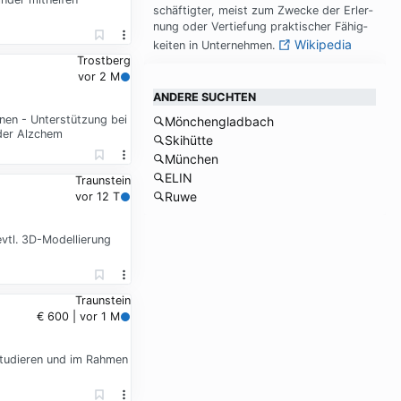
schäf­tig­ter, meist zum Zwecke der Er­ler­
nung oder Ver­tie­fung prak­ti­scher Fä­hig­
Wikipedia
kei­ten in Un­ter­neh­men.
Trostberg
vor 2 M
ANDERE SUCHTEN
nen - Unterstützung bei
Mönchengladbach
der Alzchem
Skihütte
München
ELIN
Traunstein
Ruwe
vor 12 T
vtl. 3D-Modellierung
Traunstein
€ 600 | vor 1 M
 studieren und im Rahmen