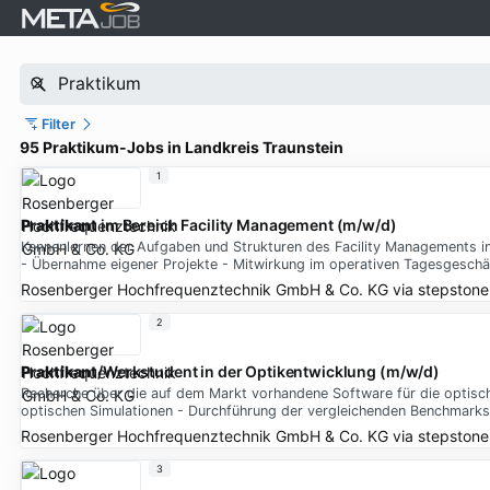
Filter
95 Praktikum-Jobs in Landkreis Traunstein
1
Praktikant
im Bereich Facility Management (m/w/d)
Kennenlernen der Aufgaben und Strukturen des Facility Managements i
- Übernahme eigener Projekte - Mitwirkung im operativen Tagesgeschä
Rosenberger Hochfrequenztechnik GmbH & Co. KG
via
stepstone
2
Praktikant
/Werkstudent in der Optikentwicklung (m/w/d)
Recherche über die auf dem Markt vorhandene Software für die optisch
optischen Simulationen - Durchführung der vergleichenden Benchmarks
Rosenberger Hochfrequenztechnik GmbH & Co. KG
via
stepstone
3