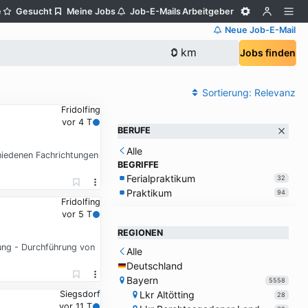
e
Gesucht
Meine Jobs
Job-E-Mails
Arbeitgeber
Neue Job-E-Mail
Jobs finden
Sortierung:
Relevanz
Fridolfing
vor 4 T
BERUFE
Alle
hiedenen Fachrichtungen
BEGRIFFE
Ferialpraktikum
32
Praktikum
94
Fridolfing
vor 5 T
REGIONEN
ung - Durchführung von
Alle
Deutschland
Bayern
5558
Lkr Altötting
Siegsdorf
28
vor 11 T