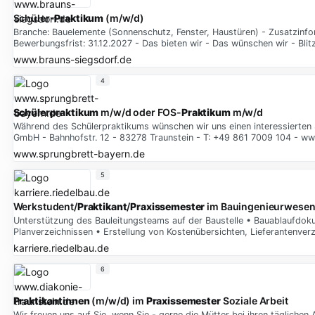
Schüler-
Praktikum
(m/w/d)
Branche: Bauelemente (Sonnenschutz, Fenster, Haustüren) - Zusatzinfo
Bewerbungsfrist: 31.12.2027 - Das bieten wir - Das wünschen wir - Bli
www.brauns-siegsdorf.de
4
Schülerpraktikum
m/w/d oder FOS-
Praktikum
m/w/d
Während des Schülerpraktikums wünschen wir uns einen interessierten Sch
GmbH - Bahnhofstr. 12 - 83278 Traunstein - T: +49 861 7009 104 - w
www.sprungbrett-bayern.de
5
Werkstudent/
Praktikant
/
Praxissemester
im Bauingenieurwesen 
Unterstützung des Bauleitungsteams auf der Baustelle • Bauablaufdok
Planverzeichnissen • Erstellung von Kostenübersichten, Lieferantenverz
karriere.riedelbau.de
6
Praktikantinnen
(m/w/d) im
Praxissemester
Soziale Arbeit
Wir freuen uns auf Sie, wenn Sie - gerne die Mütter bei ihren tägliche