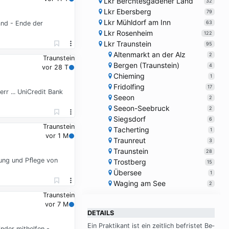
Lkr Berchtesgadener Land
32
Lkr Ebersberg
79
Lkr Mühldorf am Inn
63
and - Ende der
Lkr Rosenheim
122
Lkr Traunstein
95
Altenmarkt an der Alz
2
Traunstein
Bergen (Traunstein)
4
vor 28 T
Chieming
1
Fridolfing
17
rr ... UniCredit Bank
Seeon
2
Seeon-Seebruck
2
Siegsdorf
6
Traunstein
Tacherting
1
vor 1 M
Traunreut
3
Traunstein
28
lung und Pﬂege von
Trostberg
15
Übersee
1
Waging am See
2
Traunstein
vor 7 M
DETAILS
Ein Prak­ti­kant ist ein zeit­lich be­fri­stet Be­
nder mithelfen -