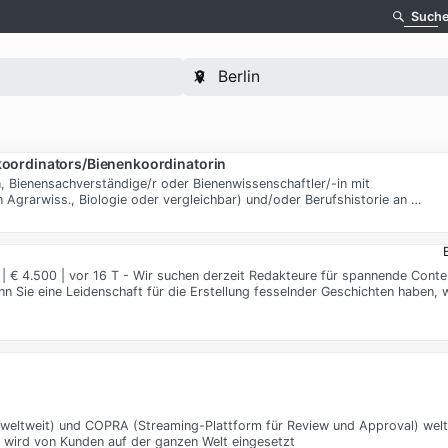
Such
nkoordinators/Bienenkoordinatorin
in, Bienensachverständige/r oder Bienenwissenschaftler/-in mit
 Agrarwiss., Biologie oder vergleichbar) und/oder Berufshistorie an …
ng | € 4.500 | vor 16 T - Wir suchen derzeit Redakteure für spannende Conte
n Sie eine Leidenschaft für die Erstellung fesselnder Geschichten haben, 
 weltweit) und COPRA (Streaming-Plattform für Review und Approval) welt
 wird von Kunden auf der ganzen Welt eingesetzt