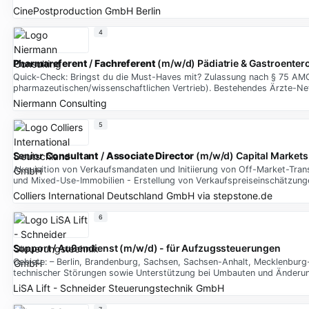
CinePostproduction GmbH Berlin
4
Pharmareferent
/
Fachreferent
(m/w/d) Pädiatrie & Gastroentero
Quick-Check: Bringst du die Must-Haves mit? Zulassung nach § 75 AMG
pharmazeutischen/wissenschaftlichen Vertrieb). Bestehendes Ärzte-Net
Niermann Consulting
5
Senior
Consultant
/
Associate
Director
(m/w/d) Capital Markets
Akquisition von Verkaufsmandaten und Initiierung von Off-Market-Tra
und Mixed-Use-Immobilien - Erstellung von Verkaufspreiseinschätzung
Colliers International Deutschland GmbH
via
stepstone.de
6
Support / Außendienst (m/w/d) - für Aufzugssteuerungen
Gebiete: – Berlin, Brandenburg, Sachsen, Sachsen-Anhalt, Mecklenbu
technischer Störungen sowie Unterstützung bei Umbauten und Änderu
LiSA Lift - Schneider Steuerungstechnik GmbH