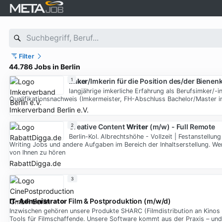
Filter
44.786 Jobs in Berlin
Imker
1
/Imkerin für die Position des/der Biene
langjährige imkerliche Erfahrung als Berufsimker/-
Qualifikationsnachweis (Imkermeister, FH-Abschluss Bachelor/Master in
Imkerverband Berlin e.V.
Creative Content
2
Writer
(m/w) - Full Remote
Berlin-Kol. Albrechtshöhe - Vollzeit | Festanstellu
Writing Jobs und andere Aufgaben im Bereich der Inhaltserstellung. Wen
von Ihnen zu hören
RabattDigga.de
3
IT
-
Administrator
Film & Postproduktion (m/w/d)
Inzwischen gehören unsere Produkte SHARC (Filmdistribution an Kinos
Tools für Filmschaffende. Unsere Software kommt aus der Praxis – und