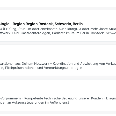
logie – Region Region Rostock, Schwerin, Berlin
: (Prüfung, Studium oder anerkannte Ausbildung). 3 oder mehr Jahre Auße
zwerk: (API, Gastroenterologen, Pädiater im Raum Berlin, Rostock, Schwe
nsaktionen aus Deinem Netzwerk - Koordination und Abwicklung von Verka
en, Pitchpräsentationen und Vermarktungsunterlagen
rg-Vorpommern - Kompetente technische Betreuung unserer Kunden - Diag
ngen an Aufzugssteuerungen im Außendienst