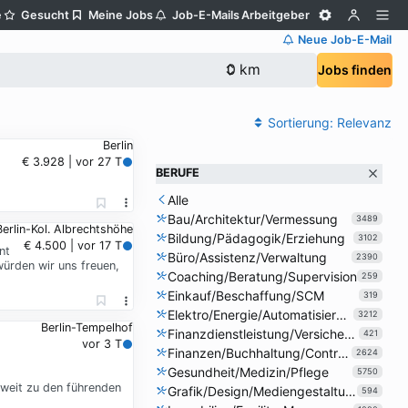
e
Gesucht
Meine Jobs
Job-E-Mails
Arbeitgeber
Neue Job-E-Mail
Jobs finden
Sortierung:
Relevanz
Berlin
€ 3.928 | vor 27 T
BERUFE
Alle
Bau/Architektur/Vermessung
3489
Berlin-Kol. Albrechtshöhe
Bildung/Pädagogik/Erziehung
3102
€ 4.500 | vor 17 T
nt
Büro/Assistenz/Verwaltung
2390
würden wir uns freuen,
Coaching/Beratung/Supervision
259
Einkauf/Beschaffung/SCM
319
Elektro/Energie/Automatisierung
3212
Berlin-Tempelhof
Finanzdienstleistung/Versicherung
421
vor 3 T
Finanzen/Buchhaltung/Controlling
2624
Gesundheit/Medizin/Pflege
5750
weit zu den führenden
Grafik/Design/Mediengestaltung
594