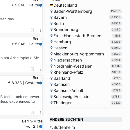
Deutschland
€ 5.046 | Heute
Baden-Württemberg
134310
Bayern
164534
eren das
Berlin
46522
Brandenburg
21850
Freie Hansestadt Bremen
11103
Berlin
Hamburg
34203
€ 5.046 | Heute
Hessen
62940
Mecklenburg-Vorpommern
14522
n am Arbeitsplatz. Sie
Niedersachsen
76234
Nordrhein-Westfalen
168117
Rheinland-Pfalz
36314
Berlin
Saarland
7206
€ 8.333 | Gestern
Sachsen
41955
Sachsen-Anhalt
17762
Schleswig-Holstein
 B2B tech stack empowers
27851
mless experiences to
Thüringen
20527
ANDERE SUCHTEN
Berlin-Mitte
vor 2 T
Buttenheim