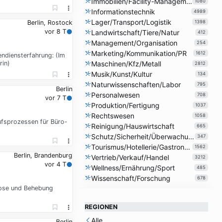
Immobilien/Facility-Management
1080
Informationstechnik
4989
Lager/Transport/Logistik
Berlin, Rostock
1398
vor 8 T
Landwirtschaft/Tiere/Natur
412
Management/Organisation
254
Marketing/Kommunikation/PR
1612
ndiensterfahrung: (Im
rin)
Maschinen/Kfz/Metall
2812
Musik/Kunst/Kultur
134
Naturwissenschaften/Labor
795
Berlin
Personalwesen
708
vor 7 T
Produktion/Fertigung
1037
Rechtswesen
1058
ufsprozessen für Büro-
Reinigung/Hauswirtschaft
665
Schutz/Sicherheit/Überwachung
347
Tourismus/Hotellerie/Gastronomie
1562
Berlin, Brandenburg
Vertrieb/Verkauf/Handel
3212
vor 4 T
Wellness/Ernährung/Sport
485
Wissenschaft/Forschung
678
nose und Behebung
REGIONEN
Alle
Berlin