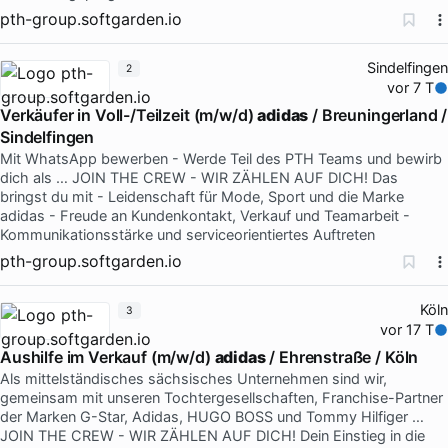
pth-group.softgarden.io
Sindelfingen
2
vor 7 T
Verkäufer in Voll-/Teilzeit (m/w/d)
adidas
/ Breuningerland /
Sindelfingen
Mit WhatsApp bewerben - Werde Teil des PTH Teams und bewirb
dich als … JOIN THE CREW - WIR ZÄHLEN AUF DICH! Das
bringst du mit - Leidenschaft für Mode, Sport und die Marke
adidas - Freude an Kundenkontakt, Verkauf und Teamarbeit -
Kommunikationsstärke und serviceorientiertes Auftreten
pth-group.softgarden.io
Köln
3
vor 17 T
Aushilfe im Verkauf (m/w/d)
adidas
/ Ehrenstraße / Köln
Als mittelständisches sächsisches Unternehmen sind wir,
gemeinsam mit unseren Tochtergesellschaften, Franchise-Partner
der Marken G-Star, Adidas, HUGO BOSS und Tommy Hilfiger …
JOIN THE CREW - WIR ZÄHLEN AUF DICH! Dein Einstieg in die