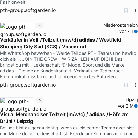
Fashionwelt
pth-group.softgarden.io
Niederösterreich
4
vor 7 T
Verkäufer in Voll-/Teilzeit (m/w/d)
adidas
/ Westfield
Shopping City Süd (SCS) / Vösendorf
Mit WhatsApp bewerben - Werde Teil des PTH Teams und bewirb
dich als … JOIN THE CREW - WIR ZÄHLEN AUF DICH! Das
bringst du mit - Leidenschaft für Mode, Sport und die Marke
adidas - Freude an Kundenkontakt, Verkauf und Teamarbeit -
Kommunikationsstärke und serviceorientiertes Auftreten
pth-group.softgarden.io
Leipzig
5
vor 2 M
Visual Merchandiser Teilzeit (m/w/d) /
adidas
/ Höfe am
Brühl / Leipzig
Bei uns bist du genau richtig, wenn du ein echter Teamplayer bist
und Mode deine Leidenschaft ist. Freude am Kommunizieren und