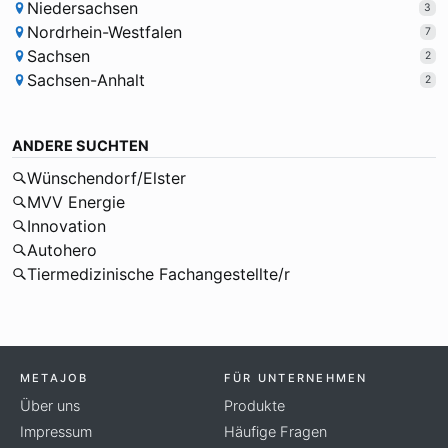
Niedersachsen
3
Nordrhein-Westfalen
7
Sachsen
2
Sachsen-Anhalt
2
ANDERE SUCHTEN
Wünschendorf/Elster
MVV Energie
Innovation
Autohero
Tiermedizinische Fachangestellte/r
METAJOB
FÜR UNTERNEHMEN
Über uns
Produkte
Impressum
Häufige Fragen