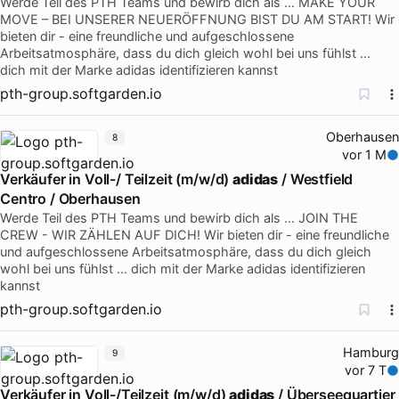
Werde Teil des PTH Teams und bewirb dich als … MAKE YOUR
MOVE – BEI UNSERER NEUERÖFFNUNG BIST DU AM START! Wir
bieten dir - eine freundliche und aufgeschlossene
Arbeitsatmosphäre, dass du dich gleich wohl bei uns fühlst …
dich mit der Marke adidas identifizieren kannst
pth-group.softgarden.io
Oberhausen
8
vor 1 M
Verkäufer in Voll-/ Teilzeit (m/w/d)
adidas
/ Westfield
Centro / Oberhausen
Werde Teil des PTH Teams und bewirb dich als … JOIN THE
CREW - WIR ZÄHLEN AUF DICH! Wir bieten dir - eine freundliche
und aufgeschlossene Arbeitsatmosphäre, dass du dich gleich
wohl bei uns fühlst … dich mit der Marke adidas identifizieren
kannst
pth-group.softgarden.io
Hamburg
9
vor 7 T
Verkäufer in Voll-/Teilzeit (m/w/d)
adidas
/ Überseequartier