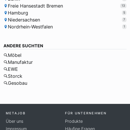
Freie Hansestadt Bremen
13
Hamburg
5
Niedersachsen
7
Nordrhein-Westfalen
1
ANDERE SUCHTEN
Möbel
Manufaktur
EWE
Storck
Gesobau
METAJOB
FÜR UNTERNEHMEN
Über uns
Produkte
Impressum
Häufige Fragen