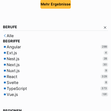
Mehr Ergebnisse
BERUFE
Alle
BEGRIFFE
Angular
299
Ext.js
4
Nest.js
28
Next.js
30
Nuxt.js
9
React
329
Svelte
8
TypeScript
373
Vue.js
191
REGIONEN