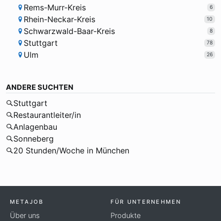
Rems-Murr-Kreis
6
Rhein-Neckar-Kreis
10
Schwarzwald-Baar-Kreis
8
Stuttgart
78
Ulm
26
ANDERE SUCHTEN
Stuttgart
Restaurantleiter/in
Anlagenbau
Sonneberg
20 Stunden/Woche in München
METAJOB
FÜR UNTERNEHMEN
Über uns
Produkte