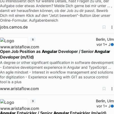
Du interessierst dich für weitere Details, hast Fragen zu uns, der
Aufgabe oder etwas Anderem? Melde Dich gerne bei mir unter ... ,
damit wir herausfinden können, ob der Job zu dir passt. Bewirb
Dich mit einem Klick auf den "Jetzt bewerben"-Button über unser
Online-Formular. Aufgabenbereich
jobs.camos.de
Berlin, Ulm
8
vor 1+ J
Open Job Position as
Angular
Developer / Senior
Angular
Developer (m/f/d)
A degree or other significant qualification in software development
- Extensive development experience in Angular and TypeScript …
An agile mindset - Interest in workflow management and solutions
for digitization - Experience working with GIT as source control
tool is a plus
www.aristaflow.com
Berlin, Ulm
9
vor 1+ J
Angular
Entwickler / Senior
Angular
Entwickler (m/w/d)