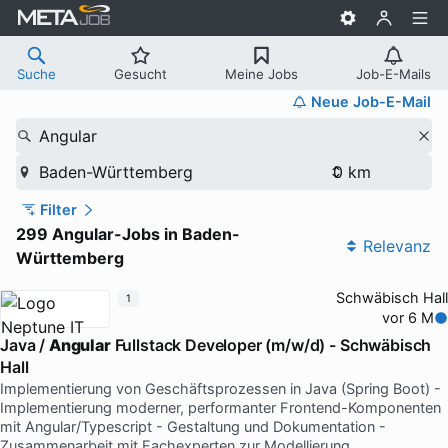
Suche
Gesucht
Meine Jobs
Job-E-Mails
Neue Job-E-Mail
Angular
Baden-Württemberg
Filter
299 Angular-Jobs in Baden-
Relevanz
Württemberg
Schwäbisch Hall
1
vor 6 M
Java /
Angular
Fullstack Developer (m/w/d) - Schwäbisch
Hall
Implementierung von Geschäftsprozessen in Java (Spring Boot) -
Implementierung moderner, performanter Frontend-Komponenten
mit Angular/Typescript - Gestaltung und Dokumentation -
Zusammenarbeit mit Fachexperten zur Modellierung