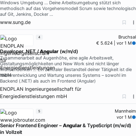
Windows Umgebung … Deine Arbeitsumgebung stützt sich
methodisch auf das Vorgehensmodell Scrum sowie technologisch
auf Git, Jenkins, Docker …
www.sung.de
Bruchsal
4
€ 5.624 | vor 1 M
Developer .NET /
Angular
(w/m/d)
Zusammenarbeit auf Augenhöhe, eine agile Arbeitswelt,
Gestaltungsmöglichkeiten und New Work sind nicht länger
Wunschdenken … Ein zentraler Bestandteil deiner Tätigkeit ist die
Weiterentwicklung und Wartung unseres Systems – sowohl im
Backend (.NET) als auch im Frontend (Angular)
ENOPLAN Ingenieurgesellschaft für
Energiedienstleistungen mbH
Mannheim
5
vor 1 M
Senior Frontend Engineer –
Angular
& TypeScript (m/w/d)
in Vollzeit