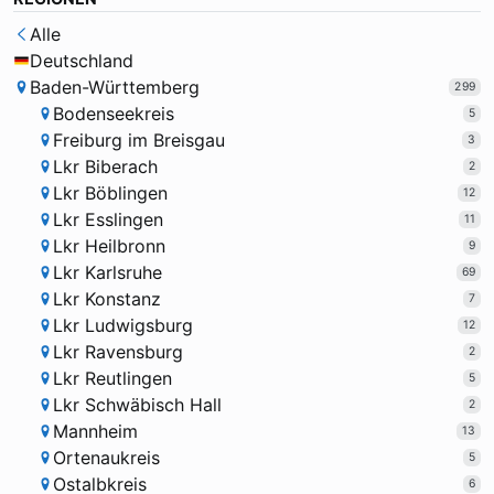
Alle
Deutschland
Baden-Württemberg
299
Bodenseekreis
5
Freiburg im Breisgau
3
Lkr Biberach
2
Lkr Böblingen
12
Lkr Esslingen
11
Lkr Heilbronn
9
Lkr Karlsruhe
69
Lkr Konstanz
7
Lkr Ludwigsburg
12
Lkr Ravensburg
2
Lkr Reutlingen
5
Lkr Schwäbisch Hall
2
Mannheim
13
Ortenaukreis
5
Ostalbkreis
6