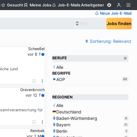
e
Gesucht
Meine Jobs
Job-E-Mails
Arbeitgeber
Neue Job-E-Mail
Jobs finden
Sortierung:
Relevanz
Scheeßel
vor 6 T
BERUFE
Alle
liche (und
BEGRIFFE
AOP
69
Grevenbroich
vor 12 T
REGIONEN
Alle
Gesamtverantwortung für
Deutschland
Baden-Württemberg
4
Bayern
11
Berlin
Reinbek
1
vor 2 M