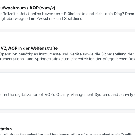
 Aufwachraum /
AOP
(w/m/x)
r Teilzeit - Jetzt online bewerben - Frühdienste sind nicht dein Ding? Dann
folgt überwiegend im Zwischen- und Spätdienst
MVZ,
AOP
in der Welfenstraße
Operation benötigten Instrumente und Geräte sowie die Sicherstellung der 
trumentations- und Springertätigkeiten einschließlich der pflegerischen D
part in the digitalization of AOP’s Quality Management Systems and actively 
tation
o will drive the selection and implementation of our new electronic Qual