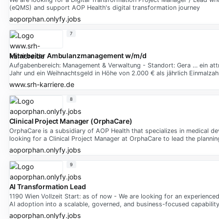
(eQMS) and support AOP Health's digital transformation journey
aoporphan.onlyfy.jobs
7
Mitarbeiter Ambulanzmanagement w/m/d
Aufgabenbereich: Management & Verwaltung - Standort: Gera … ein attra
Jahr und ein Weihnachtsgeld in Höhe von 2.000 € als jährlich Einmalzah
www.srh-karriere.de
8
Clinical Project Manager (OrphaCare)
OrphaCare is a subsidiary of AOP Health that specializes in medical dev
looking for a Clinical Project Manager at OrphaCare to lead the plannin
aoporphan.onlyfy.jobs
9
AI Transformation Lead
1190 Wien Vollzeit Start: as of now - We are looking for an experienc
AI adoption into a scalable, governed, and business-focused capabilit
aoporphan.onlyfy.jobs