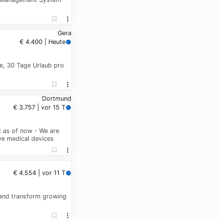
Gera
€ 4.400 | Heute
e, 30 Tage Urlaub pro
Dortmund
€ 3.757 | vor 15 T
: as of now - We are
ive medical devices
€ 4.554 | vor 11 T
 and transform growing