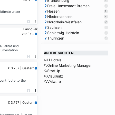
Brandenburg
2
Freie Hansestadt Bremen
1
Hessen
2
 könnte unser
Niedersachsen
4
Nordrhein-Westfalen
7
Sachsen
1
Hannover
Schleswig-Holstein
1
vor 1+ J
Thüringen
1
Qualität und
okumentation
ANDERE SUCHTEN
H Hotels
Online Marketing Manager
€ 3.757 | Gestern
StartUp
Claußnitz
contribute to the
VMware
€ 3.757 | Gestern
ity Management System