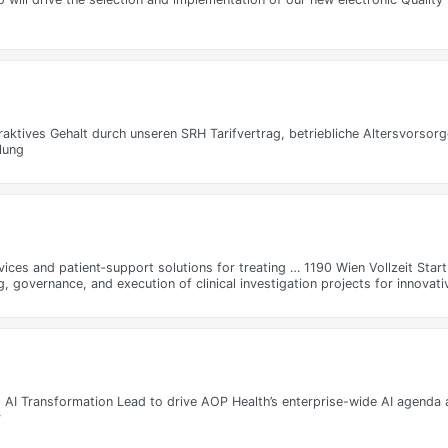
ktives Gehalt durch unseren SRH Tarifvertrag, betriebliche Altersvorsorg
lung
ices and patient‑support solutions for treating … 1190 Wien Vollzeit Start
g, governance, and execution of clinical investigation projects for innovat
ed AI Transformation Lead to drive AOP Health’s enterprise-wide AI agenda
y