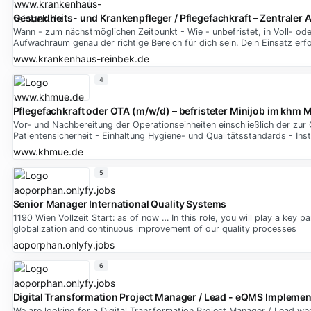
Gesundheits- und Krankenpfleger / Pflegefachkraft – Zentraler
Wann - zum nächstmöglichen Zeitpunkt - Wie - unbefristet, in Voll- ode
Aufwachraum genau der richtige Bereich für dich sein. Dein Einsatz er
www.krankenhaus-reinbek.de
4
Pflegefachkraft oder OTA (m/w/d) – befristeter Minijob im khm 
Vor- und Nachbereitung der Operationseinheiten einschließlich der zur 
Patientensicherheit - Einhaltung Hygiene- und Qualitätsstandards - Ins
www.khmue.de
5
Senior Manager International Quality Systems
1190 Wien Vollzeit Start: as of now … In this role, you will play a key 
globalization and continuous improvement of our quality processes
aoporphan.onlyfy.jobs
6
Digital Transformation Project Manager / Lead - eQMS Implemen
We are looking for a Digital Transformation Project Manager / Lead wh