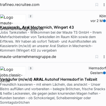
trafineo.recruitee.com
Köln
2
vor 2 M
KassiererIn,
Aral
Mechernich, Wingert 43
Jobs Tankstellen - Willkommen bei der Maute TS GmbH – Ihrem
Mehrfachbetreiber von Tankstellen im Raum Köln sowie dem
Erftkreis. Wir haben ab sofort Teilzeit- und Aushilfsstellen als
KassiererIn (m/w/d) an unserer Aral Station in Mechernich-
Kommern (Wingert 43) zu vergeben
maute-unternehmensgruppe.de
Hermsdorf
3
Gestern
Verkäufer (m/w/d)
ARAL
Autohof Hermsdorf in Teilzeit
Freundlich kassieren – mit einem Lächeln, das ansteckt - Unser
Bistro auffüllen und vorbereiten – belegte Brötchen, frische Snacks
& heiße Leckereien, die gegen jeden knurrenden Magen helfen -
Kunden beraten – ob Schokoriegel, Scheibenreiniger oder
Sonntagsbrötchen