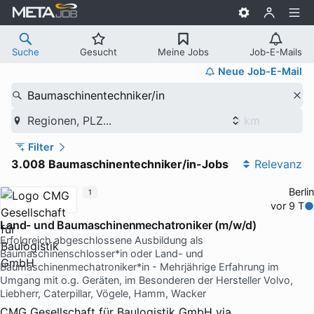
Suche
Gesucht
Meine Jobs
Job-E-Mails
Neue Job-E-Mail
Baumaschinentechniker/in
Regionen, PLZ...
Filter
3.008 Baumaschinentechniker/in-Jobs
Relevanz
Berlin
1
vor 9 T
Land- und Baumaschinenmechatroniker (m/w/d)
Erfolgreich abgeschlossene Ausbildung als
Baumaschinenschlosser*in oder Land- und
Baumaschinenmechatroniker*in - Mehrjährige Erfahrung im
Umgang mit o.g. Geräten, im Besonderen der Hersteller Volvo,
Liebherr, Caterpillar, Vögele, Hamm, Wacker
CMG Gesellschaft für Baulogistik GmbH
via