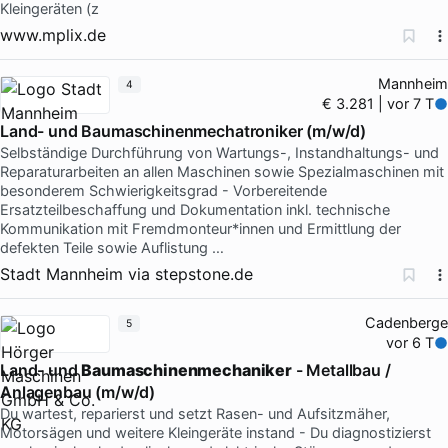
Kleingeräten (z
www.mplix.de
Mannheim
4
€ 3.281 | vor 7 T
Land- und Baumaschinenmechatroniker (m/w/d)
Selbständige Durchführung von Wartungs-, Instandhaltungs- und
Reparaturarbeiten an allen Maschinen sowie Spezialmaschinen mit
besonderem Schwierigkeitsgrad - Vorbereitende
Ersatzteilbeschaffung und Dokumentation inkl. technische
Kommunikation mit Fremdmonteur*innen und Ermittlung der
defekten Teile sowie Auflistung …
Stadt Mannheim
via
stepstone.de
Cadenberge
5
vor 6 T
Land- und
Baumaschinenmechaniker
- Metallbau /
Anlagenbau (m/w/d)
Du wartest, reparierst und setzt Rasen- und Aufsitzmäher,
Motorsägen und weitere Kleingeräte instand - Du diagnostizierst