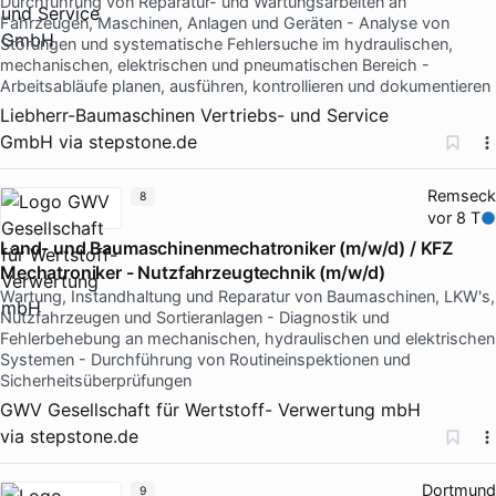
Durchführung von Reparatur- und Wartungsarbeiten an
Fahrzeugen, Maschinen, Anlagen und Geräten - Analyse von
Störungen und systematische Fehlersuche im hydraulischen,
mechanischen, elektrischen und pneumatischen Bereich -
Arbeitsabläufe planen, ausführen, kontrollieren und dokumentieren
Liebherr-Baumaschinen Vertriebs- und Service
GmbH
via
stepstone.de
Remseck
8
vor 8 T
Land- und Baumaschinenmechatroniker (m/w/d) / KFZ
Mechatroniker - Nutzfahrzeugtechnik (m/w/d)
Wartung, Instandhaltung und Reparatur von Baumaschinen, LKW's,
Nutzfahrzeugen und Sortieranlagen - Diagnostik und
Fehlerbehebung an mechanischen, hydraulischen und elektrischen
Systemen - Durchführung von Routineinspektionen und
Sicherheitsüberprüfungen
GWV Gesellschaft für Wertstoff- Verwertung mbH
via
stepstone.de
Dortmund
9