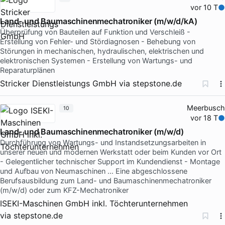
vor 10 T
Land- und Baumaschinenmechatroniker (m/w/d/kA)
Überprüfung von Bauteilen auf Funktion und Verschleiß -
Erstellung von Fehler- und Stördiagnosen - Behebung von
Störungen in mechanischen, hydraulischen, elektrischen und
elektronischen Systemen - Erstellung von Wartungs- und
Reparaturplänen
Stricker Dienstleistungs GmbH
via
stepstone.de
Meerbusch
10
vor 18 T
Land- und Baumaschinenmechatroniker (m/w/d)
Durchführung von Wartungs- und Instandsetzungsarbeiten in
unserer neuen und modernen Werkstatt oder beim Kunden vor Ort
- Gelegentlicher technischer Support im Kundendienst - Montage
und Aufbau von Neumaschinen … Eine abgeschlossene
Berufsausbildung zum Land- und Baumaschinenmechatroniker
(m/w/d) oder zum KFZ-Mechatroniker
ISEKI-Maschinen GmbH inkl. Töchterunternehmen
via
stepstone.de