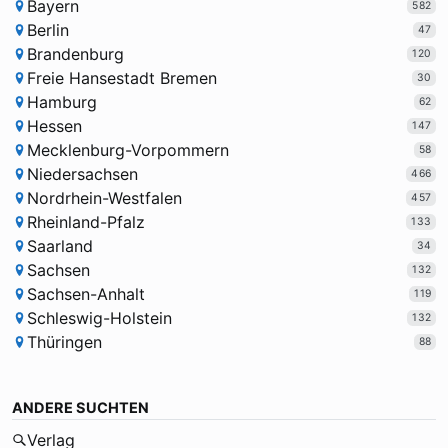
Bayern
582
Berlin
47
Brandenburg
120
Freie Hansestadt Bremen
30
Hamburg
62
Hessen
147
Mecklenburg-Vorpommern
58
Niedersachsen
466
Nordrhein-Westfalen
457
Rheinland-Pfalz
133
Saarland
34
Sachsen
132
Sachsen-Anhalt
119
Schleswig-Holstein
132
Thüringen
88
ANDERE SUCHTEN
Verlag