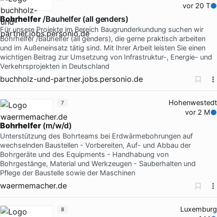
vor 20 T
Bohrhelfer
/Bauhelfer (all genders)
Für unsere Projekte im Bereich Baugrunderkundung suchen wir
Bohrhelfer /Bauhelfer (all genders), die gerne praktisch arbeiten
und im Außeneinsatz tätig sind. Mit Ihrer Arbeit leisten Sie einen
wichtigen Beitrag zur Umsetzung von Infrastruktur-, Energie- und
Verkehrsprojekten in Deutschland
buchholz-und-partner.jobs.personio.de
Hohenwestedt
7
vor 2 M
Bohrhelfer
(m/w/d)
Unterstützung des Bohrteams bei Erdwärmebohrungen auf
wechselnden Baustellen - Vorbereiten, Auf- und Abbau der
Bohrgeräte und des Equipments - Handhabung von
Bohrgestänge, Material und Werkzeugen - Sauberhalten und
Pflege der Baustelle sowie der Maschinen
waermemacher.de
Luxemburg
8