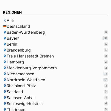
REGIONEN
Alle
Deutschland
Baden-Württemberg
6
Bayern
20
Berlin
5
Brandenburg
4
Freie Hansestadt Bremen
2
Hamburg
3
Mecklenburg-Vorpommern
2
Niedersachsen
11
Nordrhein-Westfalen
17
Rheinland-Pfalz
2
Saarland
3
Sachsen-Anhalt
1
Schleswig-Holstein
6
Thüringen
3