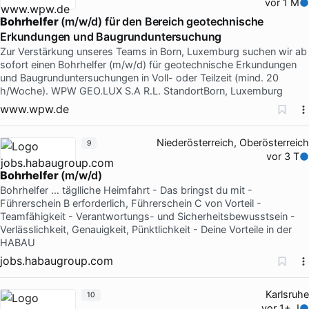
vor 1 M
Bohrhelfer
(m/w/d) für den Bereich geotechnische
Erkundungen und Baugrunduntersuchung
Zur Verstärkung unseres Teams in Born, Luxemburg suchen wir ab
sofort einen Bohrhelfer (m/w/d) für geotechnische Erkundungen
und Baugrunduntersuchungen in Voll- oder Teilzeit (mind. 20
h/Woche). WPW GEO.LUX S.A R.L. StandortBorn, Luxemburg
www.wpw.de
Niederösterreich, Oberösterreich
9
vor 3 T
Bohrhelfer
(m/w/d)
Bohrhelfer … täglliche Heimfahrt - Das bringst du mit -
Führerschein B erforderlich, Führerschein C von Vorteil -
Teamfähigkeit - Verantwortungs- und Sicherheitsbewusstsein -
Verlässlichkeit, Genauigkeit, Pünktlichkeit - Deine Vorteile in der
HABAU
jobs.habaugroup.com
Karlsruhe
10
vor 1+ J