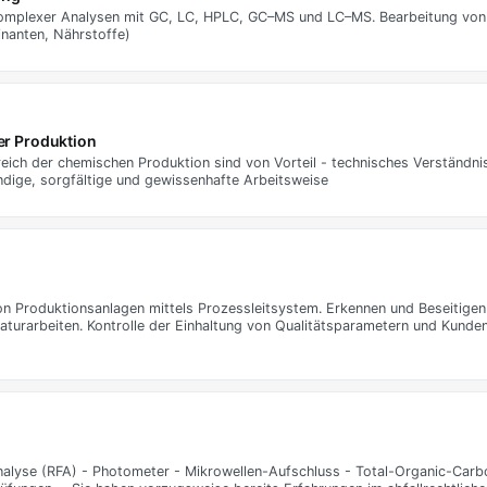
 komplexer Analysen mit GC, LC, HPLC, GC–MS und LC–MS. Bearbeitung von
inanten, Nährstoffe)
er Produktion
ch der chemischen Produktion sind von Vorteil - technisches Verständnis
ndige, sorgfältige und gewissenhafte Arbeitsweise
 Produktionsanlagen mittels Prozessleitsystem. Erkennen und Beseitigen
turarbeiten. Kontrolle der Einhaltung von Qualitätsparametern und Kunde
nalyse (RFA) - Photometer - Mikrowellen-Aufschluss - Total-Organic-Carb