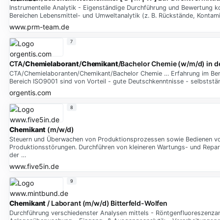
Instrumentelle Analytik - Eigenständige Durchführung und Bewertung
Bereichen Lebensmittel- und Umweltanalytik (z. B. Rückstände, Kontam
www.prm-team.de
7
CTA/
Chemielaborant
/
Chemikant
/Bachelor Chemie (w/m/d) in d
CTA/Chemielaboranten/Chemikant/Bachelor Chemie … Erfahrung im Berei
Bereich ISO9001 sind von Vorteil - gute Deutschkenntnisse - selbststä
orgentis.com
8
Chemikant
(m/w/d)
Steuern und Überwachen von Produktionsprozessen sowie Bedienen von
Produktionsstörungen. Durchführen von kleineren Wartungs- und Repara
der …
www.five5in.de
9
Chemikant
/ Laborant (m/w/d) Bitterfeld-Wolfen
Durchführung verschiedenster Analysen mittels - Röntgenfluoreszenza