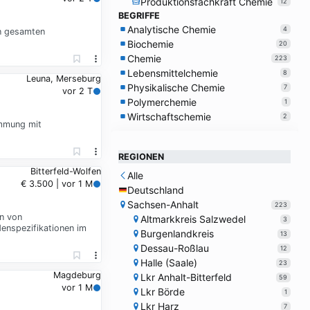
Produktionsfachkraft Chemie
12
BEGRIFFE
Analytische Chemie
4
en gesamten
Biochemie
20
Chemie
223
Lebensmittelchemie
8
Leuna, Merseburg
Physikalische Chemie
7
vor 2 T
Polymerchemie
1
Wirtschaftschemie
2
immung mit
REGIONEN
Bitterfeld-Wolfen
Alle
€ 3.500 | vor 1 M
Deutschland
Sachsen-Anhalt
223
n von
Altmarkkreis Salzwedel
3
enspezifikationen im
Burgenlandkreis
13
Dessau-Roßlau
12
Halle (Saale)
23
Magdeburg
Lkr Anhalt-Bitterfeld
59
vor 1 M
Lkr Börde
1
Lkr Harz
7