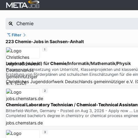
Filter
223 Chemie-Jobs in Sachsen-Anhalt
1
Lehrkraft (w/m/d) für
Chemie
/Informatik/Mathematik/Physik
Planung und Umsetzung von Unterricht, Klassenprojekten und klassenü
Erstellung von Förderplänen und schulischen Einschätzungen für die ein
Christliches Jugenddorfwerk Deutschlands gemeinnütziger e.V. (
2
Chemical Laboratory Technician
/
Chemical-Technical Assistan
Bitterfeld-Wolfen, Germany - Posted on Aug 3, 2026 - Apply now … Loca
Completed bachelor’s degree in chemistry or chemical process enginee
jobs.chemstars.de
3