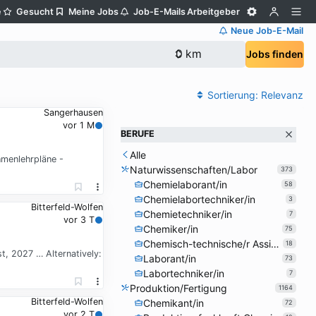
e
Gesucht
Meine Jobs
Job-E-Mails
Arbeitgeber
Neue Job-E-Mail
Jobs finden
Sortierung:
Relevanz
Sangerhausen
vor 1 M
BERUFE
Alle
hmenlehrpläne -
Naturwissenschaften/Labor
373
Chemielaborant/in
58
Chemielabortechniker/in
3
Bitterfeld-Wolfen
Chemietechniker/in
7
vor 3 T
Chemiker/in
75
Chemisch-technische/r Assistent/in
18
t, 2027 … Alternatively:
Laborant/in
73
Labortechniker/in
7
Produktion/Fertigung
1164
Bitterfeld-Wolfen
Chemikant/in
72
vor 2 T