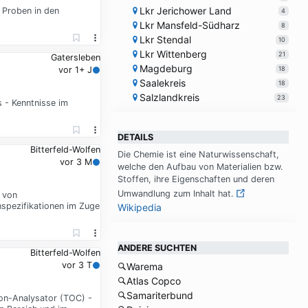
Lkr Jerichower Land
 Proben in den
4
Lkr Mansfeld-Südharz
8
Lkr Stendal
10
Lkr Wittenberg
21
Gatersleben
Magdeburg
18
vor 1+ J
Saalekreis
18
Salzlandkreis
23
 - Kenntnisse im
DETAILS
Bitterfeld-Wolfen
Die Che­mie ist ei­ne Na­tur­wis­sen­schaft,
vor 3 M
wel­che den Auf­bau von Ma­te­ria­li­en bzw.
Stof­fen, ih­re Ei­gen­schaf­ten und de­ren
Um­wand­lung zum In­halt hat.
 von
nspezifikationen im Zuge
Wikipedia
ANDERE SUCHTEN
Bitterfeld-Wolfen
vor 3 T
Warema
Atlas Copco
Samariterbund
on-Analysator (TOC) -