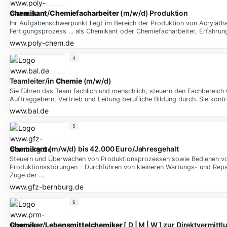
Chemikant
/
Chemiefacharbeiter
(m/w/d) Produktion
Ihr Aufgabenschwerpunkt liegt im Bereich der Produktion von Acrylatha
Fertigungsprozess … als Chemikant oder Chemiefacharbeiter, Erfahrung
www.poly-chem.de
4
Teamleiter/in
Chemie
(m/w/d)
Sie führen das Team fachlich und menschlich, steuern den Fachbereich 
Auftraggebern, Vertrieb und Leitung berufliche Bildung durch. Sie kontr
www.bal.de
5
Chemikant
(m/w/d) bis 42.000 Euro/Jahresgehalt
Steuern und Überwachen von Produktionsprozessen sowie Bedienen von
Produktionsstörungen - Durchführen von kleineren Wartungs- und Repar
Zuge der …
www.gfz-bernburg.de
6
Chemiker
/
Lebensmittelchemiker
[ D | M | W ] zur Direktvermittl