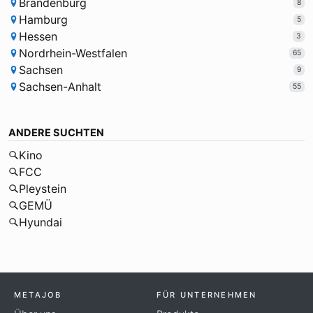
Brandenburg
8
Hamburg
5
Hessen
3
Nordrhein-Westfalen
65
Sachsen
9
Sachsen-Anhalt
55
ANDERE SUCHTEN
Kino
FCC
Pleystein
GEMÜ
Hyundai
METAJOB
FÜR UNTERNEHMEN