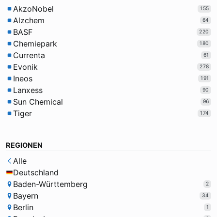
AkzoNobel
155
Alzchem
64
BASF
220
Chemiepark
180
Currenta
61
Evonik
278
Ineos
191
Lanxess
90
Sun Chemical
96
Tiger
174
REGIONEN
Alle
Deutschland
Baden-Württemberg
2
Bayern
34
Berlin
1