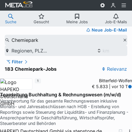
Suche
Gesucht
Meine Jobs
Job-E-Mails
Neue Job-E-Mail
Chemiepark
Regionen, PLZ...
Filter
183 Chemiepark-Jobs
Relevanz
Bitterfeld-Wolfen
1
€ 5.833 | vor 10 T
Teamleitung Buchhaltung & Rechnungswesen (m/w/d)
Verantwortung für das gesamte Rechnungswesen inklusive
Monats- und Jahresabschlüssen nach HGB - Erstellung von
Reportings sowie Steuerung der Liquiditäts- und Finanzplanung -
Ansprechpartner für Geschäftsführung, Wirtschaftsprüfer,
Steuerberater und Behörden
HAPEKO Deutschland GmbH
via
stepstone.de