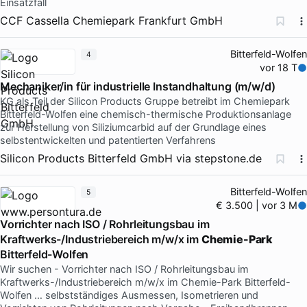
Einsatzfall
CCF Cassella Chemiepark Frankfurt GmbH
Bitterfeld-Wolfen
4
vor 18 T
Mechaniker/in für industrielle Instandhaltung (m/w/d)
KG als Teil der Silicon Products Gruppe betreibt im Chemiepark
Bitterfeld-Wolfen eine chemisch-thermische Produktionsanlage
zur Herstellung von Siliziumcarbid auf der Grundlage eines
selbstentwickelten und patentierten Verfahrens
Silicon Products Bitterfeld GmbH
via
stepstone.de
Bitterfeld-Wolfen
5
€ 3.500 | vor 3 M
Vorrichter nach ISO / Rohrleitungsbau im
Kraftwerks-/Industriebereich m/w/x im
Chemie-Park
Bitterfeld-Wolfen
Wir suchen - Vorrichter nach ISO / Rohrleitungsbau im
Kraftwerks-/Industriebereich m/w/x im Chemie-Park Bitterfeld-
Wolfen … selbstständiges Ausmessen, Isometrieren und