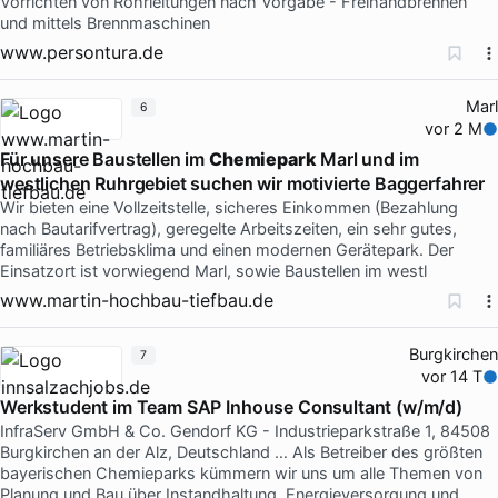
Vorrichten von Rohrleitungen nach Vorgabe - Freihandbrennen
und mittels Brennmaschinen
www.persontura.de
Marl
6
vor 2 M
Für unsere Baustellen im
Chemiepark
Marl und im
westlichen Ruhrgebiet suchen wir motivierte Baggerfahrer
Wir bieten eine Vollzeitstelle, sicheres Einkommen (Bezahlung
nach Bautarifvertrag), geregelte Arbeitszeiten, ein sehr gutes,
familiäres Betriebsklima und einen modernen Gerätepark. Der
Einsatzort ist vorwiegend Marl, sowie Baustellen im westl
www.martin-hochbau-tiefbau.de
Burgkirchen
7
vor 14 T
Werkstudent im Team SAP Inhouse Consultant (w/m/d)
InfraServ GmbH & Co. Gendorf KG - Industrieparkstraße 1, 84508
Burgkirchen an der Alz, Deutschland … Als Betreiber des größten
bayerischen Chemieparks kümmern wir uns um alle Themen von
Planung und Bau über Instandhaltung, Energieversorgung und