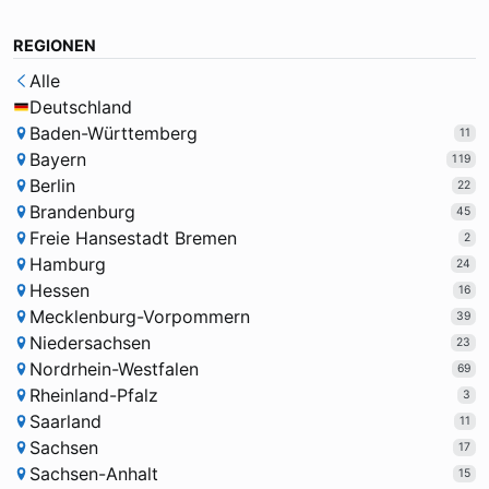
REGIONEN
Alle
Deutschland
Baden-Württemberg
11
Bayern
119
Berlin
22
Brandenburg
45
Freie Hansestadt Bremen
2
Hamburg
24
Hessen
16
Mecklenburg-Vorpommern
39
Niedersachsen
23
Nordrhein-Westfalen
69
Rheinland-Pfalz
3
Saarland
11
Sachsen
17
Sachsen-Anhalt
15