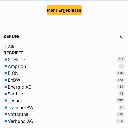
Mehr Ergebnisse
BERUFE
Alle
BEGRIFFE
50Hertz
211
Amprion
88
E.ON
410
EnBW
153
Energie AG
159
Sunfire
72
Tennet
130
TransnetBW
78
Vattenfall
210
Verbund AG
223