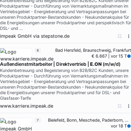
Kundenbetreuung und Begeisterung von B2B/B2C Kunden unserer
Produktpartner - Durchführung von Vermarktungsmaßnahmen im
Vertriebsgebiet - Energieberatung und Vertragsanpassungen bei
unseren Produktpartner-Bestandskunden - Neukundenakquise für
die Energielösungen unserer Produktpartner und perspektivisch für
DSL- und …
impeak GmbH
via
stepstone.de
Bad Hersfeld, Braunschweig, Frankfurt
6
€ 6.667 | vor 15 T
Außendienstmitarbeiter | Direktvertrieb |
E.ON
(m/w/d)
Kundenbetreuung und Begeisterung von B2B/B2C Kunden, unsere
Produktpartner - Durchführung von Vermarktungsmaßnahmen im
Vertriebsgebiet - Energieberatung und Vertragsanpassungen bei
unseren Produktpartner-Bestandskunden - Neukundenakquise für
die Energielösungen unserer Produktpartner und für DSL- und
Glasfaser-Tarife
www.karriere.impeak.de
Bielefeld, Bonn, Meschede, Paderborn, Unna
7
vor 18 T