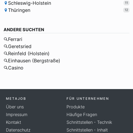
Schleswig-Holstein
11
Thüringen
12
ANDERE SUCHTEN
Ferrari
Geretsried
Reinfeld (Holstein)
Einhausen (Bergstraße)
Casino
METAJOB
FÜR UNTERNEHMEN
Über uns
Produkte
Impressum
Häufige Fragen
Kontakt
Schnittstellen - Technik
Datenschutz
Schnittstellen - Inhalt