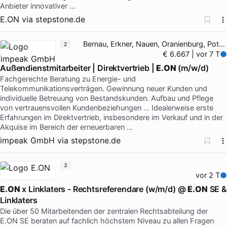
Anbieter innovativer …
E.ON
via
stepstone.de
Bernau, Erkner, Nauen, Oranienburg, Potsdam
2
€ 6.667 | vor 7 T
Außendienstmitarbeiter | Direktvertrieb |
E.ON
(m/w/d)
Fachgerechte Beratung zu Energie- und
Telekommunikationsverträgen. Gewinnung neuer Kunden und
individuelle Betreuung von Bestandskunden. Aufbau und Pflege
von vertrauensvollen Kundenbeziehungen … Idealerweise erste
Erfahrungen im Direktvertrieb, insbesondere im Verkauf und in der
Akquise im Bereich der erneuerbaren …
impeak GmbH
via
stepstone.de
3
vor 2 T
E.ON
x Linklaters - Rechtsreferendare (w/m/d) @
E.ON
SE &
Linklaters
Die über 50 Mitarbeitenden der zentralen Rechtsabteilung der
E.ON SE beraten auf fachlich höchstem Niveau zu allen Fragen