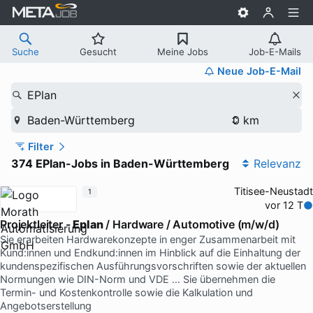
Suche
Gesucht
Meine Jobs
Job-E-Mails
Neue Job-E-Mail
EPlan
Baden-Württemberg
Filter
374 EPlan-Jobs in Baden-Württemberg
Relevanz
Titisee-Neustadt
1
vor 12 T
Projektleiter -
Eplan
/ Hardware / Automotive (m/w/d)
Sie erarbeiten Hardwarekonzepte in enger Zusammenarbeit mit
Kund:innen und Endkund:innen im Hinblick auf die Einhaltung der
kundenspezifischen Ausführungsvorschriften sowie der aktuellen
Normungen wie DIN-Norm und VDE … Sie übernehmen die
Termin- und Kostenkontrolle sowie die Kalkulation und
Angebotserstellung