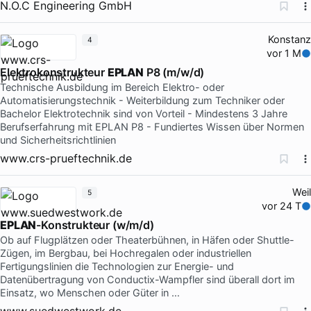
N.O.C Engineering GmbH
Konstanz
4
vor 1 M
Elektrokonstrukteur
EPLAN
P8 (m/w/d)
Technische Ausbildung im Bereich Elektro- oder
Automatisierungstechnik - Weiterbildung zum Techniker oder
Bachelor Elektrotechnik sind von Vorteil - Mindestens 3 Jahre
Berufserfahrung mit EPLAN P8 - Fundiertes Wissen über Normen
und Sicherheitsrichtlinien
www.crs-prueftechnik.de
Weil
5
vor 24 T
EPLAN
-Konstrukteur (w/m/d)
Ob auf Flugplätzen oder Theaterbühnen, in Häfen oder Shuttle-
Zügen, im Bergbau, bei Hochregalen oder industriellen
Fertigungslinien die Technologien zur Energie- und
Datenübertragung von Conductix-Wampfler sind überall dort im
Einsatz, wo Menschen oder Güter in …
www.suedwestwork.de