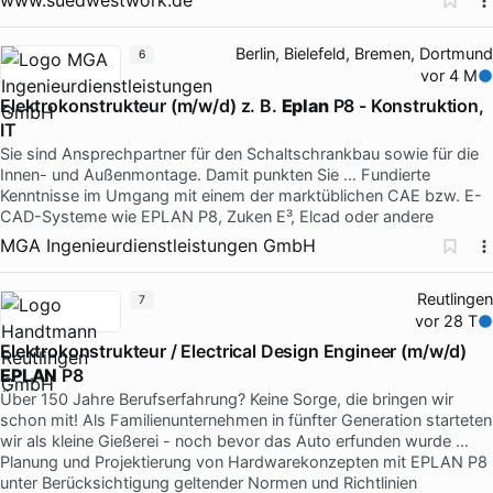
Berlin, Bielefeld, Bremen, Dortmund
6
vor 4 M
Elektrokonstrukteur (m/w/d) z. B.
Eplan
P8 - Konstruktion,
IT
Sie sind Ansprechpartner für den Schaltschrankbau sowie für die
Innen- und Außenmontage. Damit punkten Sie … Fundierte
Kenntnisse im Umgang mit einem der marktüblichen CAE bzw. E-
CAD-Systeme wie EPLAN P8, Zuken E³, Elcad oder andere
MGA Ingenieurdienstleistungen GmbH
Reutlingen
7
vor 28 T
Elektrokonstrukteur / Electrical Design Engineer (m/w/d)
EPLAN
P8
Über 150 Jahre Berufserfahrung? Keine Sorge, die bringen wir
schon mit! Als Familienunternehmen in fünfter Generation starteten
wir als kleine Gießerei - noch bevor das Auto erfunden wurde …
Planung und Projektierung von Hardwarekonzepten mit EPLAN P8
unter Berücksichtigung geltender Normen und Richtlinien