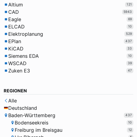
Altium
121
CAD
5943
Eagle
69
ELCAD
10
Elektroplanung
529
EPlan
437
KiCAD
33
Siemens EDA
10
WSCAD
39
Zuken E3
47
REGIONEN
Alle
Deutschland
Baden-Württemberg
437
Bodenseekreis
10
Freiburg im Breisgau
12