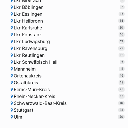
Lkr Biberach
5
Lkr Böblingen
7
Lkr Esslingen
15
Lkr Heilbronn
14
Lkr Karlsruhe
20
Lkr Konstanz
16
Lkr Ludwigsburg
21
Lkr Ravensburg
22
Lkr Reutlingen
12
Lkr Schwäbisch Hall
6
Mannheim
11
Ortenaukreis
16
Ostalbkreis
18
Rems-Murr-Kreis
25
Rhein-Neckar-Kreis
17
Schwarzwald-Baar-Kreis
10
Stuttgart
31
Ulm
20