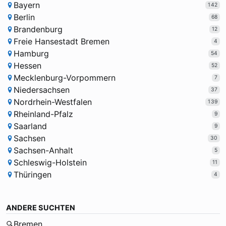
Bayern
142
Berlin
68
Brandenburg
12
Freie Hansestadt Bremen
4
Hamburg
54
Hessen
52
Mecklenburg-Vorpommern
7
Niedersachsen
37
Nordrhein-Westfalen
139
Rheinland-Pfalz
9
Saarland
9
Sachsen
30
Sachsen-Anhalt
5
Schleswig-Holstein
11
Thüringen
4
ANDERE SUCHTEN
Bremen