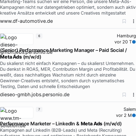
Marketing-Teams suchen wir eine Person, die unsere Meta-Ads-
Kampagnen nicht nur datengetrieben optimiert, sondern auch aktiv
kreative Ansätze entwickelt und unsere Creatives mitgestaltet
www.df-automotive.de
Hamburg
6
vor 20 T
(Senior) Performance Marketing Manager – Paid Social /
Meta Ads
(m/w/d)
Du skalierst nicht einfach Kampagnen – du skalierst Unternehmen.
Du denkst in ROAS, MER, Contribution Margin und Profitabilität. Du
weißt, dass nachhaltiges Wachstum nicht durch einzelne
Gewinner-Creatives entsteht, sondern durch systematisches
Testing, Daten und schnelle Entscheidungen
dieseo-gmbh.jobs.personio.de
Salem
7
vor 2 M
Performance Marketer – LinkedIn &
Meta Ads
(m/w/d)
Kampagnen auf LinkedIn (B2B-Leads) und Meta (Recruiting)
aufsetzen, betreuen und optimieren - Bestehende Kampagnen