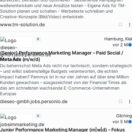
weiterentwickeln und neue Ansätze testen - Eigene Ads für TM-
Solution planen und schalten - Werbetexte schreiben und
Creative-Konzepte (Bild/Video) entwickeln
www.tm-solution.de
Hamburg, Kiel
8
vor 2 M
(Senior) Performance Marketing Manager – Paid Social /
Meta Ads
(m/w/d)
Du beherrschst Meta Ads nicht nur technisch, sondern strategisch
– und willst siebenstellige Budgets verantworten, die echten
Impact haben? Pammys ist in nur vier Jahren auf über eine Million
Kunden gewachsen – ausgezeichnet von der Financial Times als
das am schnellsten wachsende E-Commerce-Unternehmen
Europas
dieseo-gmbh.jobs.personio.de
Gilching
9
vor 5 M
Junior Performance Marketing Manager (m|w|d) – Fokus