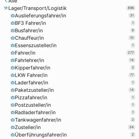
Alle
Lager/Transport/Logistik
896
Auslieferungsfahrer/in
31
BF3 Fahrer/in
1
Busfahrer/in
6
Chauffeur/in
10
Essenszusteller/in
1
Fahrer/in
277
Fahrlehrer/in
14
Kipperfahrer/in
2
LKW Fahrer/in
77
Laderfahrer/in
1
Paketzusteller/in
14
Pizzafahrer/in
1
Postzusteller/in
1
Radladerfahrer/in
1
Tankwagenfahrer/in
2
Zusteller/in
34
Überführungsfahrer/in
2