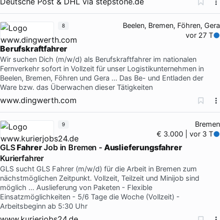
Deutsche Post & DHL
via
stepstone.de
Beelen, Bremen, Föhren, Gera
8
vor 27 T
Berufskraftfahrer
Wir suchen Dich (m/w/d) als Berufskraftfahrer im nationalen
Fernverkehr sofort in Vollzeit für unser Logistikunternehmen in
Beelen, Bremen, Föhren und Gera … Das Be- und Entladen der
Ware bzw. das Überwachen dieser Tätigkeiten
www.dingwerth.com
Bremen
9
€ 3.000 | vor 3 T
GLS
Fahrer
Job in Bremen -
Auslieferungsfahrer
Kurierfahrer
GLS sucht GLS Fahrer (m/w/d) für die Arbeit in Bremen zum
nächstmöglichen Zeitpunkt. Vollzeit, Teilzeit und Minijob sind
möglich … Auslieferung von Paketen - Flexible
Einsatzmöglichkeiten - 5/6 Tage die Woche (Vollzeit) -
Arbeitsbeginn ab 5:30 Uhr
www.kurierjobs24.de