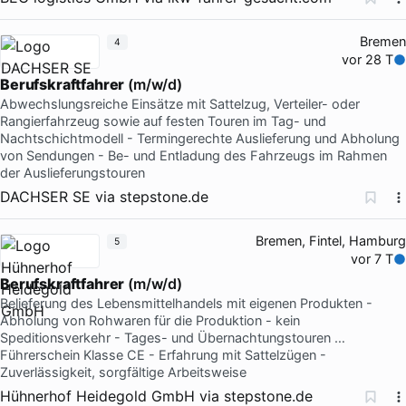
Bremen
4
vor 28 T
Berufskraftfahrer
(m/w/d)
Abwechslungsreiche Einsätze mit Sattelzug, Verteiler- oder
Rangierfahrzeug sowie auf festen Touren im Tag- und
Nachtschichtmodell - Termingerechte Auslieferung und Abholung
von Sendungen - Be- und Entladung des Fahrzeugs im Rahmen
der Auslieferungstouren
DACHSER SE
via
stepstone.de
Bremen, Fintel, Hamburg
5
vor 7 T
Berufskraftfahrer
(m/w/d)
Belieferung des Lebensmittelhandels mit eigenen Produkten -
Abholung von Rohwaren für die Produktion - kein
Speditionsverkehr - Tages- und Übernachtungstouren …
Führerschein Klasse CE - Erfahrung mit Sattelzügen -
Zuverlässigkeit, sorgfältige Arbeitsweise
Hühnerhof Heidegold GmbH
via
stepstone.de