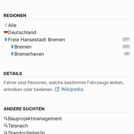
REGIONEN
Alle
Deutschland
Freie Hansestadt Bremen
277
Bremen
231
Bremerhaven
40
DETAILS
Fah­rer sind Per­so­nen, wel­che be­stimm­te Fahr­zeu­ge len­ken,
Wikipedia
an­trei­ben oder be­die­nen.
ANDERE SUCHTEN
Bauprojektmanagement
Teisnach
Standortleiter/in