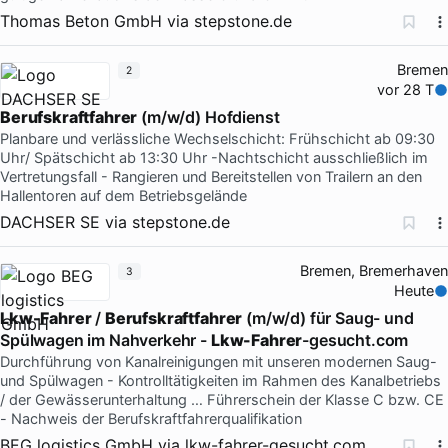
Thomas Beton GmbH
via
stepstone.de
Bremen
2
vor 28 T
Berufskraftfahrer
(m/w/d) Hofdienst
Planbare und verlässliche Wechselschicht: Frühschicht ab 09:30
Uhr/ Spätschicht ab 13:30 Uhr -Nachtschicht ausschließlich im
Vertretungsfall - Rangieren und Bereitstellen von Trailern an den
Hallentoren auf dem Betriebsgelände
DACHSER SE
via
stepstone.de
Bremen, Bremerhaven
3
Heute
Lkw-Fahrer
/
Berufskraftfahrer
(m/w/d) für Saug- und
Spülwagen im Nahverkehr -
Lkw-Fahrer
-gesucht.com
Durchführung von Kanalreinigungen mit unseren modernen Saug-
und Spülwagen - Kontrolltätigkeiten im Rahmen des Kanalbetriebs
/ der Gewässerunterhaltung … Führerschein der Klasse C bzw. CE
- Nachweis der Berufskraftfahrerqualifikation
BEG logistics GmbH
via
lkw-fahrer-gesucht.com