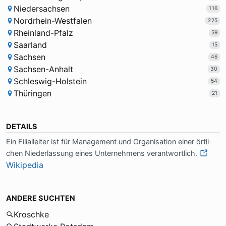
Niedersachsen
116
Nordrhein-Westfalen
225
Rheinland-Pfalz
59
Saarland
15
Sachsen
46
Sachsen-Anhalt
30
Schleswig-Holstein
54
Thüringen
21
DETAILS
Ein Fi­li­al­lei­ter ist für Ma­na­ge­ment und Or­ga­ni­sa­ti­on ei­ner ört­li­
chen Nie­der­las­sung ei­nes Un­ter­neh­mens ver­ant­wort­lich.
Wikipedia
ANDERE SUCHTEN
Kroschke