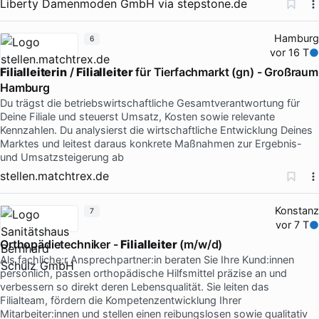
Liberty Damenmoden GmbH
via
stepstone.de
Hamburg
6
vor 16 T
Filialleiterin
/
Filialleiter
für Tierfachmarkt (gn) - Großraum
Hamburg
Du trägst die betriebswirtschaftliche Gesamtverantwortung für
Deine Filiale und steuerst Umsatz, Kosten sowie relevante
Kennzahlen. Du analysierst die wirtschaftliche Entwicklung Deines
Marktes und leitest daraus konkrete Maßnahmen zur Ergebnis-
und Umsatzsteigerung ab
stellen.matchtrex.de
Konstanz
7
vor 7 T
Orthopädietechniker -
Filialleiter
(m/w/d)
Als fachliche:r Ansprechpartner:in beraten Sie Ihre Kund:innen
persönlich, passen orthopädische Hilfsmittel präzise an und
verbessern so direkt deren Lebensqualität. Sie leiten das
Filialteam, fördern die Kompetenzentwicklung Ihrer
Mitarbeiter:innen und stellen einen reibungslosen sowie qualitativ