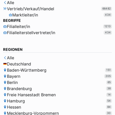
Alle
Vertrieb/Verkauf/Handel
66482
Marktleiter/in
434
BEGRIFFE
Filialleiter/in
1213
Filialleiterstellvertreter/in
434
REGIONEN
Alle
Deutschland
Baden-Württemberg
151
Bayern
205
Berlin
65
Brandenburg
38
Freie Hansestadt Bremen
14
Hamburg
54
Hessen
84
Mecklenburg-Vorpommern
30