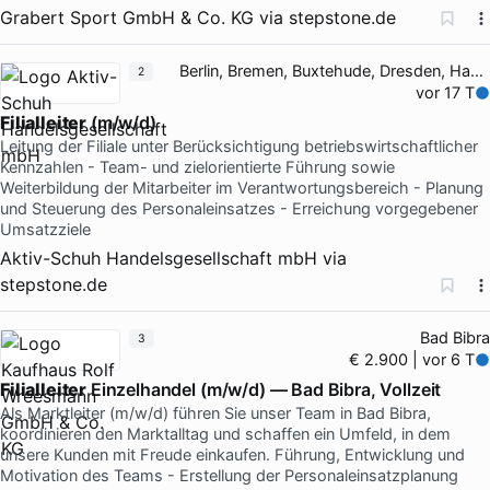
Grabert Sport GmbH & Co. KG
via
stepstone.de
Berlin, Bremen, Buxtehude, Dresden, Hamburg
2
vor 17 T
Filialleiter
(m/w/d)
Leitung der Filiale unter Berücksichtigung betriebswirtschaftlicher
Kennzahlen - Team- und zielorientierte Führung sowie
Weiterbildung der Mitarbeiter im Verantwortungsbereich - Planung
und Steuerung des Personaleinsatzes - Erreichung vorgegebener
Umsatzziele
Aktiv-Schuh Handelsgesellschaft mbH
via
stepstone.de
Bad Bibra
3
€ 2.900 | vor 6 T
Filialleiter
Einzelhandel (m/w/d) — Bad Bibra, Vollzeit
Als Marktleiter (m/w/d) führen Sie unser Team in Bad Bibra,
koordinieren den Marktalltag und schaffen ein Umfeld, in dem
unsere Kunden mit Freude einkaufen. Führung, Entwicklung und
Motivation des Teams - Erstellung der Personaleinsatzplanung