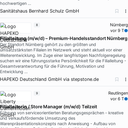
hochwertigen …
Sanitätshaus Bernhard Schulz GmbH
Nürnberg
8
vor 9 T
Filialleitung
(m/w/d) – Premium-Handelsstandort Nürnberg
Der Standort Nürnberg gehört zu den größten und
umsatzstärksten Filialen im Netzwerk und steht aktuell vor einer
Weiterentwicklung. Im Zuge einer langfristigen Nachfolgeregelung
suchen wir eine führungsstarke Persönlichkeit für die Filialleitung -
Gesamtverantwortung für die Führung, Motivation und
Entwicklung …
HAPEKO Deutschland GmbH
via
stepstone.de
Reutlingen
9
vor 6 T
Filialleiterin
/ Store Manager (m/w/d) Teilzeit
Führung von serviceorientierten Beratungsgesprächen - kreative
und verkaufsfördernde Umsetzung des
Warenpräsentationskonzepts nach Anweisung - Aufbau von