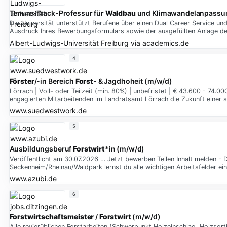
Tenure-Track-Professur für
Waldbau
und Klimawandelanpassu
Die Universität unterstützt Berufene über einen Dual Career Service un
Ausdruck Ihres Bewerbungsformulars sowie der ausgefüllten Anlage de
Albert-Ludwigs-Universität Freiburg
via
academics.de
4
Förster
/-in Bereich
Forst
- & Jagdhoheit (m/w/d)
Lörrach | Voll- oder Teilzeit (min. 80%) | unbefristet | € 43.600 - 74
engagierten Mitarbeitenden im Landratsamt Lörrach die Zukunft einer 
www.suedwestwork.de
5
Ausbildungsberuf
Forstwirt
*in (m/w/d)
Veröffentlicht am 30.07.2026 … Jetzt bewerben Teilen Inhalt melden 
Seckenheim/Rheinau/Waldpark lernst du alle wichtigen Arbeitsfelder ein
www.azubi.de
6
Forstwirtschaftsmeister
/
Forstwirt
(m/w/d)
Alle revierüblichen Forstarbeiten (Schwerpunkt Holzeinschlag, Holzsor