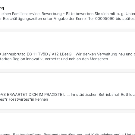
ng
d einen Familienservice. Bewerbung - Bitte bewerben Sie sich mit o. g. Unt
r Beschäftigungszeiten unter Angabe der Kennziffer 00005090 bis spätes
.000 Jahresbrutto EG 11 TVöD / A12 LBesG - Wir denken Verwaltung neu und 
starken Region innovativ, vernetzt und nah an den Menschen
- DAS ERWARTET DICH IM PRAXISTEIL … Im städtischen Betriebshof Rothloch
es*r Forstwirtes*in kennen
tierung, Bestandspflege, Bestandsbegründung und Kultursicherung) - Unter