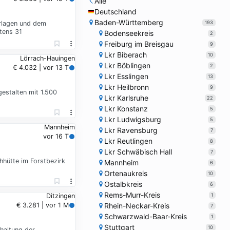
Alle
Deutschland
Baden-Württemberg
193
erlagen und dem
tens 31
Bodenseekreis
2
Freiburg im Breisgau
9
Lkr Biberach
10
Lörrach-Hauingen
Lkr Böblingen
2
€ 4.032 | vor 13 T
Lkr Esslingen
13
Lkr Heilbronn
9
gestalten mit 1.500
Lkr Karlsruhe
22
Lkr Konstanz
5
Lkr Ludwigsburg
5
Mannheim
Lkr Ravensburg
7
vor 16 T
Lkr Reutlingen
8
Lkr Schwäbisch Hall
7
hütte im Forstbezirk
Mannheim
6
Ortenaukreis
10
Ostalbkreis
6
Rems-Murr-Kreis
1
Ditzingen
Rhein-Neckar-Kreis
€ 3.281 | vor 1 M
7
Schwarzwald-Baar-Kreis
1
Stuttgart
10
haltung der