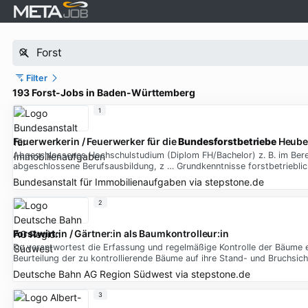
Filter
193 Forst-Jobs in Baden-Württemberg
1
Feuerwerkerin / Feuerwerker für die
Bundesforstbetriebe
Heuber
Abgeschlossenes Hochschulstudium (Diplom FH/Bachelor) z. B. im Berei
abgeschlossene Berufsausbildung, z … Grundkenntnisse forstbetriebl
Bundesanstalt für Immobilienaufgaben
via
stepstone.de
2
Forstwirt
:in / Gärtner:in als Baumkontrolleur:in
Du verantwortest die Erfassung und regelmäßige Kontrolle der Bäume e
Beurteilung der zu kontrollierende Bäume auf ihre Stand- und Bruchsich
Deutsche Bahn AG Region Südwest
via
stepstone.de
3