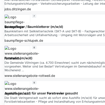
Erholungseinrichtungen - Verkehrssicherungsarbeiten - Leitung der i
jobs.ditzingen.de
7
Baumpfleger
/ Baumkletterer (m/w/d)
Baumklettern mit Seilklettertechnik (SKT-A und SKT-B) - Fachgerecht
Arbeitssicherheit und Unfallverhütung - Umgang mit Motorsägen und 
baumpflege-schlupek.de
8
Forstwirt
(m/w/d)
Die Gemeinde Vöhringen (ca. 4.700 Einwohner) sucht zum nächstmöglichen
vorgesehen. Weiter sind bei Bedarf Vertretungen im Gemeindebauhof mögl
Wochenend …
www.stellenangebote-rottweil.de
9
Aushilfe (m/w/d) für unser
Forstrevier
gesucht
Die Stadt Veringenstadt sucht ab sofort eine Aushilfe (m/w/d) für uns
Forstbetriebsarbeiten - Pflege und Instandhaltung von Erholungseinri