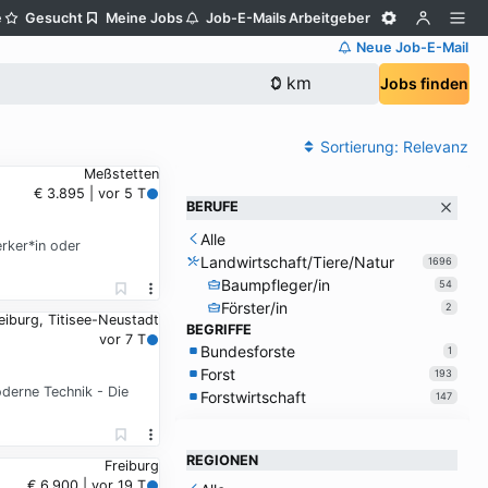
e
Gesucht
Meine Jobs
Job-E-Mails
Arbeitgeber
Neue Job-E-Mail
Jobs finden
Sortierung:
Relevanz
Meßstetten
€ 3.895 | vor 5 T
BERUFE
Alle
rker*in oder
Landwirtschaft/Tiere/Natur
1696
Baumpfleger/in
54
Förster/in
2
eiburg, Titisee-Neustadt
BEGRIFFE
vor 7 T
Bundesforste
1
Forst
193
derne Technik - Die
Forstwirtschaft
147
REGIONEN
Freiburg
€ 6.900 | vor 19 T