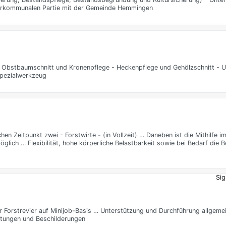
nterkommunalen Partie mit der Gemeinde Hemmingen
er Obstbaumschnitt und Kronenpflege - Heckenpflege und Gehölzschnitt -
Spezialwerkzeug
 Zeitpunkt zwei - Forstwirte - (in Vollzeit) … Daneben ist die Mithilfe i
ich … Flexibilität, hohe körperliche Belastbarkeit sowie bei Bedarf die B
Sig
er Forstrevier auf Minijob-Basis … Unterstützung und Durchführung allgeme
chtungen und Beschilderungen