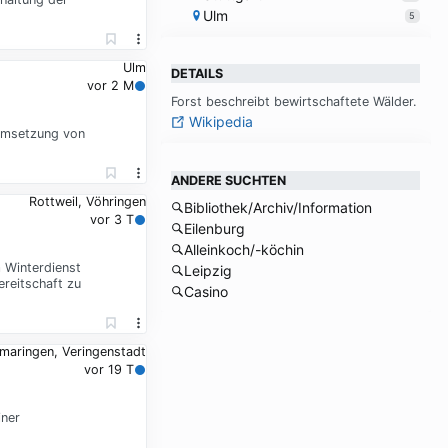
Ulm
5
Ulm
DETAILS
vor 2 M
Forst be­schreibt be­wirt­schaf­te­te Wäl­der.
Wikipedia
 Umsetzung von
ANDERE SUCHTEN
Rottweil, Vöhringen
Bibliothek/Archiv/Information
vor 3 T
Eilenburg
Alleinkoch/-köchin
m Winterdienst
Leipzig
ereitschaft zu
Casino
maringen, Veringenstadt
vor 19 T
iner