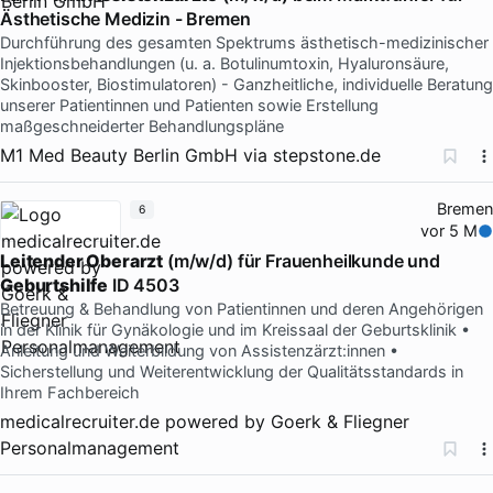
Ästhetische Medizin - Bremen
Durchführung des gesamten Spektrums ästhetisch-medizinischer
Injektionsbehandlungen (u. a. Botulinumtoxin, Hyaluronsäure,
Skinbooster, Biostimulatoren) - Ganzheitliche, individuelle Beratung
unserer Patientinnen und Patienten sowie Erstellung
maßgeschneiderter Behandlungspläne
M1 Med Beauty Berlin GmbH
via
stepstone.de
Bremen
6
vor 5 M
Leitender Oberarzt
(m/w/d) für Frauenheilkunde und
Geburtshilfe
ID 4503
Betreuung & Behandlung von Patientinnen und deren Angehörigen
in der Klinik für Gynäkologie und im Kreissaal der Geburtsklinik •
Anleitung und Weiterbildung von Assistenzärzt:innen •
Sicherstellung und Weiterentwicklung der Qualitätsstandards in
Ihrem Fachbereich
medicalrecruiter.de powered by Goerk & Fliegner
Personalmanagement