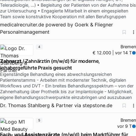
Teleradiologie, …) • Begleitung der Patienten von der Aufnahme bis
zur Untersuchung • Engagierte Mitarbeit in einem eingespielten
Team sowie konstruktive Kooperation mit allen Berufsgruppen
medicalrecruiter.de powered by Goerk & Fliegner
Personalmanagement
Bremen
4
€ 12.000 | vor 14 T
Zahnarzt
/ Zahnärztin (m/w/d) für moderne,
inhabergeführte Praxis gesucht
Eigenständige Behandlung eines abwechslungsreichen
Patientenstamms - Arbeiten mit modernster Technik, digitalen
Workflows und DVT - Ein breites Behandlungsspektrum – von der
Zahnerhaltung über Prothetik bis zur Implantologie - Möglichkeit,
eigene Behandlungsschwerpunkte einzubringen und auszubauen
Dr. Thomas Stahlberg & Partner
via
stepstone.de
Bremen
5
vor 9 T
Fach- und
Assistenzärzte
(m/w/d) beim Marktführer für