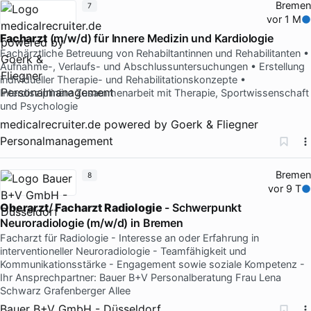
Bremen
7
vor 1 M
Facharzt
(m/w/d) für Innere Medizin und Kardiologie
Fachärztliche Betreuung von Rehabiltantinnen und Rehabilitanten •
Aufnahme-, Verlaufs- und Abschlussuntersuchungen • Erstellung
individueller Therapie- und Rehabilitationskonzepte •
Interdisziplinäre Zusammenarbeit mit Therapie, Sportwissenschaft
und Psychologie
medicalrecruiter.de powered by Goerk & Fliegner
Personalmanagement
Bremen
8
vor 9 T
Oberarzt
/
Facharzt Radiologie
- Schwerpunkt
Neuroradiologie (m/w/d) in Bremen
Facharzt für Radiologie - Interesse an oder Erfahrung in
interventioneller Neuroradiologie - Teamfähigkeit und
Kommunikationsstärke - Engagement sowie soziale Kompetenz -
Ihr Ansprechpartner: Bauer B+V Personalberatung Frau Lena
Schwarz Grafenberger Allee
Bauer B+V GmbH - Düsseldorf