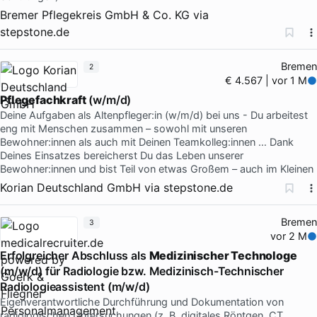
Bremer Pflegekreis GmbH & Co. KG
via
stepstone.de
Bremen
2
€ 4.567 | vor 1 M
Pflegefachkraft
(w/m/d)
Deine Aufgaben als Altenpfleger:in (w/m/d) bei uns - Du arbeitest
eng mit Menschen zusammen – sowohl mit unseren
Bewohner:innen als auch mit Deinen Teamkolleg:innen … Dank
Deines Einsatzes bereicherst Du das Leben unserer
Bewohner:innen und bist Teil von etwas Großem – auch im Kleinen
Korian Deutschland GmbH
via
stepstone.de
Bremen
3
vor 2 M
Erfolgreicher Abschluss als
Medizinischer Technologe
(m/w/d) für Radiologie bzw. Medizinisch-Technischer
Radiologieassistent (m/w/d)
Eigenverantwortliche Durchführung und Dokumentation von
radiologischen Untersuchungen (z. B. digitales Röntgen, CT,