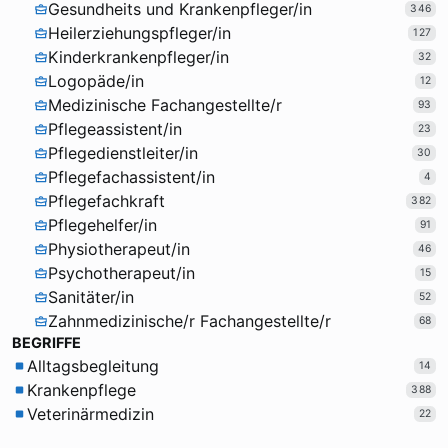
Gesundheits und Krankenpfleger/in
346
Heilerziehungspfleger/in
127
Kinderkrankenpfleger/in
32
Logopäde/in
12
Medizinische Fachangestellte/r
93
Pflegeassistent/in
23
Pflegedienstleiter/in
30
Pflegefachassistent/in
4
Pflegefachkraft
382
Pflegehelfer/in
91
Physiotherapeut/in
46
Psychotherapeut/in
15
Sanitäter/in
52
Zahnmedizinische/r Fachangestellte/r
68
BEGRIFFE
Alltagsbegleitung
14
Krankenpflege
388
Veterinärmedizin
22