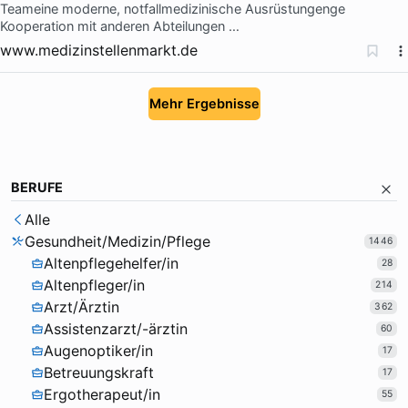
Teameine moderne, notfallmedizinische Ausrüstungenge
Kooperation mit anderen Abteilungen …
www.medizinstellenmarkt.de
Mehr Ergebnisse
BERUFE
Alle
Gesundheit/Medizin/Pflege
1446
Altenpflegehelfer/in
28
Altenpfleger/in
214
Arzt/Ärztin
362
Assistenzarzt/-ärztin
60
Augenoptiker/in
17
Betreuungskraft
17
Ergotherapeut/in
55