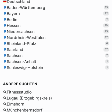
Deutschland
Baden-Württemberg
15
Bayern
32
Berlin
2
Hessen
20
Niedersachsen
25
Nordrhein-Westfalen
17
Rheinland-Pfalz
6
Saarland
67
Sachsen
7
Sachsen-Anhalt
1
Schleswig-Holstein
1
ANDERE SUCHTEN
Fitnessstudio
Lugau (Erzgebirgskreis)
Elmshorn
Münchenbernsdorf