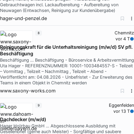
Gebrauchtwagen incl. Lackaufbereitung - Aufbereitung von
Neuwagen (Entwachsen, Reinigung zur Kundenübergabe)
hager-und-penzel.de
Chemnitz
8
vor 4 T
Reinigungskraft für die Unterhaltsreinigung (m/w/d) SV pfl.
Beschäftigung
Beschäftigung … Beschäftigung - Büroservice & Arbeitsvermittlung
Uta Hager - REFERENZNUMMER: 10001-1003484557-S - Teilzeit
– Vormittag , Teilzeit – Nachmittag , Teilzeit – Abend -
Veröffentlicht am: 04.08.2026 - Unbefristet - Zur Erweiterung des
Teams in einem Objekt in Chemnitz werden
www.saxony-works.com
Eggenfelden
9
vor 13 T
Dachdecker (m/w/d)
Hager Holzbau GmbH … Abgeschlossene Ausbildung mit
Gesellenbrief (gerne auch Meister) - Sorgfältige und saubere