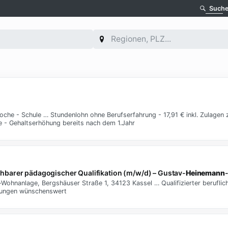
Such
he - Schule … Stundenlohn ohne Berufserfahrung - 17,91 € inkl. Zulagen z
ge - Gehaltserhöhung bereits nach dem 1.Jahr
eichbarer pädagogischer Qualifikation (m/w/d) – Gustav-
Heinemann
Wohnanlage, Bergshäuser Straße 1, 34123 Kassel … Qualifizierter beruflic
derungen wünschenswert