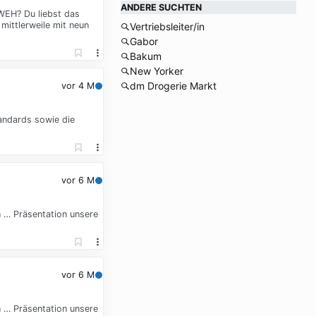
ANDERE SUCHTEN
NWEH? Du liebst das
mittlerweile mit neun
Vertriebsleiter/in
Gabor
Bakum
New Yorker
dm Drogerie Markt
vor 4 M
andards sowie die
vor 6 M
n … Präsentation unsere
vor 6 M
n … Präsentation unsere