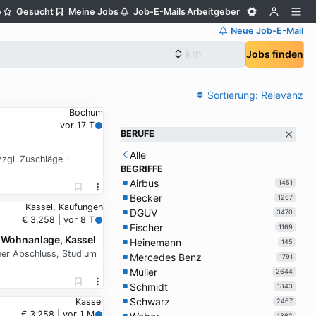
e
Gesucht
Meine Jobs
Job-E-Mails
Arbeitgeber
Neue Job-E-Mail
Jobs finden
Sortierung:
Relevanz
Bochum
vor 17 T
BERUFE
Alle
zgl. Zuschläge -
BEGRIFFE
Airbus
1451
Becker
1267
Kassel, Kaufungen
DGUV
3470
€ 3.258 | vor 8 T
Fischer
1169
-Wohnanlage, Kassel
Heinemann
145
her Abschluss, Studium
Mercedes Benz
1791
Müller
2644
Schmidt
1843
Schwarz
Kassel
2467
€ 3.258 | vor 1 M
1362