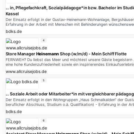
... in, Pflegefachkraft, Sozialpädagoge*in bzw. Bachelor im Stu
Kassel
Der Einsatz erfolgt in der Gustav-Heinemann-Wohnanlage, Bergshäuser St
Erfahrung in der Arbeit mit Menschen mit Behinderungen wünschenswe
bdks.de
4
Store Manager
Heinemann
Shop (w/m/d) - Mein Schiff Flotte
FERNWEH? Du liebst das Meer und möchtest unsere Gäste begeistern …
eine hohe Kundenzufriedenheit sowie ein inspirierendes Einkaufserlebni
www.allcruisejobs.de
5
... Soziale Arbeit oder Mitarbeiter*in mit vergleichbarer pädago
Der Einsatz erfolgt in den Wohngruppen „Haus Schmalkalden“ der Gust
beruflicher Abschluss, Studium o.ä. Qualifikation) - Erfahrung in de
bdks.de
6
Assistant Store Manager
Heinemann
Shop (w/m/d) - Mein Schiff