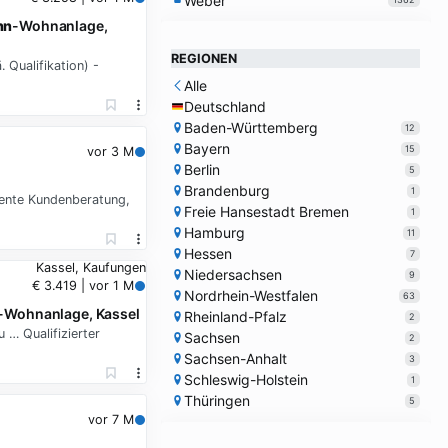
Weber
nn
-Wohnanlage,
REGIONEN
 Qualifikation) -
Alle
Deutschland
Baden-Württemberg
12
Bayern
15
vor 3 M
Berlin
5
Brandenburg
1
ente Kundenberatung,
Freie Hansestadt Bremen
1
Hamburg
11
Hessen
7
Kassel, Kaufungen
Niedersachsen
9
€ 3.419 | vor 1 M
Nordrhein-Westfalen
63
-Wohnanlage, Kassel
Rheinland-Pfalz
2
… Qualifizierter
Sachsen
2
Sachsen-Anhalt
3
Schleswig-Holstein
1
Thüringen
5
vor 7 M