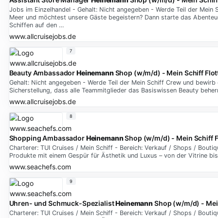
Jobs im Einzelhandel - Gehalt: Nicht angegeben - Werde Teil der Mein
Meer und möchtest unsere Gäste begeistern? Dann starte das Abenteuer
Schiffen auf den …
www.allcruisejobs.de
7
Beauty Ambassador
Heinemann
Shop (w/m/d) - Mein Schiff Flot
Gehalt: Nicht angegeben - Werde Teil der Mein Schiff Crew und bewirb 
Sicherstellung, dass alle Teammitglieder das Basiswissen Beauty behe
www.allcruisejobs.de
8
Shopping Ambassador
Heinemann
Shop (w/m/d) - Mein Schiff F
Charterer: TUI Cruises / Mein Schiff - Bereich: Verkauf / Shops / Bo
Produkte mit einem Gespür für Ästhetik und Luxus – von der Vitrine b
www.seachefs.com
9
Uhren- und Schmuck-Spezialist
Heinemann
Shop (w/m/d) - Mein
Charterer: TUI Cruises / Mein Schiff - Bereich: Verkauf / Shops / Bo