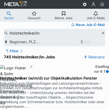
Suche
Gesucht
Meine Jobs
Job-E-Mails
Neue Job-E-Mail
Holztechniker/in
Regionen, PLZ...
Filter
745 Holztechniker/in-Jobs
Relevanz
Eiselfing
1
vor 6 T
Holztechniker
(w/m/d) zur Objektkalkulation Fenster
Kalkulation von Objektanfragen und Leistungsverzeichnissen -
Erstellen von Detailzeichnungen zur Architektenfreigabe mittels
CAD (AutoCAD) - Unterstützung unseres Vertriebs bei der
Abwicklung der beauftragten Objekte … Abgeschlossene
Ausbildung zum Schreinermeister bzw. Holztechniker oder einer
vergleichbaren …