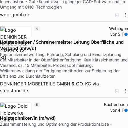
Innenausbau - Gute Kenntnisse in gängiger CAD-Software und im
Umgang mit CNC-Technologien
wdp-gmbh.de
Wehingen
4
vor 5 T
Holztechniker
/ Schreinermeister Leitung Oberfläche und
Versand (m/w/d)
Personalverantwortung: Führung, Schulung und Einsatzplanung
der Mitarbeiter in der Oberflächenfertigung, Qualitätssicherung und
Versand, ca. 15 Mitarbeiter. Prozessoptimierung:
Weiterentwicklung der Fertigungsmethoden zur Steigerung der
Effizienz und Durchlaufzeiten
DENKINGER MÖBELTEILE GMBH & CO. KG
via
stepstone.de
Buchenbach
5
vor 4 T
Holztechniker
/in (m/w/d)
Zusammenstellung und Optimierung der Produktionslose -