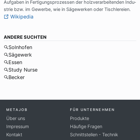
Auf­ga­ben in Fer­ti­gungs­pro­zes­sen der holz­ver­ar­bei­ten­den In­du­
strie bzw. im Ge­wer­be, wie in Sä­ge­wer­ken oder Tisch­le­rei­en.
Wikipedia
ANDERE SUCHTEN
Solnhofen
Sägewerk
Essen
Study Nurse
Becker
METAJOB
FÜR UNTERNEHMEN
Über uns
Produkte
Impressum
Häufige Fragen
Kontakt
Schnittstellen - Technik