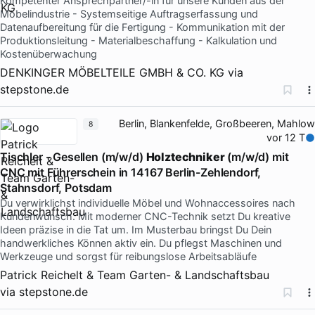
Kompetenter Ansprechpartner/-in für unsere Kunden aus der
Möbelindustrie - Systemseitige Auftragserfassung und
Datenaufbereitung für die Fertigung - Kommunikation mit der
Produktionsleitung - Materialbeschaffung - Kalkulation und
Kostenüberwachung
DENKINGER MÖBELTEILE GMBH & CO. KG
via
stepstone.de
Berlin, Blankenfelde, Großbeeren, Mahlow
8
vor 12 T
Tischler - Gesellen (m/w/d)
Holztechniker
(m/w/d) mit
CNC mit Führerschein in 14167 Berlin-Zehlendorf,
Stahnsdorf, Potsdam
Du verwirklichst individuelle Möbel und Wohnaccessoires nach
Kundenwunsch. Mit moderner CNC-Technik setzt Du kreative
Ideen präzise in die Tat um. Im Musterbau bringst Du Dein
handwerkliches Können aktiv ein. Du pflegst Maschinen und
Werkzeuge und sorgst für reibungslose Arbeitsabläufe
Patrick Reichelt & Team Garten- & Landschaftsbau
via
stepstone.de