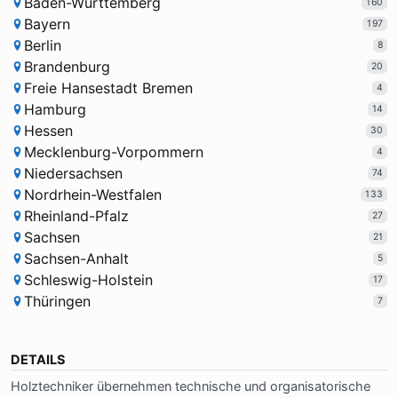
Baden-Württemberg
160
Bayern
197
Berlin
8
Brandenburg
20
Freie Hansestadt Bremen
4
Hamburg
14
Hessen
30
Mecklenburg-Vorpommern
4
Niedersachsen
74
Nordrhein-Westfalen
133
Rheinland-Pfalz
27
Sachsen
21
Sachsen-Anhalt
5
Schleswig-Holstein
17
Thüringen
7
DETAILS
Holz­tech­ni­ker über­neh­men tech­ni­sche und or­ga­ni­sa­to­ri­sche