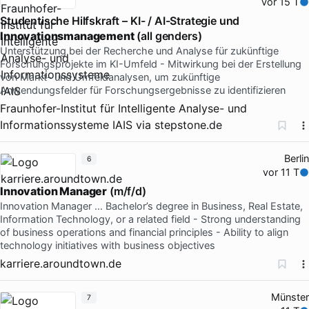
vor 15 T
Studentische Hilfskraft – KI- / AI-Strategie und
Innovationsmanagement
(all genders)
Unterstützung bei der Recherche und Analyse für zukünftige
Forschungsprojekte im KI-Umfeld - Mitwirkung bei der Erstellung
von Markt- und Umfeldanalysen, um zukünftige
Anwendungsfelder für Forschungsergebnisse zu identifizieren
Fraunhofer-Institut für Intelligente Analyse- und
Informationssysteme IAIS
via
stepstone.de
Berlin
6
vor 11 T
Innovation Manager
(m/f/d)
Innovation Manager … Bachelor’s degree in Business, Real Estate,
Information Technology, or a related field - Strong understanding
of business operations and financial principles - Ability to align
technology initiatives with business objectives
karriere.aroundtown.de
Münster
7