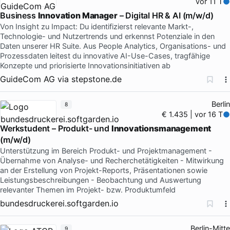
vor 11 T
Business
Innovation Manager
– Digital HR & AI (m/w/d)
Von Insight zu Impact: Du identifizierst relevante Markt-,
Technologie- und Nutzertrends und erkennst Potenziale in den
Daten unserer HR Suite. Aus People Analytics, Organisations- und
Prozessdaten leitest du innovative AI-Use-Cases, tragfähige
Konzepte und priorisierte Innovationsinitiativen ab
GuideCom AG
via
stepstone.de
Berlin
8
€ 1.435 | vor 16 T
Werkstudent – Produkt- und
Innovationsmanagement
(m/w/d)
Unterstützung im Bereich Produkt- und Projektmanagement -
Übernahme von Analyse- und Recherchetätigkeiten - Mitwirkung
an der Erstellung von Projekt-Reports, Präsentationen sowie
Leistungsbeschreibungen - Beobachtung und Auswertung
relevanter Themen im Projekt- bzw. Produktumfeld
bundesdruckerei.softgarden.io
Berlin-Mitte
9