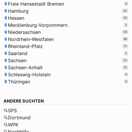
Freie Hansestadt Bremen
9
Hamburg
24
Hessen
35
Mecklenburg-Vorpommern
3
Niedersachsen
39
Nordrhein-Westfalen
96
Rheinland-Pfalz
10
Saarland
3
Sachsen
32
Sachsen-Anhalt
10
Schleswig-Holstein
9
Thüringen
9
ANDERE SUCHTEN
SPS
Dortmund
WPK
Nachhilfe