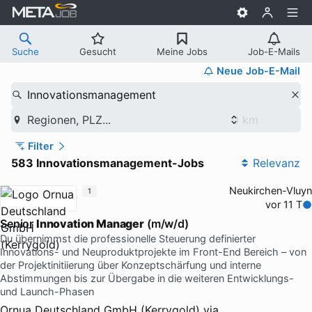
Suche
Gesucht
Meine Jobs
Job-E-Mails
Neue Job-E-Mail
Innovationsmanagement
Regionen, PLZ...
Filter
583 Innovationsmanagement-Jobs
Relevanz
Neukirchen-Vluyn
1
vor 11 T
Senior
Innovation Manager
(m/w/d)
Du übernimmst die professionelle Steuerung definierter
Innovations- und Neuproduktprojekte im Front-End Bereich – von
der Projektinitiierung über Konzeptschärfung und interne
Abstimmungen bis zur Übergabe in die weiteren Entwicklungs-
und Launch-Phasen
Ornua Deutschland GmbH (Kerrygold)
via