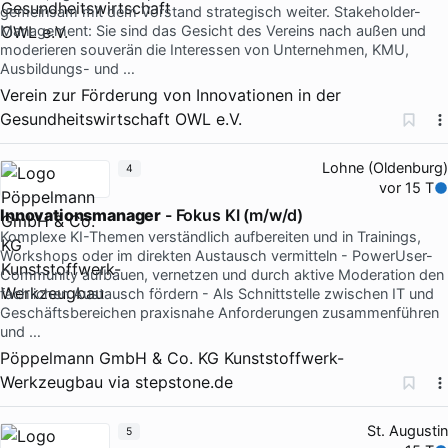
gemeinsam mit dem Vorstand strategisch weiter. Stakeholder-
Management: Sie sind das Gesicht des Vereins nach außen und
moderieren souverän die Interessen von Unternehmen, KMU,
Ausbildungs- und …
Verein zur Förderung von Innovationen in der
Gesundheitswirtschaft OWL e.V.
Lohne (Oldenburg)
4
vor 15 T
Innovationsmanager
- Fokus KI (m/w/d)
Komplexe KI-Themen verständlich aufbereiten und in Trainings,
Workshops oder im direkten Austausch vermitteln - PowerUser-
Community aufbauen, vernetzen und durch aktive Moderation den
fachlichen Austausch fördern - Als Schnittstelle zwischen IT und
Geschäftsbereichen praxisnahe Anforderungen zusammenführen
und …
Pöppelmann GmbH & Co. KG Kunststoffwerk-
Werkzeugbau
via
stepstone.de
St. Augustin
5