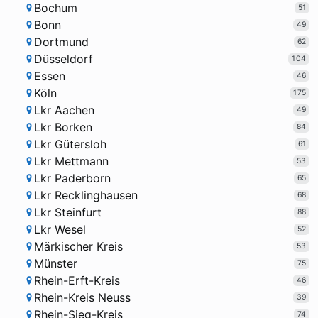
Bochum
51
Bonn
49
Dortmund
62
Düsseldorf
104
Essen
46
Köln
175
Lkr Aachen
49
Lkr Borken
84
Lkr Gütersloh
61
Lkr Mettmann
53
Lkr Paderborn
65
Lkr Recklinghausen
68
Lkr Steinfurt
88
Lkr Wesel
52
Märkischer Kreis
53
Münster
75
Rhein-Erft-Kreis
46
Rhein-Kreis Neuss
39
Rhein-Sieg-Kreis
74