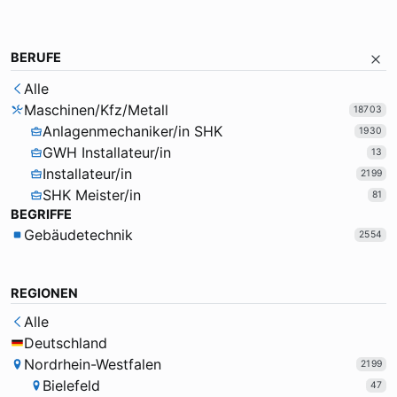
BERUFE
Alle
Maschinen/Kfz/Metall
18703
Anlagenmechaniker/in SHK
1930
GWH Installateur/in
13
Installateur/in
2199
SHK Meister/in
81
BEGRIFFE
Gebäudetechnik
2554
REGIONEN
Alle
Deutschland
Nordrhein-Westfalen
2199
Bielefeld
47