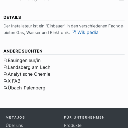
DETAILS
Der In­stal­la­teur ist ein "Ein­bau­er" in den ver­schie­de­nen Fach­ge­
Wikipedia
bie­ten Gas, Was­ser und Elek­tro­nik.
ANDERE SUCHTEN
Bauingenieur/in
Landsberg am Lech
Analytische Chemie
X FAB
Übach-Palenberg
METAJOB
FÜR UNTERNEHMEN
Über uns
Produkte