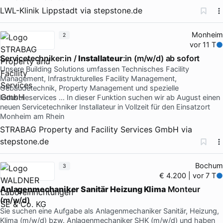
LWL-Klinik Lippstadt
via
stepstone.de
Monheim
2
vor 11 T
Servicetechniker:in /
Installateur
:in (m/w/d) ab sofort
Unsere Building Solutions umfassen Technisches Facility
Management, Infrastrukturelles Facility Management,
Gebäudetechnik, Property Management und spezielle
Industrieservices … In dieser Funktion suchen wir ab August einen
neuen Servicetechniker Installateur in Vollzeit für den Einsatzort
Monheim am Rhein
STRABAG Property and Facility Services GmbH
via
stepstone.de
Bochum
3
€ 4.200 | vor 7 T
Anlagenmechaniker Sanitär Heizung Klima
Monteur
(m/w/d)
Sie suchen eine Aufgabe als Anlagenmechaniker Sanitär, Heizung,
Klima (m/w/d) bzw. Anlagenmechaniker SHK (m/w/d) und haben