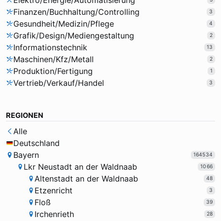
Elektro/Energie/Automatisierung
Finanzen/Buchhaltung/Controlling
3
Gesundheit/Medizin/Pflege
4
Grafik/Design/Mediengestaltung
2
Informationstechnik
13
Maschinen/Kfz/Metall
2
Produktion/Fertigung
1
Vertrieb/Verkauf/Handel
3
REGIONEN
Alle
Deutschland
Bayern
164534
Lkr Neustadt an der Waldnaab
1066
Altenstadt an der Waldnaab
48
Etzenricht
3
Floß
39
Irchenrieth
28