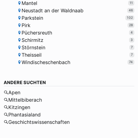
Mantel
11
Neustadt an der Waldnaab
46
Parkstein
102
Pirk
28
Püchersreuth
4
Schirmitz
3
Störnstein
7
Theisseil
7
Windischeschenbach
74
ANDERE SUCHTEN
Apen
Mittelbiberach
Kitzingen
Phantasialand
Geschichtswissenschaften