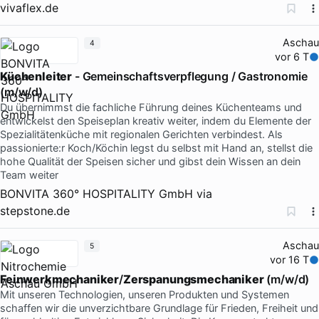
vivaflex.de
Aschau
4
vor 6 T
Küchenleiter
- Gemeinschaftsverpflegung / Gastronomie
(m/w/d)
Du übernimmst die fachliche Führung deines Küchenteams und
entwickelst den Speiseplan kreativ weiter, indem du Elemente der
Spezialitätenküche mit regionalen Gerichten verbindest. Als
passionierte:r Koch/Köchin legst du selbst mit Hand an, stellst die
hohe Qualität der Speisen sicher und gibst dein Wissen an dein
Team weiter
BONVITA 360° HOSPITALITY GmbH
via
stepstone.de
Aschau
5
vor 16 T
Feinwerkmechaniker
/
Zerspanungsmechaniker
(m/w/d)
Mit unseren Technologien, unseren Produkten und Systemen
schaffen wir die unverzichtbare Grundlage für Frieden, Freiheit und