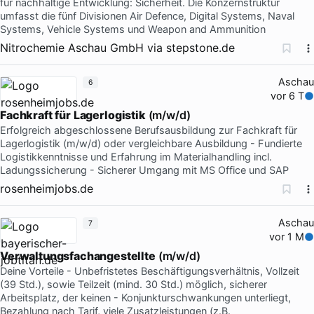
für nachhaltige Entwicklung: Sicherheit. Die Konzernstruktur
umfasst die fünf Divisionen Air Defence, Digital Systems, Naval
Systems, Vehicle Systems und Weapon and Ammunition
Nitrochemie Aschau GmbH
via
stepstone.de
Aschau
6
vor 6 T
Fachkraft
für
Lagerlogistik
(m/w/d)
Erfolgreich abgeschlossene Berufsausbildung zur Fachkraft für
Lagerlogistik (m/w/d) oder vergleichbare Ausbildung - Fundierte
Logistikkenntnisse und Erfahrung im Materialhandling incl.
Ladungssicherung - Sicherer Umgang mit MS Office und SAP
rosenheimjobs.de
Aschau
7
vor 1 M
Verwaltungsfachangestellte
(m/w/d)
Deine Vorteile - Unbefristetes Beschäftigungsverhältnis, Vollzeit
(39 Std.), sowie Teilzeit (mind. 30 Std.) möglich, sicherer
Arbeitsplatz, der keinen - Konjunkturschwankungen unterliegt,
Bezahlung nach Tarif, viele Zusatzleistungen (z.B.