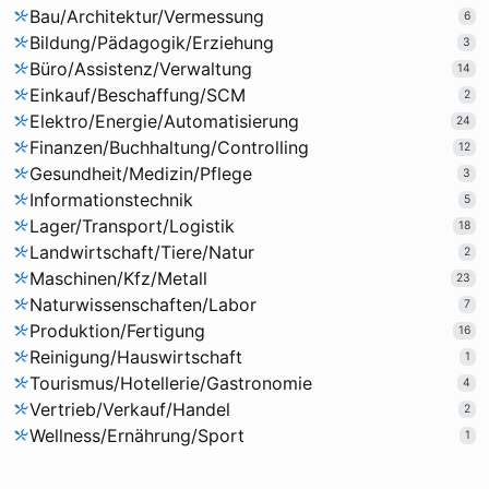
Bau/Architektur/Vermessung
6
Bildung/Pädagogik/Erziehung
3
Büro/Assistenz/Verwaltung
14
Einkauf/Beschaffung/SCM
2
Elektro/Energie/Automatisierung
24
Finanzen/Buchhaltung/Controlling
12
Gesundheit/Medizin/Pflege
3
Informationstechnik
5
Lager/Transport/Logistik
18
Landwirtschaft/Tiere/Natur
2
Maschinen/Kfz/Metall
23
Naturwissenschaften/Labor
7
Produktion/Fertigung
16
Reinigung/Hauswirtschaft
1
Tourismus/Hotellerie/Gastronomie
4
Vertrieb/Verkauf/Handel
2
Wellness/Ernährung/Sport
1