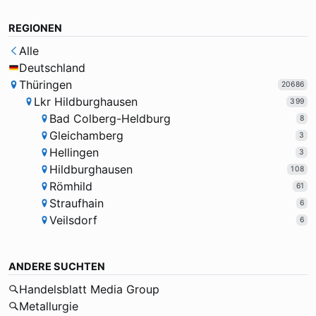
REGIONEN
Alle
Deutschland
Thüringen
20686
Lkr Hildburghausen
399
Bad Colberg-Heldburg
8
Gleichamberg
3
Hellingen
3
Hildburghausen
108
Römhild
61
Straufhain
6
Veilsdorf
6
ANDERE SUCHTEN
Handelsblatt Media Group
Metallurgie