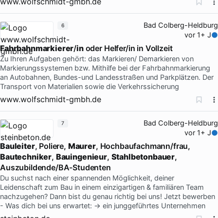
www.wolfschmidt-gmbh.de
Bad Colberg-Heldburg
6
vor 1+ J
Fahrbahnmarkierer
/
in
oder Helfer/in in Vollzeit
Zu Ihren Aufgaben gehört: das Markieren/ Demarkieren von
Markierungssystemen bzw. Mithilfe bei der Fahrbahnmarkierung
an Autobahnen, Bundes-und Landesstraßen und Parkplätzen. Der
Transport von Materialien sowie die Verkehrssicherung
www.wolfschmidt-gmbh.de
Bad Colberg-Heldburg
7
vor 1+ J
Bauleiter
, Poliere,
Maurer
, Hochbaufachmann/frau,
Bautechniker
,
Bauingenieur
,
Stahlbetonbauer
,
Auszubildende/BA-Studenten
Du suchst nach einer spannenden Möglichkeit, deiner
Leidenschaft zum Bau in einem einzigartigen & familiären Team
nachzugehen? Dann bist du genau richtig bei uns! Jetzt bewerben
- Was dich bei uns erwartet: → ein junggeführtes Unternehmen