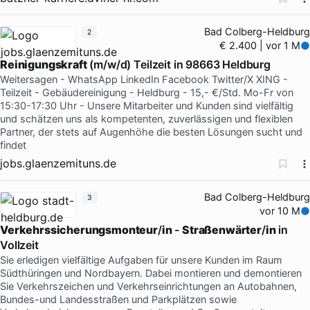
Bad Colberg-Heldburg
2
€ 2.400 | vor 1 M
Reinigungskraft
(m/w/d) Teilzeit in 98663 Heldburg
Weitersagen - WhatsApp LinkedIn Facebook Twitter/X XING -
Teilzeit - Gebäudereinigung - Heldburg - 15,- €/Std. Mo-Fr von
15:30-17:30 Uhr - Unsere Mitarbeiter und Kunden sind vielfältig
und schätzen uns als kompetenten, zuverlässigen und flexiblen
Partner, der stets auf Augenhöhe die besten Lösungen sucht und
findet
jobs.glaenzemituns.de
Bad Colberg-Heldburg
3
vor 10 M
Verkehrssicherungsmonteur
/
in
-
Straßenwärter
/
in
in
Vollzeit
Sie erledigen vielfältige Aufgaben für unsere Kunden im Raum
Südthüringen und Nordbayern. Dabei montieren und demontieren
Sie Verkehrszeichen und Verkehrseinrichtungen an Autobahnen,
Bundes-und Landesstraßen und Parkplätzen sowie