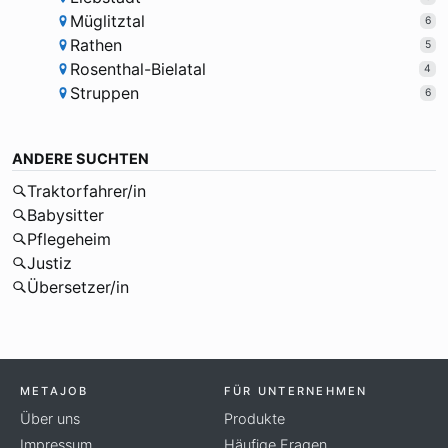
Müglitztal
6
Rathen
5
Rosenthal-Bielatal
4
Struppen
6
ANDERE SUCHTEN
Traktorfahrer/in
Babysitter
Pflegeheim
Justiz
Übersetzer/in
METAJOB
FÜR UNTERNEHMEN
Über uns
Produkte
Impressum
Häufige Fragen