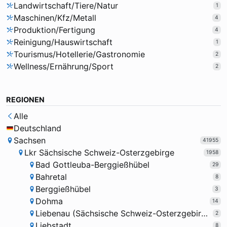
Landwirtschaft/Tiere/Natur
1
Maschinen/Kfz/Metall
4
Produktion/Fertigung
4
Reinigung/Hauswirtschaft
1
Tourismus/Hotellerie/Gastronomie
2
Wellness/Ernährung/Sport
2
REGIONEN
Alle
Deutschland
Sachsen
41955
Lkr Sächsische Schweiz-Osterzgebirge
1958
Bad Gottleuba-Berggießhübel
29
Bahretal
8
Berggießhübel
3
Dohma
14
Liebenau (Sächsische Schweiz-Osterzgebirge)
2
Liebstadt
8