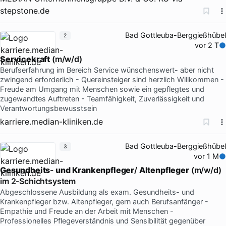
stepstone.de
Bad Gottleuba-Berggießhübel
2
vor 2 T
Servicekraft
(m/w/d)
Berufserfahrung im Bereich Service wünschenswert- aber nicht
zwingend erforderlich - Quereinsteiger sind herzlich Willkommen -
Freude am Umgang mit Menschen sowie ein gepflegtes und
zugewandtes Auftreten - Teamfähigkeit, Zuverlässigkeit und
Verantwortungsbewusstsein
karriere.median-kliniken.de
Bad Gottleuba-Berggießhübel
3
vor 1 M
Gesundheits
-
und
Krankenpfleger
/
Altenpfleger
(m/w/d)
im 2-Schichtsystem
Abgeschlossene Ausbildung als exam. Gesundheits- und
Krankenpfleger bzw. Altenpfleger, gern auch Berufsanfänger -
Empathie und Freude an der Arbeit mit Menschen -
Professionelles Pflegeverständnis und Sensibilität gegenüber