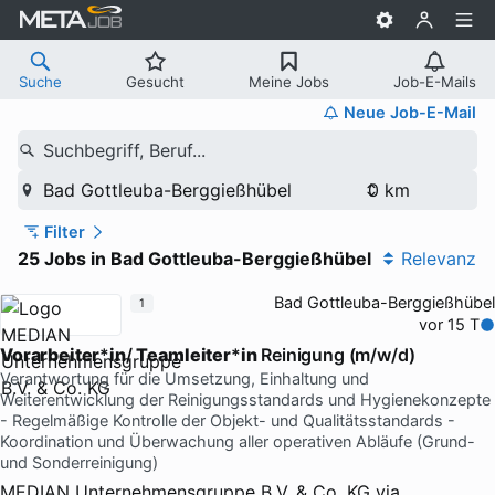
Suche
Gesucht
Meine Jobs
Job-E-Mails
Neue Job-E-Mail
Suchbegriff, Beruf...
Bad Gottleuba-Berggießhübel
Filter
25 Jobs in Bad Gottleuba-Berggießhübel
Relevanz
Bad Gottleuba-Berggießhübel
1
vor 15 T
Vorarbeiter
*
in
/
Teamleiter
*
in
Reinigung (m/w/d)
Verantwortung für die Umsetzung, Einhaltung und
Weiterentwicklung der Reinigungsstandards und Hygienekonzepte
- Regelmäßige Kontrolle der Objekt- und Qualitätsstandards -
Koordination und Überwachung aller operativen Abläufe (Grund-
und Sonderreinigung)
MEDIAN Unternehmensgruppe B.V. & Co. KG
via