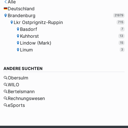
Alle
Deutschland
Brandenburg
21979
Lkr Ostprignitz-Ruppin
715
Basdorf
7
Kuhhorst
13
Lindow (Mark)
15
Linum
3
ANDERE SUCHTEN
Obersulm
WILO
Bertelsmann
Rechnungswesen
eSports