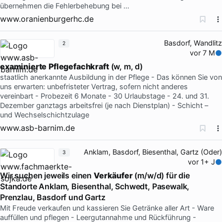
übernehmen die Fehlerbehebung bei …
www.oranienburgerhc.de
Basdorf, Wandlitz
2
vor 7 M
examinierte
Pflegefachkraft
(w, m, d)
staatlich anerkannte Ausbildung in der Pflege - Das können Sie von
uns erwarten: unbefristeter Vertrag, sofern nicht anderes
vereinbart - Probezeit 6 Monate - 30 Urlaubstage - 24. und 31.
Dezember ganztags arbeitsfrei (je nach Dienstplan) - Schicht –
und Wechselschichtzulage
www.asb-barnim.de
Anklam, Basdorf, Biesenthal, Gartz (Oder)
3
vor 1+ J
Wir suchen jeweils einen
Verkäufer
(m/w/d) für die
Standorte Anklam, Biesenthal, Schwedt, Pasewalk,
Prenzlau, Basdorf und Gartz
Mit Freude verkaufen und kassieren Sie Getränke aller Art - Ware
auffüllen und pflegen - Leergutannahme und Rückführung -