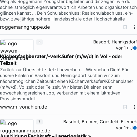
Weg als Roggemann Youngster begleiten und dir zeigen, wie du
schnellstmöglich eigenverantwortlich Arbeiten und organisatorisch
glänzen kannst … Dein Schulabschluss: Realschulabschluss, ein-
bzw. zweijährige höhere Handelsschule oder Hochschulreife
roggemanngruppe.de
Basdorf, Hennigsdorf
6
vor 1+ J
Küchenfachberater
/-
verkäufer
(m/w/d) in Voll- oder
Teilzeit
Zurück zur Übersicht - Jetzt bewerben … Wir suchen Dich! Für
unsere Filialen in Basdorf und Hennigsdorf suchen wir zum
nächstmöglichen Zeitpunkt einen Küchenverkäufer/Küchenplaner
(m/w/d), Vollzeit oder Teilzeit. Wir bieten Dir einen sehr
abwechslungsreichen Job, verbunden mit einem lukrativen
Provisionsmodell
www.m-vonahlen.de
Basdorf, Bremen, Coesfeld, Ellerbek
7
vor 1+ J
Ausbildung
Fachkraft
–
Lagerlogistik
»