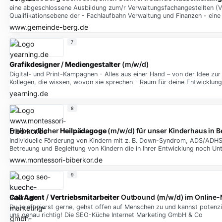
eine abgeschlossene Ausbildung zum/r Verwaltungsfachangestellten (VF
Qualifikationsebene der - Fachlaufbahn Verwaltung und Finanzen - ein
www.gemeinde-berg.de
7
Grafikdesigner
/
Mediengestalter
(m/w/d)
Digital- und Print-Kampagnen - Alles aus einer Hand – von der Idee 
Kollegen, die wissen, wovon sie sprechen - Raum für deine Entwicklung
yearning.de
8
Freiberuflicher
Heilpädagoge
(m/w/d) für unser Kinderhaus in 
Individuelle Förderung von Kindern mit z. B. Down-Syndrom, ADS/ADH
Betreuung und Begleitung von Kindern die in Ihrer Entwicklung noch Un
www.montessori-biberkor.de
9
Call
Agent
/
Vertriebsmitarbeiter
Outbound (m/w/d) im Online-Ma
Du telefonierst gerne, gehst offen auf Menschen zu und kannst potenz
uns genau richtig! Die SEO-Küche Internet Marketing GmbH & Co