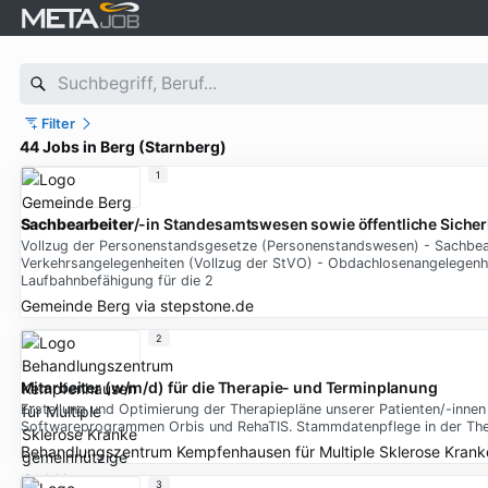
Filter
44 Jobs in Berg (Starnberg)
1
Sachbearbeiter
/-in Standesamtswesen sowie öffentliche Siche
Vollzug der Personenstandsgesetze (Personenstandswesen) - Sachbear
Verkehrsangelegenheiten (Vollzug der StVO) - Obdachlosenangelegenhe
Laufbahnbefähigung für die 2
Gemeinde Berg
via
stepstone.de
2
Mitarbeiter (w/m/d) für die Therapie- und Terminplanung
Erstellung und Optimierung der Therapiepläne unserer Patienten/-inne
Softwareprogrammen Orbis und RehaTIS. Stammdatenpflege in der Ther
Behandlungszentrum Kempfenhausen für Multiple Sklerose Kran
3