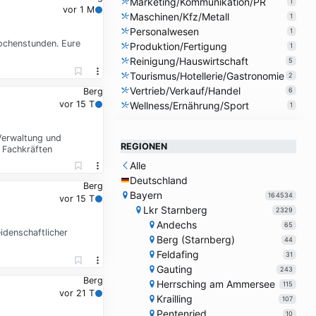
Marketing/Kommunikation/PR
1
vor 1 M
Maschinen/Kfz/Metall
1
Personalwesen
1
Wochenstunden. Eure
Produktion/Fertigung
1
Reinigung/Hauswirtschaft
5
Tourismus/Hotellerie/Gastronomie
2
Vertrieb/Verkauf/Handel
6
Berg
vor 15 T
Wellness/Ernährung/Sport
1
Verwaltung und
REGIONEN
 Fachkräften
Alle
Deutschland
Berg
Bayern
164534
vor 15 T
Lkr Starnberg
2329
Andechs
65
idenschaftlicher
Berg (Starnberg)
44
Feldafing
31
Gauting
243
Berg
Herrsching am Ammersee
115
vor 21 T
Krailling
107
Pentenried
10