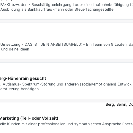
A-K) bzw. den - Beschäftigtenlehrgang I oder eine Laufbahnbefähigung für
e Ausbildung als Bankkauffrau/-mann oder Steuerfachangestellte
zur Umsetzung - DAS IST DEIN ARBEITSUMFELD: - Ein Team von 9 Leuten, da
 und deine Ideen
Berg-Höhenrain gesucht
S, Autismus- Spektrum-Störung und anderen (sozial/emotionalen) Entwick
terstützung benötigen
Berg, Berlin, D
rketing (Teil- oder Vollzeit)
ielle Kunden mit einer professionellen und sympathischen Ansprache überz