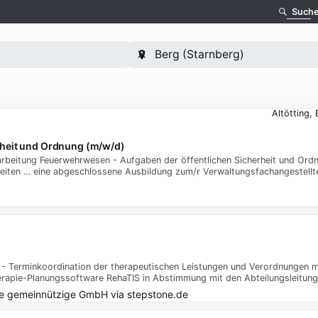
Such
Altötting,
rheit und Ordnung (m/w/d)
beitung Feuerwehrwesen - Aufgaben der öffentlichen Sicherheit und Ord
iten … eine abgeschlossene Ausbildung zum/r Verwaltungsfachangestellt
n - Terminkoordination der therapeutischen Leistungen und Verordnungen m
apie-Planungssoftware RehaTIS in Abstimmung mit den Abteilungsleitun
ke gemeinnützige GmbH
via
stepstone.de