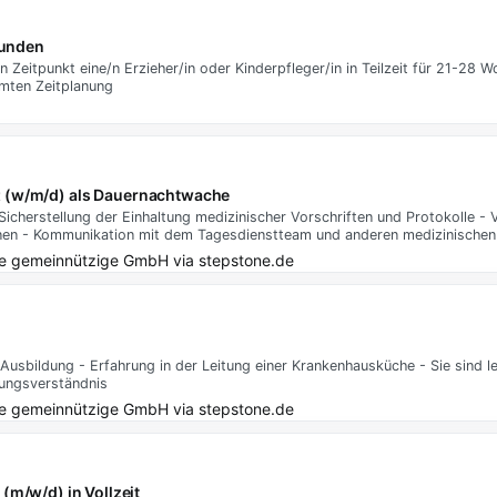
tunden
Zeitpunkt eine/n Erzieher/in oder Kinderpfleger/in in Teilzeit für 21-28 
amten Zeitplanung
t
(w/m/d) als Dauernachtwache
herstellung der Einhaltung medizinischer Vorschriften und Protokolle - 
ionen - Kommunikation mit dem Tagesdienstteam und anderen medizinischen
ke gemeinnützige GmbH
via
stepstone.de
usbildung - Erfahrung in der Leitung einer Krankenhausküche - Sie sind le
tungsverständnis
ke gemeinnützige GmbH
via
stepstone.de
(m/w/d) in Vollzeit