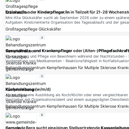
Erzieher
/
in
oder
Kinderpfleger
/
in
in Teilzeit für 21-28 Wochens
Mini-Kita Glückskäfer sucht ab September 2026 oder zu einem späteren 
Aufgaben: Kindorientierte Organisation des Tagesablaufs und der ges
Großtagespflege Glückskäfer
4
Gesundheits
-
und
Krankenpfleger
oder (Alten-)
Pflegefachkraf
Überwachung und Pflege von Bewohnern während der Nachtstunden - Sic
Vorbereitung von Medikamenten - Reaktionsfähigkeit in Notfallsituat
Behandlungszentrum Kempfenhausen für Multiple Sklerose Kran
5
Küchenleitung
(w/m/d)
Abgeschlossene Ausbildung als Koch/Köchin oder einer vergleichbaren A
Gastgeber mit Organisationstalent und einem ausgeprägten Dienstleis
Behandlungszentrum Kempfenhausen für Multiple Sklerose Kran
6
Gemeinde Berg sucht eine/einen Stellvertretende
Kassenleitung