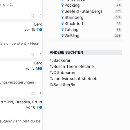
 die 2.
Pöcking
44
Seefeld (Starnberg)
101
Starnberg
519
Stockdorf
25
Berg
Tutzing
vor 15 T
66
Weßling
208
s sich versteht - Neun
ANDERE SUCHTEN
Bäckerei
Berg
Bosch Thermotechnik
vor 5 M
Ottobeuren
Landwirtschaftsbetrieb
lungsverzögerungen -
Sanitäter/in
ortmund, Dresden, Erfurt
vor 8 T
eugen? Dann bist du bei