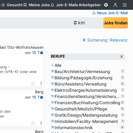
e
Gesucht
Meine Jobs
Job-E-Mails
Arbeitgeber
Neue Job-E-Mail
Jobs finden
Sortierung:
Relevanz
 Bad Tölz-Wolfratshausen
vor 15 T
BERUFE
Alle
nung -
Bau/Architektur/Vermessung
en (VFA-K) oder eine
1
Bildung/Pädagogik/Erziehung
7
Büro/Assistenz/Verwaltung
3
Elektro/Energie/Automatisierung
1
Berg
Finanzdienstleistung/Versicherung
1
vor 15 T
Finanzen/Buchhaltung/Controlling
3
Gesundheit/Medizin/Pflege
3
it den
Grafik/Design/Mediengestaltung
1
gen
Immobilien/Facility-Management
1
Informationstechnik
4
Berg