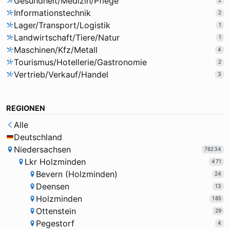
Gesundheit/Medizin/Pflege
2
Informationstechnik
2
Lager/Transport/Logistik
1
Landwirtschaft/Tiere/Natur
1
Maschinen/Kfz/Metall
4
Tourismus/Hotellerie/Gastronomie
2
Vertrieb/Verkauf/Handel
3
REGIONEN
Alle
Deutschland
Niedersachsen
76234
Lkr Holzminden
471
Bevern (Holzminden)
24
Deensen
13
Holzminden
185
Ottenstein
29
Pegestorf
4