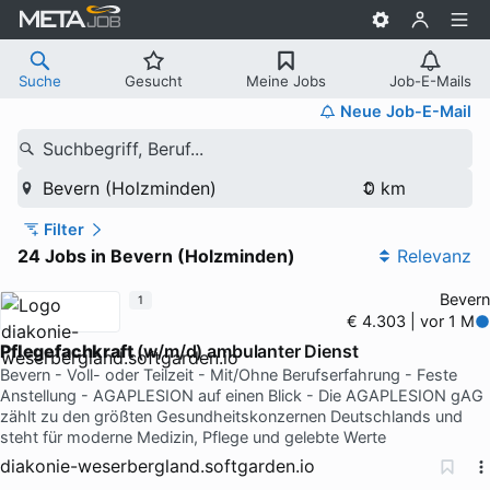
Suche
Gesucht
Meine Jobs
Job-E-Mails
Neue Job-E-Mail
Suchbegriff, Beruf...
Bevern (Holzminden)
Filter
24 Jobs in Bevern (Holzminden)
Relevanz
Bevern
1
€ 4.303 | vor 1 M
Pflegefachkraft
(w/m/d) ambulanter Dienst
Bevern - Voll- oder Teilzeit - Mit/Ohne Berufserfahrung - Feste
Anstellung - AGAPLESION auf einen Blick - Die AGAPLESION gAG
zählt zu den größten Gesundheitskonzernen Deutschlands und
steht für moderne Medizin, Pflege und gelebte Werte
diakonie-weserbergland.softgarden.io