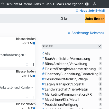
e
Gesucht
Meine Jobs
Job-E-Mails
Arbeitgeber
Neue Job-E-Mail
Jobs finden
Sortierung:
Relevanz
Biessenhofen
vor 1 M
BERUFE
Alle
tsanforderungen -
Bau/Architektur/Vermessung
7
Büro/Assistenz/Verwaltung
1
Elektro/Energie/Automatisierung
2
Biessenhofen
Finanzen/Buchhaltung/Controlling
2
vor 1 M
Gesundheit/Medizin/Pflege
3
Lager/Transport/Logistik
8
Werkstatt- und Kunden-
Landwirtschaft/Tiere/Natur
1
Marketing/Kommunikation/PR
2
Maschinen/Kfz/Metall
4
Biessenhofen
Produktion/Fertigung
1
vor 9 T