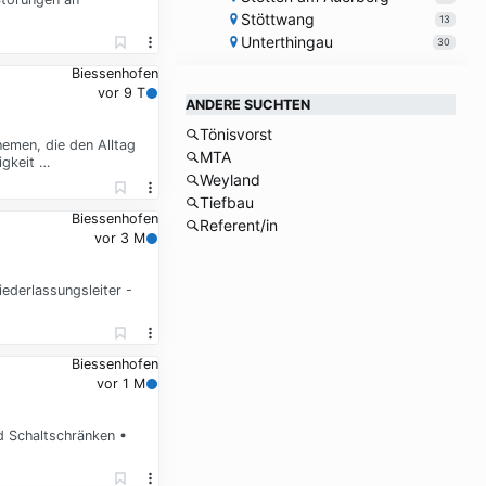
Stöttwang
13
Unterthingau
30
Biessenhofen
vor 9 T
ANDERE SUCHTEN
Tönisvorst
hemen, die den Alltag
MTA
igkeit …
Weyland
Tiefbau
Biessenhofen
Referent/in
vor 3 M
ederlassungsleiter -
Biessenhofen
vor 1 M
d Schaltschränken •