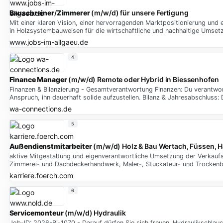
Bauschreiner
/
Zimmerer
(m/w/d) für unsere Fertigung
Mit einer klaren Vision, einer hervorragenden Marktpositionierung und
in Holzsystembauweisen für die wirtschaftliche und nachhaltige Umset
www.jobs-im-allgaeu.de
4
Finance
Manager
(m/w/d) Remote oder Hybrid in Biessenhofen
Finanzen & Bilanzierung - Gesamtverantwortung Finanzen: Du verantwo
Anspruch, ihn dauerhaft solide aufzustellen. Bilanz & Jahresabschluss: 
wa-connections.de
5
Außendienstmitarbeiter
(m/w/d) Holz & Bau Wertach, Füssen, Ha
aktive Mitgestaltung und eigenverantwortliche Umsetzung der Verkaufs
Zimmerei- und Dachdeckerhandwerk, Maler-, Stuckateur- und Trockenb
karriere.foerch.com
6
Servicemonteur
(m/w/d) Hydraulik
Job-ID: 2026-Bi-1070 - Darauf dürfen Sie sich freuen. Hydraulikschla