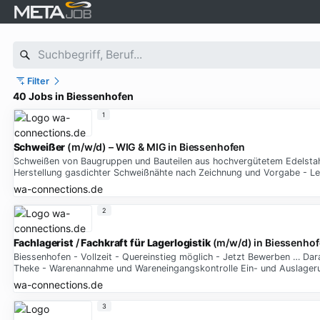
Filter
40 Jobs in Biessenhofen
1
Schweißer
(m/w/d) – WIG & MIG in Biessenhofen
Schweißen von Baugruppen und Bauteilen aus hochvergütetem Edelstah
Herstellung gasdichter Schweißnähte nach Zeichnung und Vorgabe - L
wa-connections.de
2
Fachlagerist
/
Fachkraft
für
Lagerlogistik
(m/w/d) in Biessenho
Biessenhofen - Vollzeit - Quereinstieg möglich - Jetzt Bewerben … Dar
Theke - Warenannahme und Wareneingangskontrolle Ein- und Auslager
wa-connections.de
3