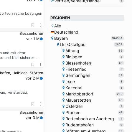
Vertrieb/Verkauf/Handel
5
1965 technische Lösungen
REGIONEN
Alle
Deutschland
Biessenhofen
Bayern
164534
vor 1 M
Lkr Ostallgäu
2603
Aitrang
59
on und mit dem
Bidingen
4
ss und bist sicherer …
Biessenhofen
46
Friesenried
3
hofen, Halblech, Stötten
Germaringen
19
vor 2 M
Irsee
3
Kaltental
8
bau, Fensterbau,
Marktoberdorf
253
Mauerstetten
45
Osterzell
2
Pforzen
Biessenhofen
47
vor 3 M
Rettenbach am Auerberg
14
Ruderatshofen
6
Stötten am Auerberg
12
Störungen an