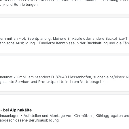
ch- und Rohrleitungen
gern mit an – ob Eventplanung, kleinere Einkäufe oder andere Backoffice-T
nnische Ausbildung - Fundierte Kenntnisse in der Buchhaltung und die Fäh
 Pneumatik GmbH am Standort D-87640 Biessenhofen, suchen eine/einen: Ni
 gesamte Service- und Produktpalette in Ihrem Vertriebsgebiet
- bei Alpinakälte
Klimaanlagen • Aufstellen und Montage von Kühlmöbeln, Kühlaggregaten un
 abgeschlossene Berufsausbildung