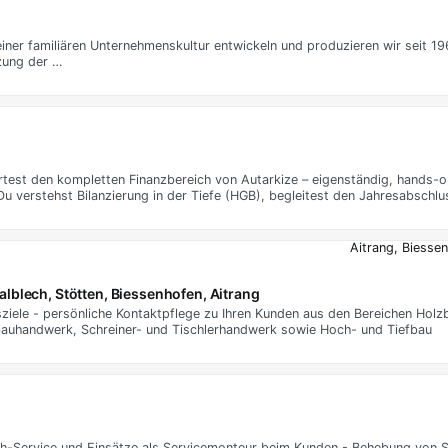
 einer familiären Unternehmenskultur entwickeln und produzieren wir seit 
zung der …
rtest den kompletten Finanzbereich von Autarkize – eigenständig, hands-
Du verstehst Bilanzierung in der Tiefe (HGB), begleitest den Jahresabschlu
Aitrang, Biessen
lblech, Stötten, Biessenhofen, Aitrang
ziele - persönliche Kontaktpflege zu Ihren Kunden aus den Bereichen Holz
auhandwerk, Schreiner- und Tischlerhandwerk sowie Hoch- und Tiefbau
uch-Service und Einsätze als Servicemonteur beim Kunden - Behebung von 