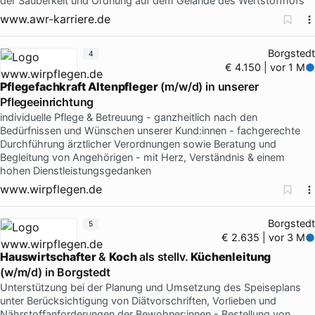
der Sauberkeit und Ordnung auf dem Gelände des Wertstoffhofs
www.awr-karriere.de
Borgstedt
4
€ 4.150 | vor 1 M
Pflegefachkraft
Altenpfleger
(m/w/d) in unserer
Pflegeeinrichtung
individuelle Pflege & Betreuung - ganzheitlich nach den
Bedürfnissen und Wünschen unserer Kund:innen - fachgerechte
Durchführung ärztlicher Verordnungen sowie Beratung und
Begleitung von Angehörigen - mit Herz, Verständnis & einem
hohen Dienstleistungsgedanken
www.wirpflegen.de
Borgstedt
5
€ 2.635 | vor 3 M
Hauswirtschafter
&
Koch
als stellv.
Küchenleitung
(w/m/d) in Borgstedt
Unterstützung bei der Planung und Umsetzung des Speiseplans
unter Berücksichtigung von Diätvorschriften, Vorlieben und
Nährstoffanforderungen der Bewohner:innen - Bestellung von