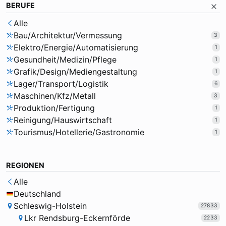
BERUFE
Alle
Bau/Architektur/Vermessung
3
Elektro/Energie/Automatisierung
1
Gesundheit/Medizin/Pflege
1
Grafik/Design/Mediengestaltung
1
Lager/Transport/Logistik
6
Maschinen/Kfz/Metall
3
Produktion/Fertigung
1
Reinigung/Hauswirtschaft
1
Tourismus/Hotellerie/Gastronomie
1
REGIONEN
Alle
Deutschland
Schleswig-Holstein
27833
Lkr Rendsburg-Eckernförde
2233