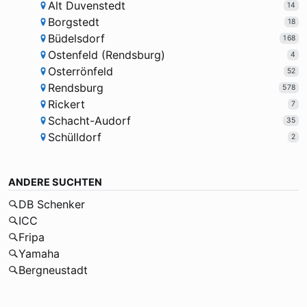
Alt Duvenstedt
14
Borgstedt
18
Büdelsdorf
168
Ostenfeld (Rendsburg)
4
Osterrönfeld
52
Rendsburg
578
Rickert
7
Schacht-Audorf
35
Schülldorf
2
ANDERE SUCHTEN
DB Schenker
ICC
Fripa
Yamaha
Bergneustadt