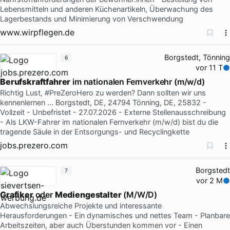
Lebensmitteln und anderen Küchenartikeln, Überwachung des
Lagerbestands und Minimierung von Verschwendung
www.wirpflegen.de
Borgstedt, Tönning
6
vor 11 T
Berufskraftfahrer
im nationalen Fernverkehr (m/w/d)
Richtig Lust, #PreZeroHero zu werden? Dann sollten wir uns
kennenlernen … Borgstedt, DE, 24794 Tönning, DE, 25832 -
Vollzeit - Unbefristet - 27.07.2026 - Externe Stellenausschreibung
- Als LKW-Fahrer im nationalen Fernverkehr (m/w/d) bist du die
tragende Säule in der Entsorgungs- und Recyclingkette
jobs.prezero.com
Borgstedt
7
vor 2 M
Grafiker
oder
Mediengestalter
(M/W/D)
Abwechslungsreiche Projekte und interessante
Herausforderungen - Ein dynamisches und nettes Team - Planbare
Arbeitszeiten, aber auch Überstunden kommen vor - Einen