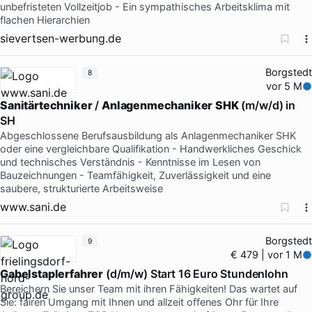
unbefristeten Vollzeitjob - Ein sympathisches Arbeitsklima mit
flachen Hierarchien
sievertsen-werbung.de
Borgstedt
8
vor 5 M
Sanitärtechniker
/
Anlagenmechaniker
SHK
(m/w/d) in
SH
Abgeschlossene Berufsausbildung als Anlagenmechaniker SHK
oder eine vergleichbare Qualifikation - Handwerkliches Geschick
und technisches Verständnis - Kenntnisse im Lesen von
Bauzeichnungen - Teamfähigkeit, Zuverlässigkeit und eine
saubere, strukturierte Arbeitsweise
www.sani.de
Borgstedt
9
€ 479 | vor 1 M
Gabelstaplerfahrer
(d/m/w) Start 16 Euro Stundenlohn
Bereichern Sie unser Team mit ihren Fähigkeiten! Das wartet auf
Sie: fairen Umgang mit Ihnen und allzeit offenes Ohr für Ihre