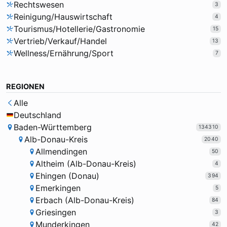
Rechtswesen
3
Reinigung/Hauswirtschaft
4
Tourismus/Hotellerie/Gastronomie
15
Vertrieb/Verkauf/Handel
13
Wellness/Ernährung/Sport
7
REGIONEN
Alle
Deutschland
Baden-Württemberg
134310
Alb-Donau-Kreis
2040
Allmendingen
50
Altheim (Alb-Donau-Kreis)
4
Ehingen (Donau)
394
Emerkingen
5
Erbach (Alb-Donau-Kreis)
84
Griesingen
3
Munderkingen
42