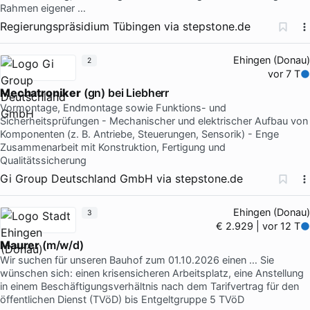
Rahmen eigener …
Regierungspräsidium Tübingen
via
stepstone.de
Ehingen (Donau)
2
vor 7 T
Mechatroniker
(gn) bei Liebherr
Vormontage, Endmontage sowie Funktions- und
Sicherheitsprüfungen - Mechanischer und elektrischer Aufbau von
Komponenten (z. B. Antriebe, Steuerungen, Sensorik) - Enge
Zusammenarbeit mit Konstruktion, Fertigung und
Qualitätssicherung
Gi Group Deutschland GmbH
via
stepstone.de
Ehingen (Donau)
3
€ 2.929 | vor 12 T
Maurer
(m/w/d)
Wir suchen für unseren Bauhof zum 01.10.2026 einen … Sie
wünschen sich: einen krisensicheren Arbeitsplatz, eine Anstellung
in einem Beschäftigungsverhältnis nach dem Tarifvertrag für den
öffentlichen Dienst (TVöD) bis Entgeltgruppe 5 TVöD