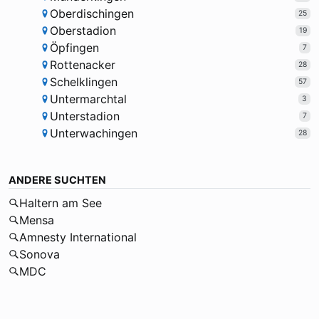
Oberdischingen
25
Oberstadion
19
Öpfingen
7
Rottenacker
28
Schelklingen
57
Untermarchtal
3
Unterstadion
7
Unterwachingen
28
ANDERE SUCHTEN
Haltern am See
Mensa
Amnesty International
Sonova
MDC