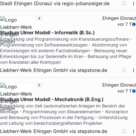
Stadt Ehingen (Donau)
via
regio-jobanzeiger.de
Ehingen (Donau)
4
vor 7 T
Studium Ulmer Modell - Informatik (B.Sc.)
Entwicklung und Programmierung von Kransteuerungssoftware -
Programmierung von Softwarewerkzeugen - Abstimmung von
Entwicklungen mit anderen Fachabteilungen - Betreuung neuer
Entwicklungen bis zur Serienreife im Kran - Betreuung und Pflege
von Krandaten aller Krantypen
Liebherr-Werk Ehingen GmbH
via
stepstone.de
Ehingen (Donau)
5
vor 7 T
Studium Ulmer Modell - Mechatronik (B.Eng.)
Entwicklung von (teil-)automatisierten Anlagen im Bereich der
Montage - Programmierung von Steuerelementen - Konzeption
und Betreuung von Prozessen in der Fertigung - Unterstützung
und Leitung von bereichsübergreifenden Projekten
Liebherr-Werk Ehingen GmbH
via
stepstone.de