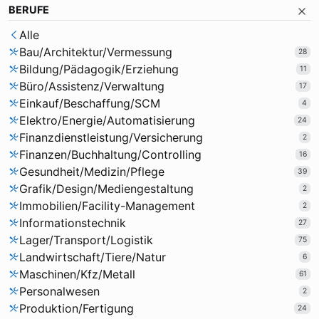
BERUFE
Alle
Bau/Architektur/Vermessung
28
Bildung/Pädagogik/Erziehung
11
Büro/Assistenz/Verwaltung
17
Einkauf/Beschaffung/SCM
4
Elektro/Energie/Automatisierung
24
Finanzdienstleistung/Versicherung
2
Finanzen/Buchhaltung/Controlling
16
Gesundheit/Medizin/Pflege
39
Grafik/Design/Mediengestaltung
2
Immobilien/Facility-Management
2
Informationstechnik
27
Lager/Transport/Logistik
75
Landwirtschaft/Tiere/Natur
6
Maschinen/Kfz/Metall
61
Personalwesen
2
Produktion/Fertigung
24