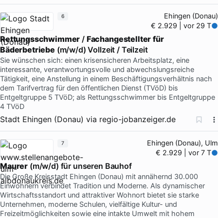
Ehingen (Donau)
6
€ 2.929 | vor 29 T
Rettungsschwimmer
/
Fachangestellter
für
Bäderbetriebe
(m/w/d) Vollzeit / Teilzeit
Sie wünschen sich: einen krisensicheren Arbeitsplatz, eine
interessante, verantwortungsvolle und abwechslungsreiche
Tätigkeit, eine Anstellung in einem Beschäftigungsverhältnis nach
dem Tarifvertrag für den öffentlichen Dienst (TVöD) bis
Entgeltgruppe 5 TVöD; als Rettungsschwimmer bis Entgeltgruppe
4 TVöD
Stadt Ehingen (Donau)
via
regio-jobanzeiger.de
Ehingen (Donau), Ulm
7
€ 2.929 | vor 7 T
Maurer
(m/w/d) für unseren Bauhof
Die Große Kreisstadt Ehingen (Donau) mit annähernd 30.000
Einwohnern verbindet Tradition und Moderne. Als dynamischer
Wirtschaftsstandort und attraktiver Wohnort bietet sie starke
Unternehmen, moderne Schulen, vielfältige Kultur- und
Freizeitmöglichkeiten sowie eine intakte Umwelt mit hohem