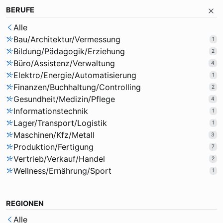
BERUFE
Alle
Bau/Architektur/Vermessung
1
Bildung/Pädagogik/Erziehung
2
Büro/Assistenz/Verwaltung
4
Elektro/Energie/Automatisierung
1
Finanzen/Buchhaltung/Controlling
2
Gesundheit/Medizin/Pflege
4
Informationstechnik
1
Lager/Transport/Logistik
1
Maschinen/Kfz/Metall
3
Produktion/Fertigung
7
Vertrieb/Verkauf/Handel
2
Wellness/Ernährung/Sport
1
REGIONEN
Alle