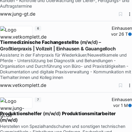
Kunden - Kontrolle und Überwachung der Liefer-, Fertigungs- und
Auftragstermine
www.jung-gt.de
Einhausen
6
vor 26 T
Tiermedizinische
Fachangestellte
(m/w/d) –
Großtierpraxis | Vollzeit | Einhausen & Gauangelloch
Assistenz in der Fahrpraxis für Wiederkäuer/Neuweltkamele und
Pferde - Unterstützung bei Diagnostik und Behandlungen -
Organisation und Durchführung von Büro- und Praxistätigkeiten -
Dokumentation und digitale Praxisverwaltung - Kommunikation mit
Tierhalter:innen und Kolleg:innen
www.vetkomplett.de
Einhausen
7
vor 1 M
Produktionshelfer
(m/w/d)
Produktionsmitarbeiter
(m/w/d)
Herstellen von Spezialhandschuhen und sonstigen technischen
Gummiartikeln - Einhaltung von Ordnung, Sauberkeit und