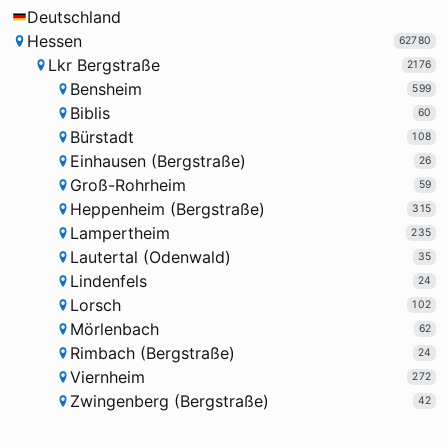
Deutschland
Hessen
62780
Lkr Bergstraße
2176
Bensheim
599
Biblis
60
Bürstadt
108
Einhausen (Bergstraße)
26
Groß-Rohrheim
59
Heppenheim (Bergstraße)
315
Lampertheim
235
Lautertal (Odenwald)
35
Lindenfels
24
Lorsch
102
Mörlenbach
62
Rimbach (Bergstraße)
24
Viernheim
272
Zwingenberg (Bergstraße)
42