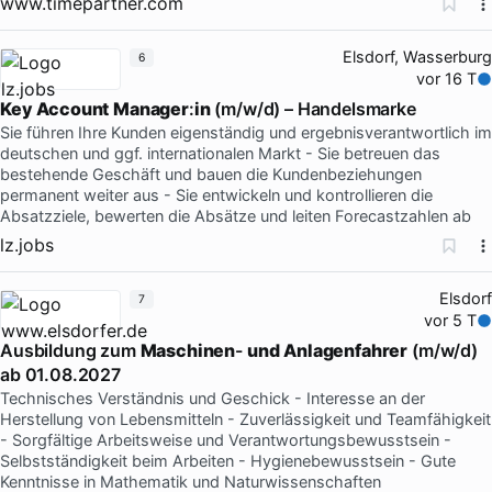
www.timepartner.com
Elsdorf, Wasserburg
6
vor 16 T
Key
Account
Manager
:
in
(m/w/d) – Handelsmarke
Sie führen Ihre Kunden eigenständig und ergebnisverantwortlich im
deutschen und ggf. internationalen Markt - Sie betreuen das
bestehende Geschäft und bauen die Kundenbeziehungen
permanent weiter aus - Sie entwickeln und kontrollieren die
Absatzziele, bewerten die Absätze und leiten Forecastzahlen ab
lz.jobs
Elsdorf
7
vor 5 T
Ausbildung zum
Maschinen
-
und
Anlagenfahrer
(m/w/d)
ab 01.08.2027
Technisches Verständnis und Geschick - Interesse an der
Herstellung von Lebensmitteln - Zuverlässigkeit und Teamfähigkeit
- Sorgfältige Arbeitsweise und Verantwortungsbewusstsein -
Selbstständigkeit beim Arbeiten - Hygienebewusstsein - Gute
Kenntnisse in Mathematik und Naturwissenschaften