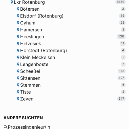
Lkr Rotenburg
1939
Bötersen
3
Elsdorf (Rotenburg)
49
Gyhum
25
Hamersen
2
Heeslingen
130
Helvesiek
11
Horstedt (Rotenburg)
4
Klein Meckelsen
5
Lengenbostel
7
Scheeßel
118
Sittensen
127
Stemmen
6
Tiste
2
Zeven
317
ANDERE SUCHTEN
Prozessingenieur/in