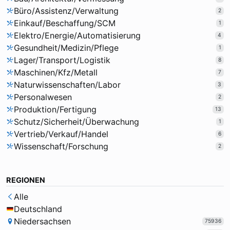
Büro/Assistenz/Verwaltung
2
Einkauf/Beschaffung/SCM
1
Elektro/Energie/Automatisierung
4
Gesundheit/Medizin/Pflege
1
Lager/Transport/Logistik
8
Maschinen/Kfz/Metall
7
Naturwissenschaften/Labor
3
Personalwesen
2
Produktion/Fertigung
13
Schutz/Sicherheit/Überwachung
1
Vertrieb/Verkauf/Handel
6
Wissenschaft/Forschung
2
REGIONEN
Alle
Deutschland
Niedersachsen
75936