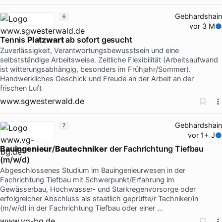
Gebhardshain
6
vor 3 M
Tennis
Platzwart
ab sofort gesucht
Zuverlässigkeit, Verantwortungsbewusstsein und eine
selbstständige Arbeitsweise. Zeitliche Flexibilität (Arbeitsaufwand
ist witterungsabhängig, besonders im Frühjahr/Sommer).
Handwerkliches Geschick und Freude an der Arbeit an der
frischen Luft
www.sgwesterwald.de
Gebhardshain
7
vor 1+ J
Bauingenieur
/
Bautechniker
der Fachrichtung Tiefbau
(m/w/d)
Abgeschlossenes Studium im Bauingenieurwesen in der
Fachrichtung Tiefbau mit Schwerpunkt/Erfahrung im
Gewässerbau, Hochwasser- und Starkregenvorsorge oder
erfolgreicher Abschluss als staatlich geprüfte/r Techniker/in
(m/w/d) in der Fachrichtung Tiefbau oder einer …
www.vg-bg.de