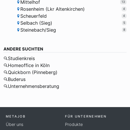
Mittelhof
13
Rosenheim (Lkr Altenkirchen)
4
Scheuerfeld
4
Selbach (Sieg)
5
Steinebach/Sieg
8
ANDERE SUCHTEN
Studienkreis
Homeoffice in Köln
Quickborn (Pinneberg)
Buderus
Unternehmensberatung
METAJOB
FÜR UNTERNEHMEN
Über uns
Produkte