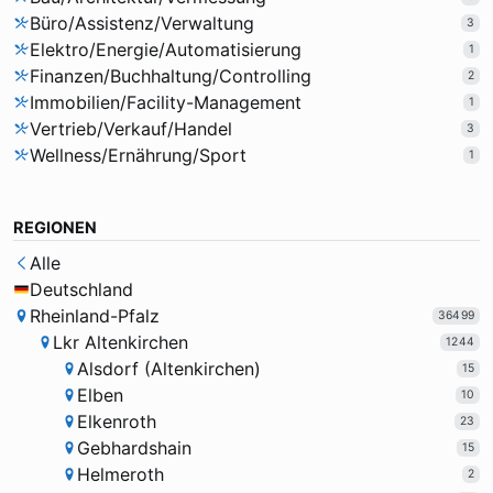
Büro/Assistenz/Verwaltung
3
Elektro/Energie/Automatisierung
1
Finanzen/Buchhaltung/Controlling
2
Immobilien/Facility-Management
1
Vertrieb/Verkauf/Handel
3
Wellness/Ernährung/Sport
1
REGIONEN
Alle
Deutschland
Rheinland-Pfalz
36499
Lkr Altenkirchen
1244
Alsdorf (Altenkirchen)
15
Elben
10
Elkenroth
23
Gebhardshain
15
Helmeroth
2