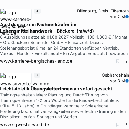
Dillenburg, Dreis, Elkenroth
4
vor 2 M
Ausbildung zum
Fachverkäufer
im
Lebensmittelhandwerk
– Bäckerei (m/w/d)
6 Ausbildungsplätze ab 01.08.2027 Vollzeit 1.100–1.300 € / Monat
- Großbäckerei Schneider GmbH - Einsatzort: Dieses
Stellenangebot ist 6 mal an 24 Standorten verfügbar. Vertrieb,
Verkauf, Handel - Einzelhandel - Ein Angebot von: Jetzt bewerben
www.karriere-bergisches-land.de
Gebhardshain
5
vor 3 M
Leichtathletik
ÜbungsleiterInnen
ab sofort gesucht
Trainingseinheiten leiten: Planung und Durchführung von
Trainingseinheiten 1-2 pro Woche für die Kinder-Leichtathletik
(KiLa, 5–13 Jahre). • Grundlagen vermitteln: Spielerische
Förderung koordinativer Fähigkeiten sowie Techniktraining in den
Disziplinen Laufen, Springen und Werfen
www.sgwesterwald.de