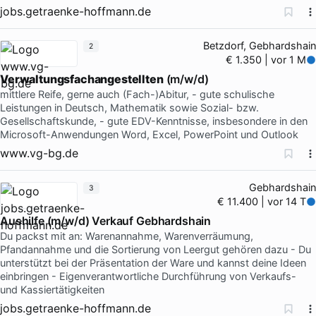
jobs.getraenke-hoffmann.de
Betzdorf, Gebhardshain
2
€ 1.350 | vor 1 M
Verwaltungsfachangestellten
(m/w/d)
mittlere Reife, gerne auch (Fach-)Abitur, - gute schulische
Leistungen in Deutsch, Mathematik sowie Sozial- bzw.
Gesellschaftskunde, - gute EDV-Kenntnisse, insbesondere in den
Microsoft-Anwendungen Word, Excel, PowerPoint und Outlook
www.vg-bg.de
Gebhardshain
3
€ 11.400 | vor 14 T
Aushilfe (m/w/d) Verkauf Gebhardshain
Du packst mit an: Warenannahme, Warenverräumung,
Pfandannahme und die Sortierung von Leergut gehören dazu - Du
unterstützt bei der Präsentation der Ware und kannst deine Ideen
einbringen - Eigenverantwortliche Durchführung von Verkaufs-
und Kassiertätigkeiten
jobs.getraenke-hoffmann.de