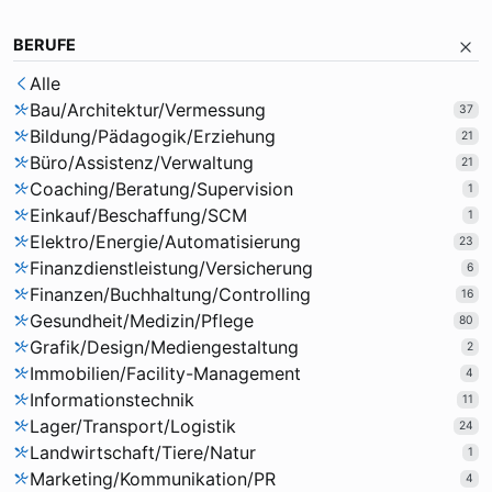
BERUFE
Alle
Bau/Architektur/Vermessung
37
Bildung/Pädagogik/Erziehung
21
Büro/Assistenz/Verwaltung
21
Coaching/Beratung/Supervision
1
Einkauf/Beschaffung/SCM
1
Elektro/Energie/Automatisierung
23
Finanzdienstleistung/Versicherung
6
Finanzen/Buchhaltung/Controlling
16
Gesundheit/Medizin/Pflege
80
Grafik/Design/Mediengestaltung
2
Immobilien/Facility-Management
4
Informationstechnik
11
Lager/Transport/Logistik
24
Landwirtschaft/Tiere/Natur
1
Marketing/Kommunikation/PR
4