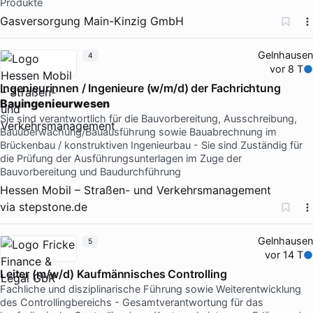
Produkte
Gasversorgung Main-Kinzig GmbH
Gelnhausen
4
vor 8 T
Ingenieurinnen / Ingenieure (w/m/d) der Fachrichtung
Bauingenieurwesen
Sie sind verantwortlich für die Bauvorbereitung, Ausschreibung,
Bauüberwachung/Bauausführung sowie Bauabrechnung im
Brückenbau / konstruktiven Ingenieurbau - Sie sind Zuständig für
die Prüfung der Ausführungsunterlagen im Zuge der
Bauvorbereitung und Baudurchführung
Hessen Mobil – Straßen- und Verkehrsmanagement
via
stepstone.de
Gelnhausen
5
vor 14 T
Leiter (m/w/d) Kaufmännisches Controlling
Fachliche und disziplinarische Führung sowie Weiterentwicklung
des Controllingbereichs - Gesamtverantwortung für das