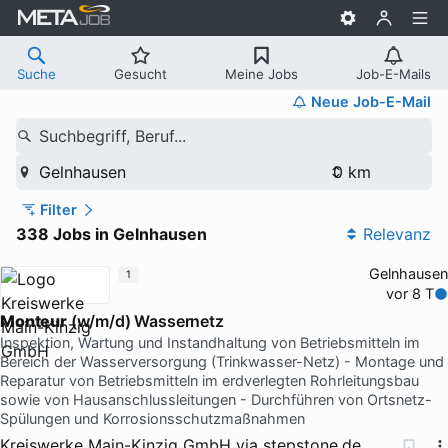
Suche
Gesucht
Meine Jobs
Job-E-Mails
Neue Job-E-Mail
Suchbegriff, Beruf...
Gelnhausen
Filter
338 Jobs in Gelnhausen
Relevanz
Gelnhausen
1
vor 8 T
Monteur
(w/m/d) Wassernetz
Inspektion, Wartung und Instandhaltung von Betriebsmitteln im
Bereich der Wasserversorgung (Trinkwasser-Netz) - Montage und
Reparatur von Betriebsmitteln im erdverlegten Rohrleitungsbau
sowie von Hausanschlussleitungen - Durchführen von Ortsnetz-
Spülungen und Korrosionsschutzmaßnahmen
Kreiswerke Main-Kinzig GmbH
via
stepstone.de