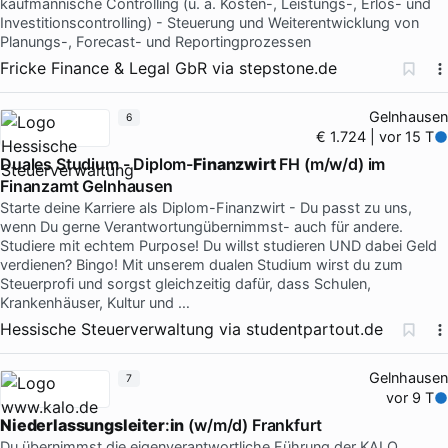
kaufmännische Controlling (u. a. Kosten-, Leistungs-, Erlös- und
Investitionscontrolling) - Steuerung und Weiterentwicklung von
Planungs-, Forecast- und Reportingprozessen
Fricke Finance & Legal GbR
via
stepstone.de
Gelnhausen
6
€ 1.724 | vor 15 T
Duales Studium - Diplom-
Finanzwirt
FH (m/w/d) im
Finanzamt Gelnhausen
Starte deine Karriere als Diplom-Finanzwirt - Du passt zu uns,
wenn Du gerne Verantwortungübernimmst- auch für andere.
Studiere mit echtem Purpose! Du willst studieren UND dabei Geld
verdienen? Bingo! Mit unserem dualen Studium wirst du zum
Steuerprofi und sorgst gleichzeitig dafür, dass Schulen,
Krankenhäuser, Kultur und …
Hessische Steuerverwaltung
via
studentpartout.de
Gelnhausen
7
vor 9 T
Niederlassungsleiter
:
in
(w/m/d) Frankfurt
Du übernimmst die eigenverantwortliche Führung der KALO