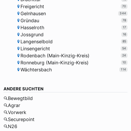
Freigericht
70
Gelnhausen
344
Gründau
78
Hasselroth
17
Jossgrund
16
Langenselbold
85
Linsengericht
54
Rodenbach (Main-Kinzig-Kreis)
24
Ronneburg (Main-Kinzig-Kreis)
10
Wächtersbach
114
ANDERE SUCHTEN
Bewegtbild
Agrar
Vorwerk
Securepoint
N26