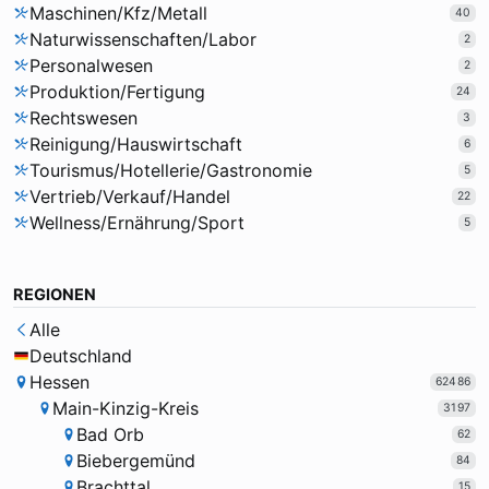
Maschinen/Kfz/Metall
40
Naturwissenschaften/Labor
2
Personalwesen
2
Produktion/Fertigung
24
Rechtswesen
3
Reinigung/Hauswirtschaft
6
Tourismus/Hotellerie/Gastronomie
5
Vertrieb/Verkauf/Handel
22
Wellness/Ernährung/Sport
5
REGIONEN
Alle
Deutschland
Hessen
62486
Main-Kinzig-Kreis
3197
Bad Orb
62
Biebergemünd
84
Brachttal
15