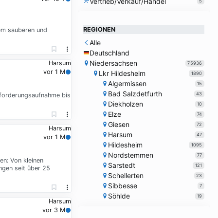
Vertrieb/Verkauf/Handel
5
REGIONEN
em sauberen und
Alle
Deutschland
Niedersachsen
Harsum
75936
vor 1 M
Lkr Hildesheim
1890
Algermissen
15
Bad Salzdetfurth
43
nforderungsaufnahme bis
Diekholzen
10
Elze
74
Giesen
72
Harsum
Harsum
47
vor 1 M
Hildesheim
1095
Nordstemmen
77
en: Von kleinen
Sarstedt
121
ngen seit über 25
Schellerten
23
Sibbesse
7
Söhlde
19
Harsum
vor 3 M