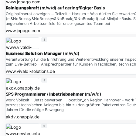
Reinigungskraft
(m/w/d) auf geringfügiger Basis
Originalinserat anzeigen … Teilzeit - Harsum - Was dürfen Sie erwarten
(m&NoBreak;/&NoBreak;w&NoBreak;/&NoBreak;d) auf Minijob-Basis. Sie
angenehmen Arbeitsumfeld für unser gesamtes Team bei
www.jopago.com
4
Business
Solution
Manager
(m/w/d)
Verantwortung für die Einführung und Weiterentwicklung unserer Insp
zum Live-Betrieb - Ansprechpartner für Kunden in fachlichen, technisc
www.vivaldi-solutions.de
5
SPS
Programmierer
/
Inbetriebnehmer
(m/w/d)
work Vollzeit - Jetzt bewerben … location_on Region Hannover - work 
prozesstechnischen Anlagen bis hin zu den größten Paketzentren Deut
Jahren für die nötige Bewegung
akdv.onapply.de
6