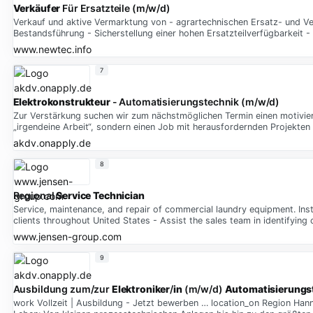
Verkäufer
Für Ersatzteile (m/w/d)
Verkauf und aktive Vermarktung von - agrartechnischen Ersatz- und Ve
Bestandsführung - Sicherstellung einer hohen Ersatzteilverfügbarkeit
www.newtec.info
7
Elektrokonstrukteur
- Automatisierungstechnik (m/w/d)
Zur Verstärkung suchen wir zum nächstmöglichen Termin einen motiviert
„irgendeine Arbeit“, sondern einen Job mit herausfordernden Projekten 
akdv.onapply.de
8
Regional
Service
Technician
Service, maintenance, and repair of commercial laundry equipment. In
clients throughout United States - Assist the sales team in identifyin
www.jensen-group.com
9
Ausbildung zum/zur
Elektroniker
/
in
(m/w/d)
Automatisierungs
work Vollzeit | Ausbildung - Jetzt bewerben … location_on Region Han