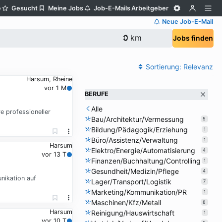
e
Gesucht
Meine Jobs
Job-E-Mails
Arbeitgeber
Neue Job-E-Mail
Jobs finden
Sortierung:
Relevanz
Harsum, Rheine
vor 1 M
BERUFE
Alle
e professioneller
Bau/Architektur/Vermessung
5
Bildung/Pädagogik/Erziehung
1
Büro/Assistenz/Verwaltung
1
Harsum
Elektro/Energie/Automatisierung
4
vor 13 T
Finanzen/Buchhaltung/Controlling
1
Gesundheit/Medizin/Pflege
4
nikation auf
Lager/Transport/Logistik
7
Marketing/Kommunikation/PR
1
Maschinen/Kfz/Metall
8
Harsum
Reinigung/Hauswirtschaft
1
vor 10 T