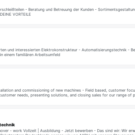
rschleißteilen - Beratung und Betreuung der Kunden - Sortimentsgestaltun
 - DEINE VORTEILE
en und interessierten Elektrokonstrukteur - Automatisierungstechnik - Bei
in einem familiären Arbeitsumfeld
stallation and commissioning of new machines - Field based, customer foc
g customer needs, presenting solutions, and closing sales for our range of
technik
nover - work Vollzeit | Ausbildung - Jetzt bewerben - Das sind wir: Wir 