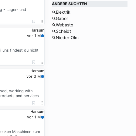
ANDERE SUCHTEN
g - Lager- und
Elektrik
Gabor
Webasto
Harsum
Scheidt
vor 1 M
Nieder-Olm
 uns findest du nicht
Harsum
vor 3 M
used, working with
 products and services
Harsum
vor 1 M
erwecken Maschinen zum