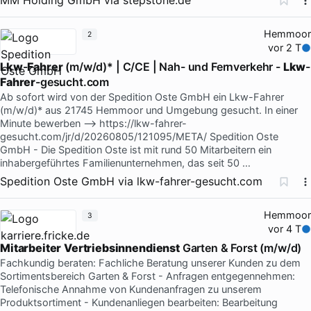
Hemmoor
2
vor 2 T
Lkw
-
Fahrer
(m/w/d)* | C/CE | Nah- und Fernverkehr -
Lkw
-
Fahrer
-gesucht.com
Ab sofort wird von der Spedition Oste GmbH ein Lkw-Fahrer
(m/w/d)* aus 21745 Hemmoor und Umgebung gesucht. In einer
Minute bewerben --> https://lkw-fahrer-
gesucht.com/jr/d/20260805/121095/META/ Spedition Oste
GmbH - Die Spedition Oste ist mit rund 50 Mitarbeitern ein
inhabergeführtes Familienunternehmen, das seit 50 …
Spedition Oste GmbH
via
lkw-fahrer-gesucht.com
Hemmoor
3
vor 4 T
Mitarbeiter
Vertriebsinnendienst
Garten & Forst (m/w/d)
Fachkundig beraten: Fachliche Beratung unserer Kunden zu dem
Sortimentsbereich Garten & Forst - Anfragen entgegennehmen:
Telefonische Annahme von Kundenanfragen zu unserem
Produktsortiment - Kundenanliegen bearbeiten: Bearbeitung