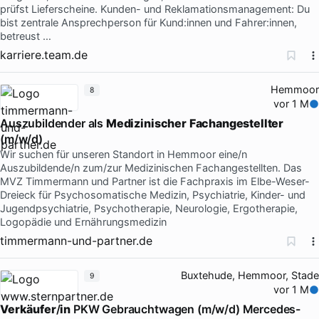
prüfst Lieferscheine. Kunden- und Reklamationsmanagement: Du
bist zentrale Ansprechperson für Kund:innen und Fahrer:innen,
betreust …
karriere.team.de
Hemmoor
8
vor 1 M
Auszubildender als
Medizinischer
Fachangestellter
(m/w/d)
Wir suchen für unseren Standort in Hemmoor eine/n
Auszubildende/n zum/zur Medizinischen Fachangestellten. Das
MVZ Timmermann und Partner ist die Fachpraxis im Elbe-Weser-
Dreieck für Psychosomatische Medizin, Psychiatrie, Kinder- und
Jugendpsychiatrie, Psychotherapie, Neurologie, Ergotherapie,
Logopädie und Ernährungsmedizin
timmermann-und-partner.de
Buxtehude, Hemmoor, Stade
9
vor 1 M
Verkäufer
/
in
PKW Gebrauchtwagen (m/w/d) Mercedes-