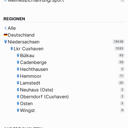
Wellness/Ernährung/Sport
REGIONEN
Alle
Deutschland
Niedersachsen
76456
Lkr Cuxhaven
1083
Bülkau
45
Cadenberge
39
Hechthausen
2
Hemmoor
71
Lamstedt
20
Neuhaus (Oste)
2
Oberndorf (Cuxhaven)
2
Osten
3
Wingst
9