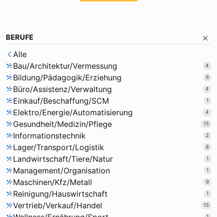
BERUFE
Alle
Bau/Architektur/Vermessung
4
Bildung/Pädagogik/Erziehung
6
Büro/Assistenz/Verwaltung
4
Einkauf/Beschaffung/SCM
1
Elektro/Energie/Automatisierung
4
Gesundheit/Medizin/Pflege
15
Informationstechnik
2
Lager/Transport/Logistik
8
Landwirtschaft/Tiere/Natur
1
Management/Organisation
1
Maschinen/Kfz/Metall
9
Reinigung/Hauswirtschaft
1
Vertrieb/Verkauf/Handel
15
1