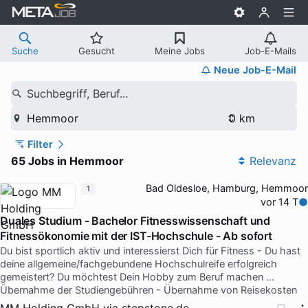
Suche
Gesucht
Meine Jobs
Job-E-Mails
Neue Job-E-Mail
Suchbegriff, Beruf...
Hemmoor
Filter
65 Jobs in Hemmoor
Relevanz
Bad Oldesloe, Hamburg, Hemmoor
1
vor 14 T
Duales Studium - Bachelor Fitnesswissenschaft und
Fitnessökonomie mit der IST-Hochschule - Ab sofort
Du bist sportlich aktiv und interessierst Dich für Fitness - Du hast
deine allgemeine/fachgebundene Hochschulreife erfolgreich
gemeistert? Du möchtest Dein Hobby zum Beruf machen …
Übernahme der Studiengebühren - Übernahme von Reisekosten
MM Holding GmbH
via
stepstone.de