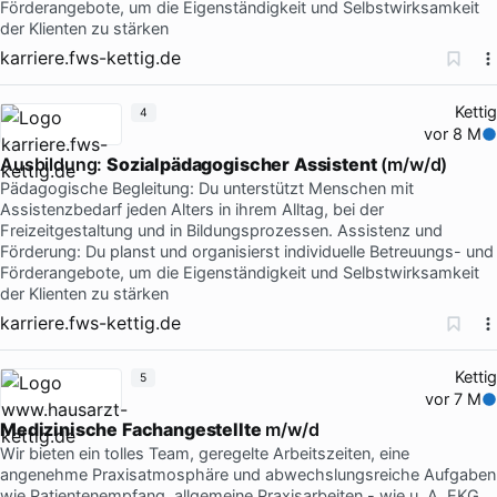
Förderangebote, um die Eigenständigkeit und Selbstwirksamkeit
der Klienten zu stärken
karriere.fws-kettig.de
Kettig
4
vor 8 M
Ausbildung:
Sozialpädagogischer
Assistent
(m/w/d)
Pädagogische Begleitung: Du unterstützt Menschen mit
Assistenzbedarf jeden Alters in ihrem Alltag, bei der
Freizeitgestaltung und in Bildungsprozessen. Assistenz und
Förderung: Du planst und organisierst individuelle Betreuungs- und
Förderangebote, um die Eigenständigkeit und Selbstwirksamkeit
der Klienten zu stärken
karriere.fws-kettig.de
Kettig
5
vor 7 M
Medizinische
Fachangestellte
m/w/d
Wir bieten ein tolles Team, geregelte Arbeitszeiten, eine
angenehme Praxisatmosphäre und abwechslungsreiche Aufgaben
wie Patientenempfang, allgemeine Praxisarbeiten - wie u. A. EKG,