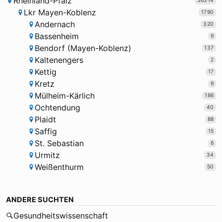
Rheinland-Pfalz
36314
Lkr Mayen-Koblenz
1790
Andernach
320
Bassenheim
9
Bendorf (Mayen-Koblenz)
137
Kaltenengers
2
Kettig
17
Kretz
9
Mülheim-Kärlich
186
Ochtendung
40
Plaidt
88
Saffig
15
St. Sebastian
6
Urmitz
34
Weißenthurm
50
ANDERE SUCHTEN
Gesundheitswissenschaft