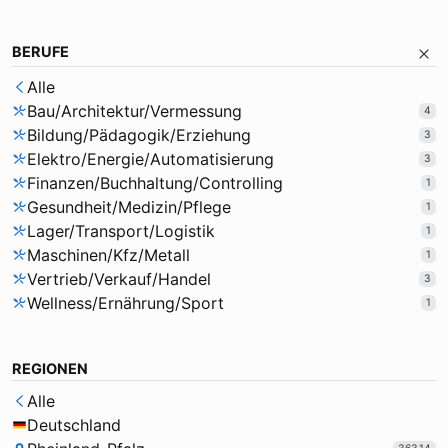
BERUFE
Alle
Bau/Architektur/Vermessung
4
Bildung/Pädagogik/Erziehung
3
Elektro/Energie/Automatisierung
3
Finanzen/Buchhaltung/Controlling
1
Gesundheit/Medizin/Pflege
1
Lager/Transport/Logistik
1
Maschinen/Kfz/Metall
1
Vertrieb/Verkauf/Handel
3
Wellness/Ernährung/Sport
1
REGIONEN
Alle
Deutschland