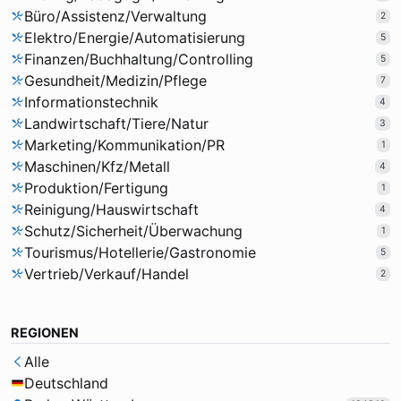
Büro/Assistenz/Verwaltung
2
Elektro/Energie/Automatisierung
5
Finanzen/Buchhaltung/Controlling
5
Gesundheit/Medizin/Pflege
7
Informationstechnik
4
Landwirtschaft/Tiere/Natur
3
Marketing/Kommunikation/PR
1
Maschinen/Kfz/Metall
4
Produktion/Fertigung
1
Reinigung/Hauswirtschaft
4
Schutz/Sicherheit/Überwachung
1
Tourismus/Hotellerie/Gastronomie
5
Vertrieb/Verkauf/Handel
2
REGIONEN
Alle
Deutschland