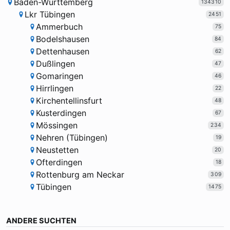
Baden-Württemberg
134310
Lkr Tübingen
2451
Ammerbuch
75
Bodelshausen
84
Dettenhausen
62
Dußlingen
47
Gomaringen
46
Hirrlingen
22
Kirchentellinsfurt
48
Kusterdingen
67
Mössingen
234
Nehren (Tübingen)
19
Neustetten
20
Ofterdingen
18
Rottenburg am Neckar
309
Tübingen
1475
ANDERE SUCHTEN