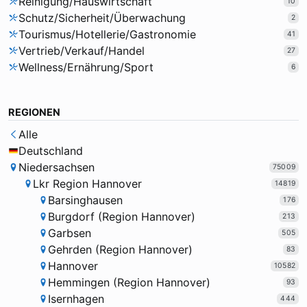
Reinigung/Hauswirtschaft
10
Schutz/Sicherheit/Überwachung
2
Tourismus/Hotellerie/Gastronomie
41
Vertrieb/Verkauf/Handel
27
Wellness/Ernährung/Sport
6
REGIONEN
Alle
Deutschland
Niedersachsen
75009
Lkr Region Hannover
14819
Barsinghausen
176
Burgdorf (Region Hannover)
213
Garbsen
505
Gehrden (Region Hannover)
83
Hannover
10582
Hemmingen (Region Hannover)
93
Isernhagen
444