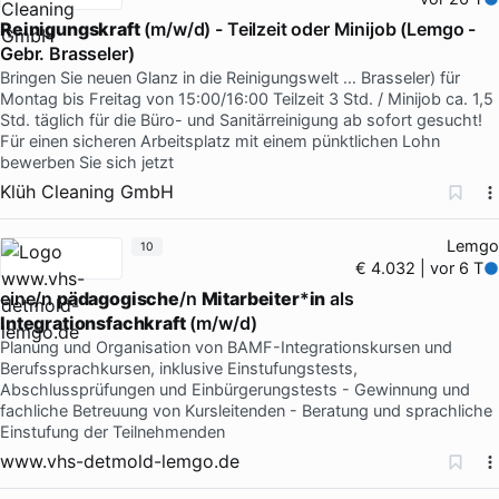
Reinigungskraft
(m/w/d) - Teilzeit oder Minijob (Lemgo -
Gebr. Brasseler)
Bringen Sie neuen Glanz in die Reinigungswelt … Brasseler) für
Montag bis Freitag von 15:00/16:00 Teilzeit 3 Std. / Minijob ca. 1,5
Std. täglich für die Büro- und Sanitärreinigung ab sofort gesucht!
Für einen sicheren Arbeitsplatz mit einem pünktlichen Lohn
bewerben Sie sich jetzt
Klüh Cleaning GmbH
Lemgo
10
€ 4.032 | vor 6 T
eine/n
pädagogische
/n
Mitarbeiter
*
in
als
Integrationsfachkraft
(m/w/d)
Planung und Organisation von BAMF-Integrationskursen und
Berufssprachkursen, inklusive Einstufungstests,
Abschlussprüfungen und Einbürgerungstests - Gewinnung und
fachliche Betreuung von Kursleitenden - Beratung und sprachliche
Einstufung der Teilnehmenden
www.vhs-detmold-lemgo.de