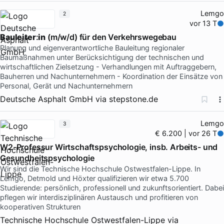
Lemgo
2
vor 13 T
Bauleiter
:
in
(m/w/d) für den Verkehrswegebau
Planung und eigenverantwortliche Bauleitung regionaler
Baumaßnahmen unter Berücksichtigung der technischen und
wirtschaftlichen Zielsetzung - Verhandlungen mit Auftraggebern,
Bauherren und Nachunternehmern - Koordination der Einsätze von
Personal, Gerät und Nachunternehmern
Deutsche Asphalt GmbH
via
stepstone.de
Lemgo
3
€ 6.200 | vor 26 T
W2-Professur Wirtschaftspsychologie, insb. Arbeits- und
Gesundheitspsychologie
Wir sind die Technische Hochschule Ostwestfalen-Lippe. In
Lemgo, Detmold und Höxter qualifizieren wir etwa 5.700
Studierende: persönlich, professionell und zukunftsorientiert. Dabei
pflegen wir interdisziplinären Austausch und profitieren von
kooperativen Strukturen
Technische Hochschule Ostwestfalen-Lippe
via