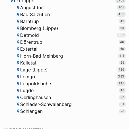
Lkr Lippe
2755
Augustdorf
105
Bad Salzuflen
485
Barntrup
49
Blomberg (Lippe)
93
Detmold
992
Dörentrup
30
Extertal
60
Horn-Bad Meinberg
111
Kalletal
69
Lage (Lippe)
186
Lemgo
323
Leopoldshöhe
145
Lügde
48
Oerlinghausen
97
Schieder-Schwalenberg
31
Schlangen
28