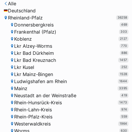
Alle
Deutschland
Rheinland-Pfalz
36258
Donnersbergkreis
469
Frankenthal (Pfalz)
303
Koblenz
2127
Lkr Alzey-Worms
770
Lkr Bad Dürkheim
886
Lkr Bad Kreuznach
1457
Lkr Kusel
252
Lkr Mainz-Bingen
1528
Ludwigshafen am Rhein
1644
Mainz
3395
Neustadt an der Weinstraße
419
Rhein-Hunsrück-Kreis
1473
Rhein-Lahn-Kreis
974
Rhein-Pfalz-Kreis
559
Westerwaldkreis
1964
Worms
630