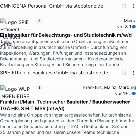
OMNIGENA Personal GmbH
via
stepstone.de
Mainz
2
vor 8 T
Elektroniker
für Beleuchtungs- und Studiotechnik m/w/d
Teilnahme an aufgabenspezifischen Qualifizierungsmaßnahmen
zur Einarbeitung in das technische Umfeld - Durchführung von
Inspektionen, Wartungen, Prüfungen und Instandsetzungen an
Beleuchtungs- und Studiotechnikanlagen - Kundenorientierte
Bearbeitung von Störungen und Sicherstellung einer hohen …
SPIE Efficient Facilities GmbH
via
stepstone.de
Frankfurt, Mainz, Marburg
3
vor 1+ J
Frankfurt/Main: Technischer
Bauleiter
/
Bauüberwacher
TGA HKLS ELT MSR (m/w/d)
Wir sind eine Gruppe von Ingenieurgesellschaften für technische
Gesamtplanung und gehören zu den führenden Planungsbüros für
technische Gebäudeausrüstung (TGA) in Deutschland. Seit über
25 Jahren planen und realisieren unsere Teams technische