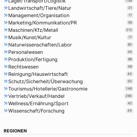
Lager/Transport/Logistik
138
Landwirtschaft/Tiere/Natur
31
Management/Organisation
17
Marketing/Kommunikation/PR
59
Maschinen/Kfz/Metall
212
Musik/Kunst/Kultur
17
Naturwissenschaften/Labor
60
Personalwesen
45
Produktion/Fertigung
88
Rechtswesen
48
Reinigung/Hauswirtschaft
43
Schutz/Sicherheit/Überwachung
30
Tourismus/Hotellerie/Gastronomie
146
Vertrieb/Verkauf/Handel
290
Wellness/Ernährung/Sport
42
Wissenschaft/Forschung
44
REGIONEN