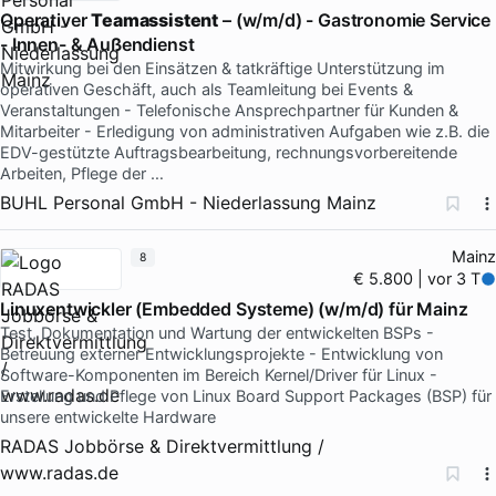
Operativer
Teamassistent
– (w/m/d) - Gastronomie Service
- Innen- & Außendienst
Mitwirkung bei den Einsätzen & tatkräftige Unterstützung im
operativen Geschäft, auch als Teamleitung bei Events &
Veranstaltungen - Telefonische Ansprechpartner für Kunden &
Mitarbeiter - Erledigung von administrativen Aufgaben wie z.B. die
EDV-gestützte Auftragsbearbeitung, rechnungsvorbereitende
Arbeiten, Pflege der …
BUHL Personal GmbH - Niederlassung Mainz
Mainz
8
€ 5.800 | vor 3 T
Linuxentwickler (Embedded Systeme) (w/m/d) für Mainz
Test, Dokumentation und Wartung der entwickelten BSPs -
Betreuung externer Entwicklungsprojekte - Entwicklung von
Software-Komponenten im Bereich Kernel/Driver für Linux -
Erstellung und Pflege von Linux Board Support Packages (BSP) für
unsere entwickelte Hardware
RADAS Jobbörse & Direktvermittlung /
www.radas.de