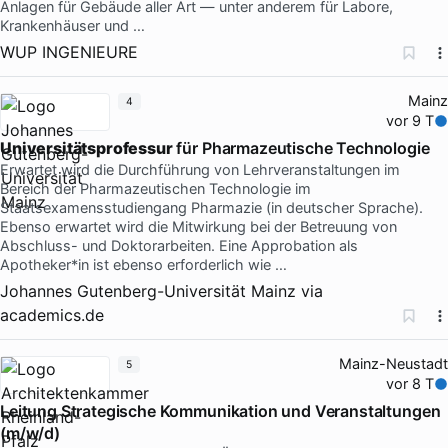
Anlagen für Gebäude aller Art — unter anderem für Labore,
Krankenhäuser und …
WUP INGENIEURE
Mainz
4
vor 9 T
Universitätsprofessur
für Pharmazeutische Technologie
Erwartet wird die Durchführung von Lehrveranstaltungen im
Bereich der Pharmazeutischen Technologie im
Staatsexamensstudiengang Pharmazie (in deutscher Sprache).
Ebenso erwartet wird die Mitwirkung bei der Betreuung von
Abschluss- und Doktorarbeiten. Eine Approbation als
Apotheker*in ist ebenso erforderlich wie …
Johannes Gutenberg-Universität Mainz
via
academics.de
Mainz-Neustadt
5
vor 8 T
Leitung Strategische Kommunikation und Veranstaltungen
(m/w/d)