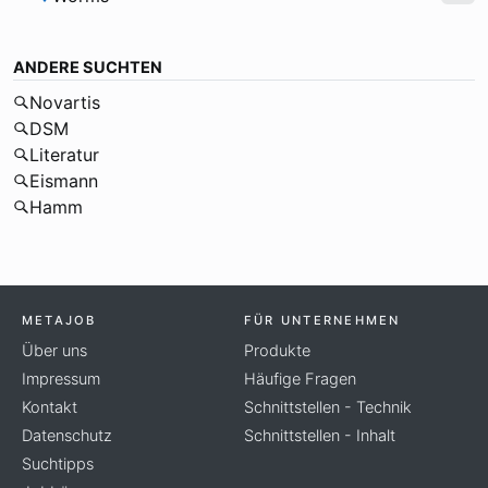
ANDERE SUCHTEN
Novartis
DSM
Literatur
Eismann
Hamm
METAJOB
FÜR UNTERNEHMEN
Über uns
Produkte
Impressum
Häufige Fragen
Kontakt
Schnittstellen - Technik
Datenschutz
Schnittstellen - Inhalt
Suchtipps