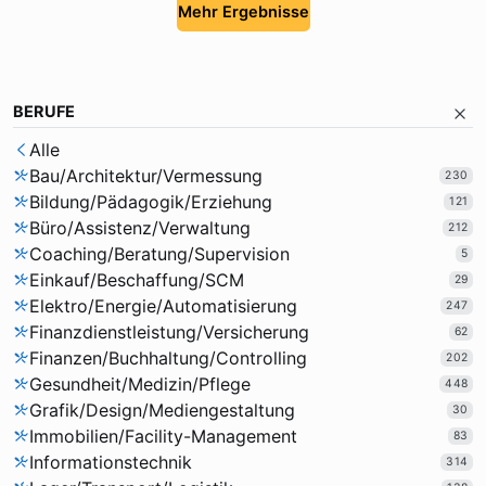
Mehr Ergebnisse
BERUFE
Alle
Bau/Architektur/Vermessung
230
Bildung/Pädagogik/Erziehung
121
Büro/Assistenz/Verwaltung
212
Coaching/Beratung/Supervision
5
Einkauf/Beschaffung/SCM
29
Elektro/Energie/Automatisierung
247
Finanzdienstleistung/Versicherung
62
Finanzen/Buchhaltung/Controlling
202
Gesundheit/Medizin/Pflege
448
Grafik/Design/Mediengestaltung
30
Immobilien/Facility-Management
83
Informationstechnik
314