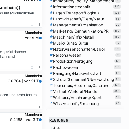
Immobilien/Facility-Management
87
Informationstechnik
537
Mannheim))
Lager/Transport/Logistik
n unterschiedlichen
325
Landwirtschaft/Tiere/Natur
55
Management/Organisation
22
Marketing/Kommunikation/PR
102
Mannheim
Maschinen/Kfz/Metall
488
vor 9 M
Musik/Kunst/Kultur
19
Naturwissenschaften/Labor
121
r geriatrischen
Personalwesen
81
izin sind
Produktion/Fertigung
171
Rechtswesen
110
Reinigung/Hauswirtschaft
68
Mannheim
Schutz/Sicherheit/Überwachung
53
€ 6.764 | vor 21 T
Tourismus/Hotellerie/Gastronomie
143
Vertrieb/Verkauf/Handel
405
onären und ambulanten
Wellness/Ernährung/Sport
58
Wissenschaft/Forschung
83
Mannheim
€ 4.188 | vor 3 T
REGIONEN
Alle