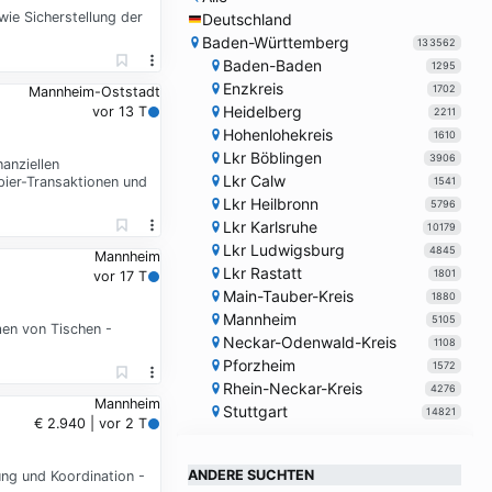
ie Sicherstellung der
Deutschland
Baden-Württemberg
133562
Baden-Baden
1295
Enzkreis
1702
Mannheim-Oststadt
Heidelberg
vor 13 T
2211
Hohenlohekreis
1610
Lkr Böblingen
3906
anziellen
Lkr Calw
ier-Transaktionen und
1541
Lkr Heilbronn
5796
Lkr Karlsruhe
10179
Lkr Ludwigsburg
4845
Mannheim
Lkr Rastatt
1801
vor 17 T
Main-Tauber-Kreis
1880
Mannheim
5105
men von Tischen -
Neckar-Odenwald-Kreis
1108
Pforzheim
1572
Rhein-Neckar-Kreis
4276
Mannheim
Stuttgart
14821
€ 2.940 | vor 2 T
ANDERE SUCHTEN
ng und Koordination -