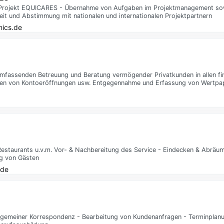
 EU-Projekt EQUICARES - Übernahme von Aufgaben im Projektmanagement sow
eit und Abstimmung mit nationalen und internationalen Projektpartnern
ics.de
 umfassenden Betreuung und Beratung vermögender Privatkunden in allen fin
hren von Kontoeröffnungen usw. Entgegennahme und Erfassung von Wertpap
Restaurants u.v.m. Vor- & Nachbereitung des Service - Eindecken & Abräu
ng von Gästen
.de
allgemeiner Korrespondenz - Bearbeitung von Kundenanfragen - Terminplanu