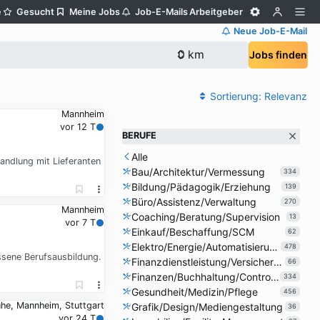
e
Gesucht
Meine Jobs
Job-E-Mails
Arbeitgeber
Neue Job-E-Mail
Jobs finden
Sortierung:
Relevanz
Mannheim
vor 12 T
BERUFE
Alle
andlung mit Lieferanten
Bau/Architektur/Vermessung
334
Bildung/Pädagogik/Erziehung
139
Büro/Assistenz/Verwaltung
270
Mannheim
Coaching/Beratung/Supervision
13
vor 7 T
Einkauf/Beschaffung/SCM
62
Elektro/Energie/Automatisierung
478
ssene Berufsausbildung.
Finanzdienstleistung/Versicherung
66
Finanzen/Buchhaltung/Controlling
334
Gesundheit/Medizin/Pflege
456
uhe, Mannheim, Stuttgart
Grafik/Design/Mediengestaltung
36
vor 24 T