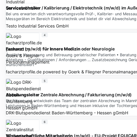
Servicetechniker
/ Kalibrierung / Elektrotechnik (m/w/d) im A
Bei uns erwarten dich verantwortungsvolle Prüf-, Kalibrier- und Messa
Messgeräten im Bereich Elektrotechnik und bietet dir viel Abwechslung
Testo Industrial Services GmbH
4
Facharzt
(m/w/d)
für
Innere
Medizin
oder Neurologie
Ärztliche Versorgung und Betreuung geriatrischer Patienten • Beratun
Abteilung - Qualifikationen / Anforderungen … Zusatzbezeichnung Geria
wünschenswert
facharztprofile.de powered by Goerk & Fliegner Personalmanag
5
Abteilungsleiter
Zentrale Abrechnung / Fakturierung (m/w/d)
Sie führen und entwickeln das Team der zentralen Abrechnung in Mannhe
Leistungen in Baden-Württemberg und Hessen inklusive der Tochterges
DRK-Blutspendedienst Baden-Württemberg - Hessen gGmbH
6
Wissenschaftliche
Mitarbeiterin
(m/w/d) - EU-Projekt EQUICA