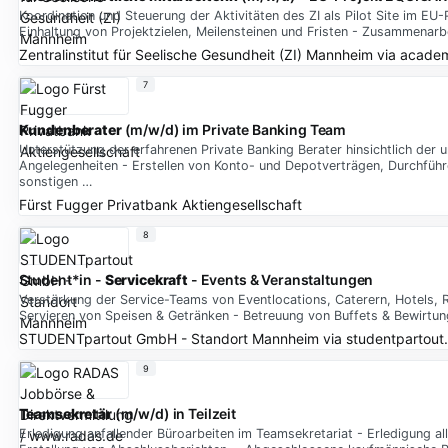
Koordination und Steuerung der Aktivitäten des ZI als Pilot Site im
Einhaltung von Projektzielen, Meilensteinen und Fristen - Zusammenarb
Zentralinstitut für Seelische Gesundheit (ZI) Mannheim
via
academ
7
Kundenberater
(m/w/d) im Private Banking Team
Unterstützung der erfahrenen Private Banking Berater hinsichtlich der
Angelegenheiten - Erstellen von Konto- und Depotverträgen, Durchfü
sonstigen …
Fürst Fugger Privatbank Aktiengesellschaft
8
Student*in -
Servicekraft
- Events & Veranstaltungen
Verstärkung der Service-Teams von Eventlocations, Caterern, Hotels, 
Servieren von Speisen & Getränken - Betreuung von Buffets & Bewirtu
STUDENTpartout GmbH - Standort Mannheim
via
studentpartout
9
Teamsekretär
(m/w/d) in Teilzeit
Erledigung anfallender Büroarbeiten im Teamsekretariat - Erledigung 