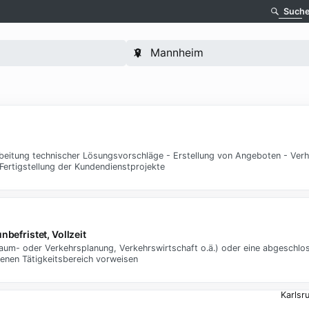
Such
eitung technischer Lösungsvorschläge - Erstellung von Angeboten - Verh
ertigstellung der Kundendienstprojekte
befristet, Vollzeit
aum- oder Verkehrsplanung, Verkehrswirtschaft o.ä.) oder eine abgeschlo
benen Tätigkeitsbereich vorweisen
Karlsr