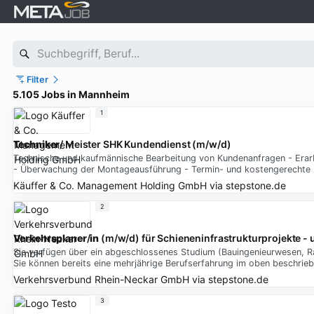
Filter
5.105 Jobs in Mannheim
1
Techniker
/ Meister SHK Kundendienst (m/w/d)
Technische und kaufmännische Bearbeitung von Kundenanfragen - Erarb
- Überwachung der Montageausführung - Termin- und kostengerechte F
Käuffer & Co. Management Holding GmbH
via
stepstone.de
2
Verkehrsplaner
/
in
(m/w/d) für Schieneninfrastrukturprojekte - un
Sie verfügen über ein abgeschlossenes Studium (Bauingenieurwesen, R
Sie können bereits eine mehrjährige Berufserfahrung im oben beschrie
Verkehrsverbund Rhein-Neckar GmbH
via
stepstone.de
3