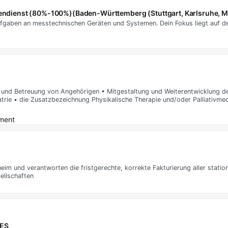
ußendienst (80%-100%)(Baden-Württemberg (Stuttgart, Karlsruhe, 
ufgaben an messtechnischen Geräten und Systemen. Dein Fokus liegt auf de
g und Betreuung von Angehörigen • Mitgestaltung und Weiterentwicklung de
trie • die Zusatzbezeichnung Physikalische Therapie und/oder Palliativmed
ement
im und verantworten die fristgerechte, korrekte Fakturierung aller stati
ellschaften
RES